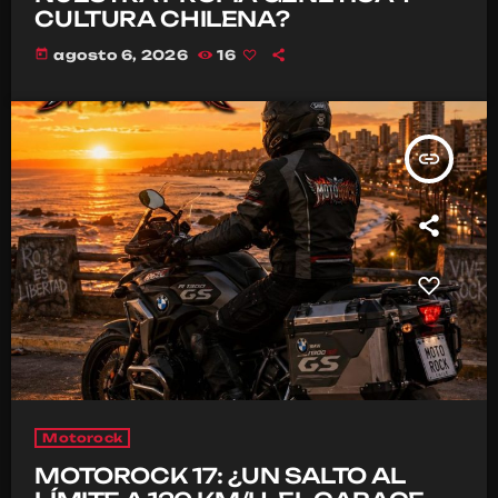
CULTURA CHILENA?
today
agosto 6, 2026
16
insert_link
Motorock
MOTOROCK 17: ¿UN SALTO AL