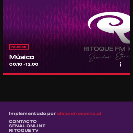
musica
Música
more_vert
00:10 - 12:00
Música
close
Por el equipo Ritoque FM
Música
Implementado por
alejandrocosta.cl
CONTACTO
SEÑAL ONLINE
RITOQUE TV