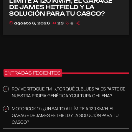
LÍMITE A 120 KM/H, EL GARAGE
DE JAMES HETFIELD Y LA
SOLUCIÓN PARA TU CASCO?
today
agosto 6, 2026
23
6
ENTRADAS RECIENTES
REVIVE RITOQUE FM : ¿POR QUÉ EL BLUES YA ES PARTE DE
NUESTRA PROPIA GENÉTICA Y CULTURA CHILENA?
MOTOROCK 17: ¿UN SALTO AL LÍMITE A 120 KM/H, EL
GARAGE DE JAMES HETFIELD Y LA SOLUCIÓN PARA TU
CASCO?