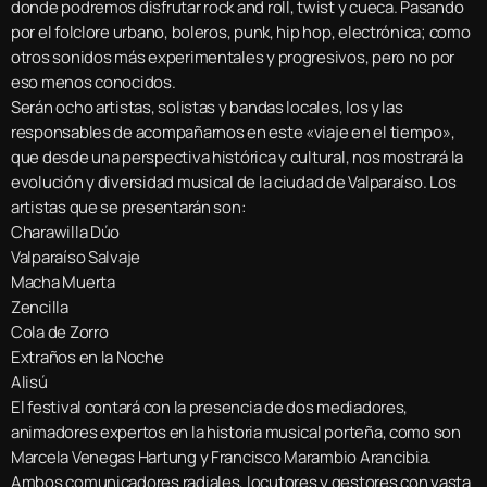
donde podremos disfrutar rock and roll, twist y cueca. Pasando
por el folclore urbano, boleros, punk, hip hop, electrónica; como
otros sonidos más experimentales y progresivos, pero no por
eso menos conocidos.
Serán ocho artistas, solistas y bandas locales, los y las
responsables de acompañarnos en este «viaje en el tiempo»,
que desde una perspectiva histórica y cultural, nos mostrará la
evolución y diversidad musical de la ciudad de Valparaíso. Los
artistas que se presentarán son:
Charawilla Dúo
Valparaíso Salvaje
Macha Muerta
Zencilla
Cola de Zorro
Extraños en la Noche
Alisú
El festival contará con la presencia de dos mediadores,
animadores expertos en la historia musical porteña, como son
Marcela Venegas Hartung y Francisco Marambio Arancibia.
Ambos comunicadores radiales, locutores y gestores con vasta