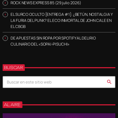
ROCK NEWS EXPRESS 85 (29 julio 2026)
EL SURCO OCULTO [ENTREGA #1]: ¿BETÚN, NOSTALGIA Y
LA FURIA DEL PUNK? EL ECO INMORTAL DE JOHN CALE EN
EL CBGB
DE APUESTAS SIN ROPA POR SPOTIFY AL DELIRIO
CULINARIO DEL «SOPAI-PISUCHI»
BUSCAR
search
AL AIRE