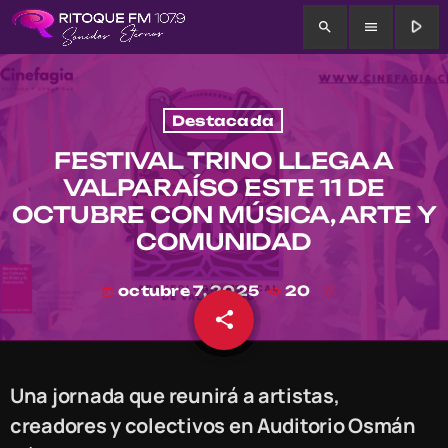
play_arrow
search
menu
Destacada
FESTIVAL TRINO LLEGA A
VALPARAÍSO ESTE 11 DE
OCTUBRE CON MÚSICA, ARTE Y
COMUNIDAD
octubre 7, 2025
20
today
share
email
Una jornada que reunirá a artistas,
creadores y colectivos en Auditorio Osmán