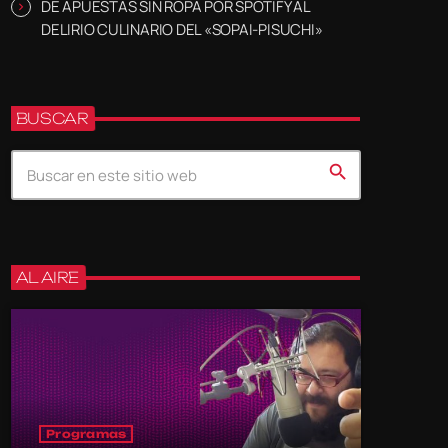
DE APUESTAS SIN ROPA POR SPOTIFY AL
DELIRIO CULINARIO DEL «SOPAI-PISUCHI»
BUSCAR
search
AL AIRE
Programas