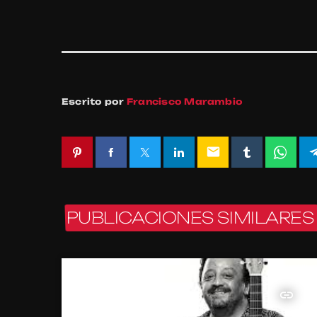
Escrito por
Francisco Marambio
email
PUBLICACIONES SIMILARES
insert_link