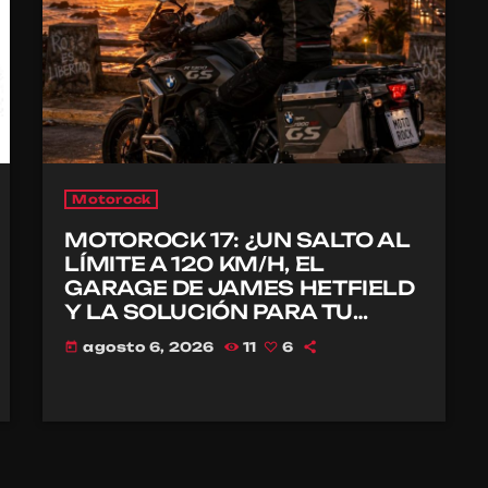
Motorock
MOTOROCK 17: ¿UN SALTO AL
LÍMITE A 120 KM/H, EL
GARAGE DE JAMES HETFIELD
Y LA SOLUCIÓN PARA TU
CASCO?
agosto 6, 2026
11
6
today