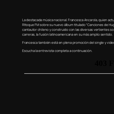
La destacada música nacional. Francesca Ancarola, quien act
RItoque FM sobre su nuevo álbum titulado “Canciones de Hug
cantautor chileno y construido con las diversas vertientes 
carreras, la fusión latinoamericana en su más amplio sentido.
Francesca también está en plena promoción del single y vide
Escucha la entrevista completa a continuación.