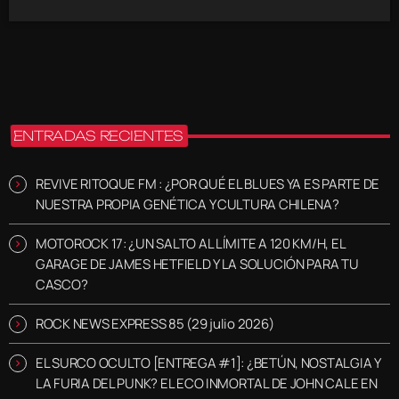
ENTRADAS RECIENTES
REVIVE RITOQUE FM : ¿POR QUÉ EL BLUES YA ES PARTE DE
NUESTRA PROPIA GENÉTICA Y CULTURA CHILENA?
MOTOROCK 17: ¿UN SALTO AL LÍMITE A 120 KM/H, EL
GARAGE DE JAMES HETFIELD Y LA SOLUCIÓN PARA TU
CASCO?
ROCK NEWS EXPRESS 85 (29 julio 2026)
EL SURCO OCULTO [ENTREGA #1]: ¿BETÚN, NOSTALGIA Y
LA FURIA DEL PUNK? EL ECO INMORTAL DE JOHN CALE EN