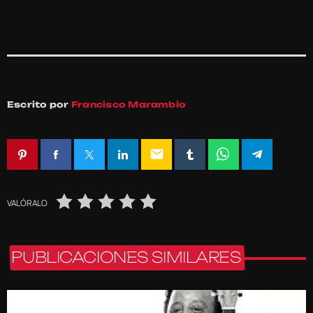
Escrito por
Francisco Marambio
email
VALÓRALO
PUBLICACIONES SIMILARES