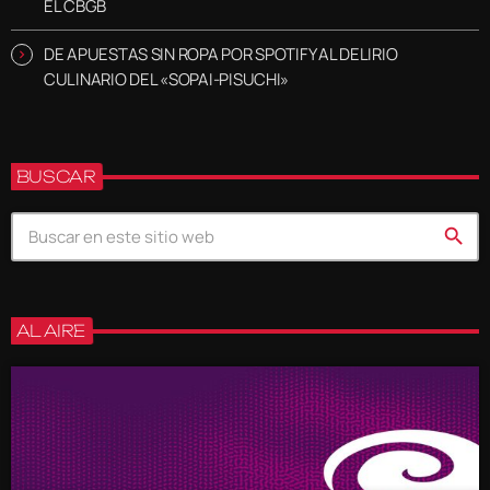
EL CBGB
DE APUESTAS SIN ROPA POR SPOTIFY AL DELIRIO
CULINARIO DEL «SOPAI-PISUCHI»
BUSCAR
search
AL AIRE