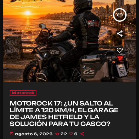
insert_link
Motorock
MOTOROCK 17: ¿UN SALTO AL
LÍMITE A 120 KM/H, EL GARAGE
DE JAMES HETFIELD Y LA
SOLUCIÓN PARA TU CASCO?
today
agosto 6, 2026
22
6