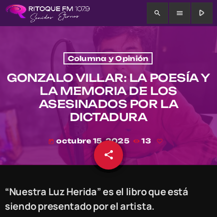
play_arrow
search
menu
Columna y Opinión
GONZALO VILLAR: LA POESÍA Y
LA MEMORIA DE LOS
ASESINADOS POR LA
DICTADURA
octubre 15, 2025
13
today
share
email
“Nuestra Luz Herida” es el libro que está
siendo presentado por el artista.