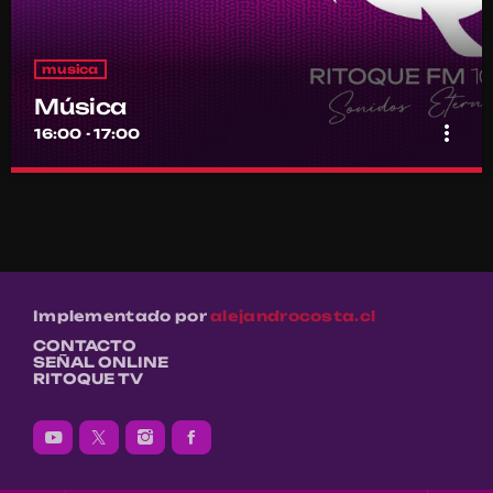
musica
Música
more_vert
16:00 - 17:00
Música
close
Por el equipo Ritoque FM
Música
Implementado por
alejandrocosta.cl
CONTACTO
SEÑAL ONLINE
RITOQUE TV