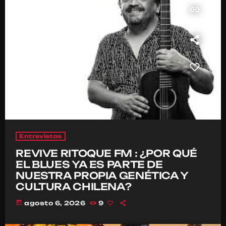
insert_link
Entrevistas
REVIVE RITOQUE FM : ¿POR QUÉ
EL BLUES YA ES PARTE DE
NUESTRA PROPIA GENÉTICA Y
CULTURA CHILENA?
today
agosto 6, 2026
9