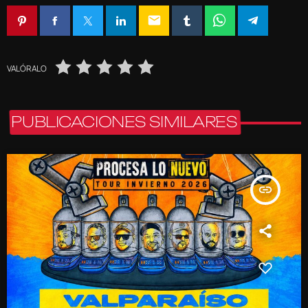
email
VALÓRALO
PUBLICACIONES SIMILARES
insert_link