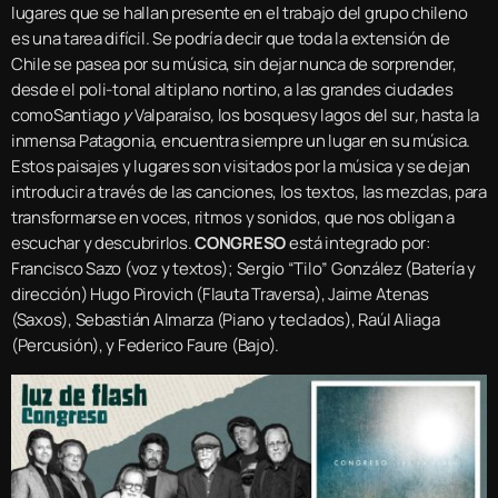
lugares que se hallan presente en el trabajo del grupo chileno
es una tarea difícil. Se podría decir que toda la extensión de
Chile se pasea por su música, sin dejar nunca de sorprender,
desde el poli-tonal altiplano nortino, a las grandes ciudades
comoSantiago
y
Valparaíso
,
los bosquesy lagos del sur
,
hasta la
inmensa Patagonia, encuentra siempre un lugar en su música.
Estos paisajes y lugares son visitados por la música y se dejan
introducir a través de las canciones, los textos, las mezclas, para
transformarse en voces, ritmos y sonidos, que nos obligan a
escuchar y descubrirlos.
CONGRESO
está integrado por:
Francisco Sazo (voz y textos); Sergio “Tilo” González (Batería y
dirección) Hugo Pirovich (Flauta Traversa), Jaime Atenas
(Saxos), Sebastián Almarza (Piano y teclados), Raúl Aliaga
(Percusión), y Federico Faure (Bajo).