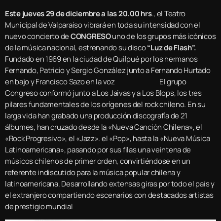
Este jueves 29 de diciembre a las 20.00 hrs
., el Teatro
Municipal de Valparaíso vibrará en toda su intensidad con el
nuevo concierto de
CONGRESO
uno de los grupos más icónicos
de la música nacional, estrenando su disco
“Luz de Flash”.
Fundado en 1969 en la ciudad de Quilpué por los hermanos
Fernando, Patricio y Sergio González junto a Fernando Hurtado
en bajo y Francisco Sazo en la voz El grupo
Congreso conformó junto a Los Jaivas y a Los Blops, los tres
pilares fundamentales de los orígenes del rock chileno. En su
larga vida han grabado una producción discografía de 21
álbumes, han cruzado desde la «Nueva Canción Chilena», el
«Rock Progresivo», el «Jazz». el «Pop», hasta la «Nueva Música
Latinoamericana», pasando por sus filas una veintena de
músicos chilenos de primer orden, convirtiéndose en un
referente indiscutido para la música popular chilena y
latinoamericana. Desarrollando extensas giras por todo el país y
el extranjero compartiendo escenarios con destacados artistas
de prestigio mundial