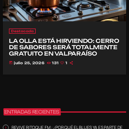
Destacada
LA OLLA ESTÁ HIRVIENDO: CERRO
DE SABORES SERÁ TOTALMENTE
GRATUITO EN VALPARAÍSO
today
julio 25, 2026
131
1
ENTRADAS RECIENTES
REVIVE RITOQUE FM : ¿POR QUÉ EL BLUES YA ES PARTE DE