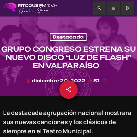
play_arrow
search
menu
Destacada
GRUPO CONGRESO ESTRENA SU
NUEVO DISCO “LUZ DE FLASH”
EN VALPARAÍSO
diciembre 20, 2022
81
today
share
email
La destacada agrupación nacional mostrará
sus nuevas canciones y los clásicos de
siempre en el Teatro Municipal.