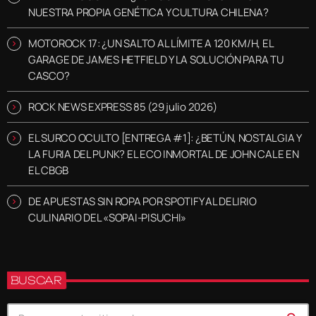
NUESTRA PROPIA GENÉTICA Y CULTURA CHILENA?
MOTOROCK 17: ¿UN SALTO AL LÍMITE A 120 KM/H, EL
GARAGE DE JAMES HETFIELD Y LA SOLUCIÓN PARA TU
CASCO?
ROCK NEWS EXPRESS 85 (29 julio 2026)
EL SURCO OCULTO [ENTREGA #1]: ¿BETÚN, NOSTALGIA Y
LA FURIA DEL PUNK? EL ECO INMORTAL DE JOHN CALE EN
EL CBGB
DE APUESTAS SIN ROPA POR SPOTIFY AL DELIRIO
CULINARIO DEL «SOPAI-PISUCHI»
BUSCAR