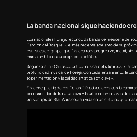
La banda nacional sigue haciendo crec
Los nacionales Horeja, reconocida banda de la escena del roc
Canción del Bosque I», el más reciente adelanto de su próximo
estilística del grupo, que fusiona rock progresivo, metal, hi
marca un hito en su propuesta estética.
Según Cristian Carrasco, crítico musical del sitio irock, «La C
profundidad musical de Horeja. Con cada lanzamiento, la ba
experimentación y la calidad artística son clave».
El videoclip, dirigido por DellabiO Producciones con la cámara
escenario donde la naturaleza y la urbe se entrelazan de mane
personajes de Star Wars cobran vida en un entorno que más 