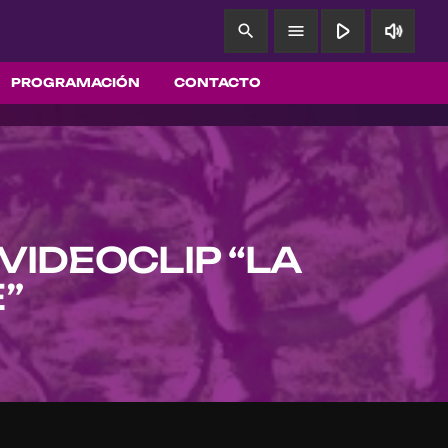
play_arrow
volume_up
search
menu
PROGRAMACIÓN
CONTACTO
VIDEOCLIP “LA
”