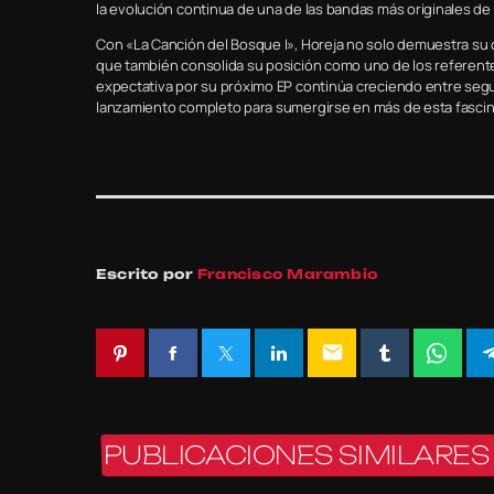
la evolución continua de una de las bandas más originales d
Con «La Canción del Bosque I», Horeja no solo demuestra su 
que también consolida su posición como uno de los referente
expectativa por su próximo EP continúa creciendo entre segui
lanzamiento completo para sumergirse en más de esta fascina
Escrito por
Francisco Marambio
email
PUBLICACIONES SIMILARES