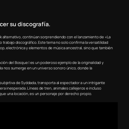
er su discografía.
k alternativo, continúan sorprendiendo con el lanzamiento de «La
 trabajo discográfico. Este tema no solo confirma la versatilidad
p-hop, electrónica y elementos de música ancestral, sino que también
anción del Bosque I es un poderoso ejemplo de la originalidad y
nda nos sumerge en un universo sonoro único, donde la
 subjetiva de Syddada, transporta al espectador a un intrigante
ra inesperada. Líneas de tren, animales callejeros e incluso
que una locación, es un personaje por derecho propio.