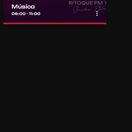
Música
more_vert
06:00 - 11:00
close
Música
Por el equipo Ritoque FM
Música