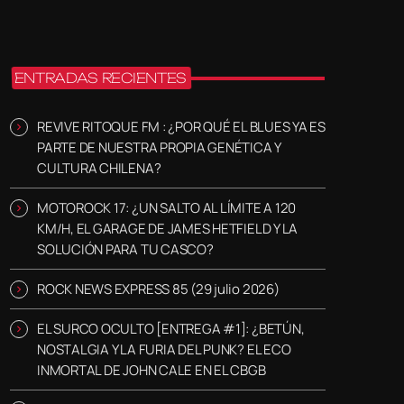
ENTRADAS RECIENTES
REVIVE RITOQUE FM : ¿POR QUÉ EL BLUES YA ES
PARTE DE NUESTRA PROPIA GENÉTICA Y
CULTURA CHILENA?
MOTOROCK 17: ¿UN SALTO AL LÍMITE A 120
KM/H, EL GARAGE DE JAMES HETFIELD Y LA
SOLUCIÓN PARA TU CASCO?
ROCK NEWS EXPRESS 85 (29 julio 2026)
EL SURCO OCULTO [ENTREGA #1]: ¿BETÚN,
NOSTALGIA Y LA FURIA DEL PUNK? EL ECO
INMORTAL DE JOHN CALE EN EL CBGB