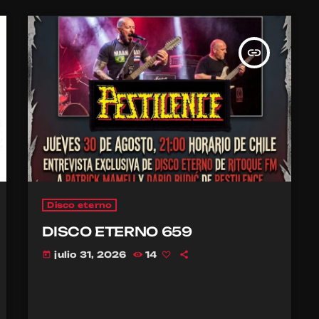
insert_link
Disco eterno
DISCO ETERNO 659
julio 31, 2026
14
today