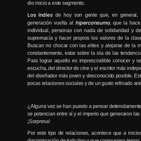
dio inicio a este segmento.
Los Indies
de hoy son gente que, en general, es
hiperconsumo
generación vuelta al
, que la hace 
individual, personas con nada de solidaridad y d
supremacía y hacer propios los valores de la clas
Buscan no chocar con las elites y alejarse de la m
constantemente, estar sobre la ola de las tendenci
Para lograr aquello es imprescindible conocer y s
escucha, del director de cine y el escritor más ind
del diseñador más joven y desconocido posible. Est
pocas relaciones sociales y de un gusto refinado an
¿Alguna vez se han puesto a pensar detenidamente 
se potencian entre sí y el imperio que generaron las
¡Sorpresa!
Por este tipo de relaciones, acontece que a inicio
discriminación de todo tipo y que compusiera temas