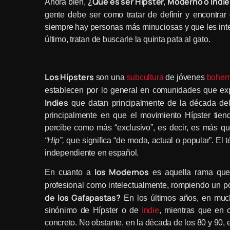
¿Qué es ser Hípster, Moderno o Indi
Ahora bien,
gente debe ser como tratar de definir y encontrar 
siempre hay personas más minuciosas y que les inter
último, tratan de buscarle la quinta pata al gato.
Los Hípsters
son una
subcultura
de jóvenes
bohem
establecen por lo general en comunidades que ex
Indies
que datan principalmente de la década del
principalmente en que el movimiento Hípster tie
percibe como más “exclusivo”, es decir, es más qu
“
Hip
”,
que significa “de moda, actual o popular”. El 
independiente en español.
los Modernos
En cuanto a
es aquella rama que 
profesional como intelectualmente, rompiendo un po
de los Gafapastas?
En los últimos años, en much
sinónimo de Hípster o de
Indie
, mientras que en 
concreto. No obstante, en la década de los 80 y 90, e