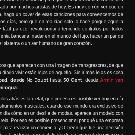
lizada por muchos artistas de hoy. Es muy común ver que un
ra, haga un
cover
de esas canciones para convencernos de
os días, pero que en realidad solo lo hace porque aquella
ácil parecer revolucionario teniendo contratos por todos
uenta bancaria, nadar en el mundo del lujo, hacer un par de
a el sistema o un ser humano de gran corazón.
icos que aparecen con una imagen de transgresores, de que
diario vivir están lejos de aquello. Sin ir más lejos es cosa
oad
desde No Doubt
50 Cent
Armin van
,
hasta
, desde
miroquai
.
fos atrás es tan letal, que por eso es posible ver hoy en día
instrumentos musicales, cuando ese mundo era exclusivo de
 en día cómo en un desfile de modas, aparece un modelo con
arela. Por eso es posible presenciar el por qué una empresa
 para realizar un comercial ¿O creen que fue una decisión
ía a la industria musical detrás de un joven (da lo mismo su