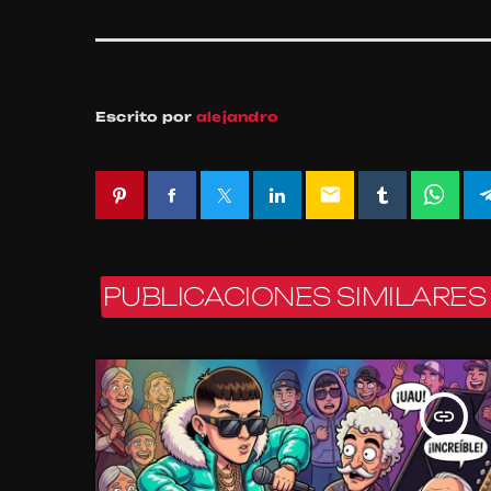
Escrito por
alejandro
email
PUBLICACIONES SIMILARES
insert_link