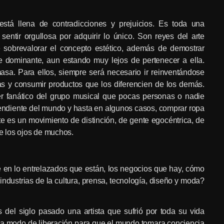
tá llena de contradicciones y prejuicios. Es toda una
sentir orgullosa por adquirir lo único. Son reyes del arte
e sobrevalorar el concepto estético, además de demostrar
e dominante, aun estando muy lejos de pertenecer a ella.
asa. Para ellos, siempre será necesario ir reinventándose
as y consumir productos que los diferencien de los demás.
er fanático del grupo musical que pocas personas o nadie
ependiente del mundo y hasta en algunos casos, comprar ropa
e es un movimiento de distinción, de gente egocéntrica, de
te los ojos de muchos.
en lo entrelazados que están, los negocios que hay, cómo
 industrias de la cultura, prensa, tecnología, diseño y moda?
s del siglo pasado una artista que sufrió por toda su vida
 a modo de liberación para que el mundo tomara conciencia