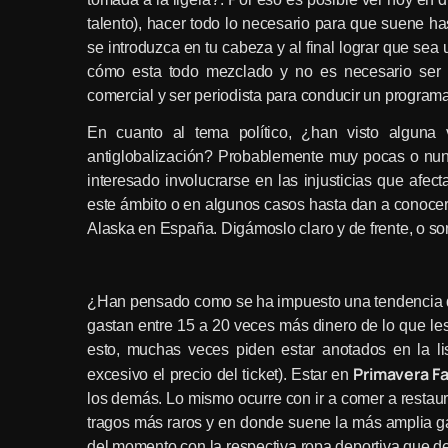
talento), hacer todo lo necesario para que suene ha
se introduzca en tu cabeza y al final lograr que sea 
cómo esta todo mezclado y no es necesario ser m
comercial y ser periodista para conducir un programa
En cuanto al tema político, ¿han visto alguna
antiglobalización? Probablemente muy pocas o nun
interesado involucrarse en las injusticias que afe
este ámbito o en algunos casos hasta dan a conocer
Alaska en España. Digámoslo claro y de frente, o so
¿Han pensado como se ha impuesto una tendencia que
gastan entre 15 a 20 veces más dinero de lo que les 
esto, muchas veces piden estar anotados en la li
Primavera Fa
excesivo el precio del ticket). Estar en
los demás. Lo mismo ocurre con ir a comer a restaur
tragos más raros y en donde suene la más amplia ga
del momento con la respectiva ropa deportiva que deb