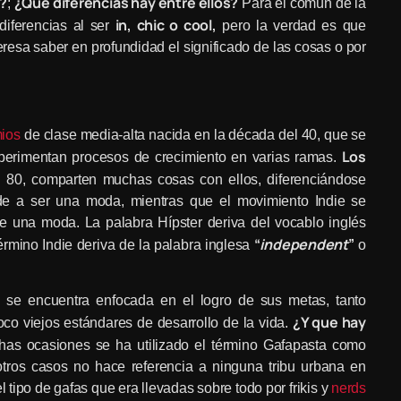
e?
¿Qué diferencias hay entre ellos?
;
Para el común de la
in, chic o cool,
diferencias al ser
pero la verdad es que
esa saber en profundidad el significado de las cosas o por
ios
de clase media-alta nacida en la década del 40, que se
Los
perimentan procesos de crecimiento en varias ramas.
 80, comparten muchas cosas con ellos, diferenciándose
nde a ser una moda, mientras que el movimiento Indie se
e una moda. La palabra Hípster deriva del vocablo inglés
“
independent
”
término Indie deriva de la palabra inglesa
o
se encuentra enfocada en el logro de sus metas, tanto
¿Y que hay
co viejos estándares de desarrollo de la vida.
as ocasiones se ha utilizado el término Gafapasta como
otros casos no hace referencia a ninguna tribu urbana en
l tipo de gafas que era llevadas sobre todo por frikis y
nerds