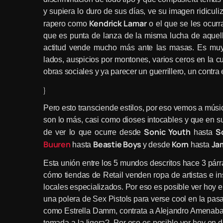
y supiera lo duro de sus días, ve su imagen ridicu
Kendrick Lamar
rapero como
o el que se les ocur
que es punta de lanza de la misma lucha de aquell
actitud vende mucho más ante las masas. Es muy f
lados, auspicios por montones, varios ceros en la c
obras sociales y ya parecer un guerrillero, un contr
}
Pero esto transciende estilos, por eso vemos a mús
son lo más, casi como dioses intocables y que en su 
Sonic Youth
S
de ver lo que ocurre desde
hasta
Buuren
Beastie Boys
Korn
Ja
hasta
y desde
hasta
Esta unión entre los 5 mundos descritos hace 3 párra
cómo tiendas de Retail venden ropa de artistas e 
locales especializados. Por eso es posible ver hoy
una polera de Sex Pistols para verse cool en la pas
como Estrella Damm, contrata a Alejandro Amenabar
tomada a la ligera?. Por eso es posible ver hoy en d