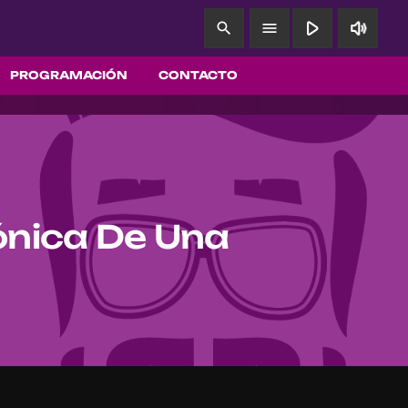
play_arrow
volume_up
search
menu
PROGRAMACIÓN
CONTACTO
ónica De Una