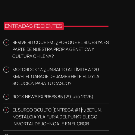
ENTRADAS RECIENTES
REVIVE RITOQUE FM : ¿POR QUÉ EL BLUES YA ES
PARTE DE NUESTRA PROPIA GENÉTICA Y
CULTURA CHILENA?
MOTOROCK 17: ¿UN SALTO AL LÍMITE A 120
KM/H, EL GARAGE DE JAMES HETFIELD Y LA
SOLUCIÓN PARA TU CASCO?
ROCK NEWS EXPRESS 85 (29 julio 2026)
EL SURCO OCULTO [ENTREGA #1]: ¿BETÚN,
NOSTALGIA Y LA FURIA DEL PUNK? EL ECO
INMORTAL DE JOHN CALE EN EL CBGB