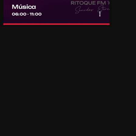
Música
more_vert
06:00 - 11:00
close
Música
Por el equipo Ritoque FM
Música