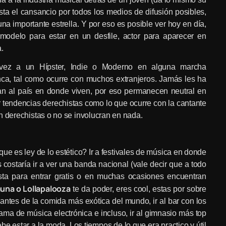
sta el cansancio por todos los medios de difusión posibles,
una importante estrella. Y por eso es posible ver hoy en día,
odelo para estar en un desfile, actor para aparecer en
.
 vez a un Hípster, Indie o Moderno en alguna marcha
ca, tal como ocurre con muchos extranjeros. Jamás les ha
ctan al país en donde viven, por eso permanecen neutral en
 tendencias derechistas como lo que ocurre con la cantante
n derechistas o no se involucran en nada.
 es ley de lo estético? Ir a festivales de música en donde
costaría ir a ver una banda nacional (vale decir que a todo
sta para entrar gratis o en muchas ocasiones encuentran
una o Lollapalooza
te da poder, eres cool, estas por sobre
antes de la comida más exótica del mundo, ir al bar con los
ma de música electrónica e incluso, ir al gimnasio más top
e estar a la moda. Los tiempos de lo que era practico y útil