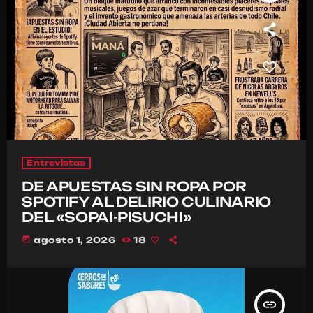
Entrevistas
DE APUESTAS SIN ROPA POR
SPOTIFY AL DELIRIO CULINARIO
DEL «SOPAI-PISUCHI»
today
agosto 1, 2026
18
insert_link