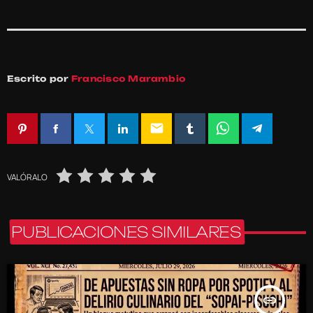
Escrito por
Francisco Marambio
email
VALÓRALO
PUBLICACIONES SIMILARES
insert_link