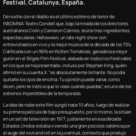
Festival, Catalunya, España.
De noche con el diablo es el último estreno de terror de
INSOMNIA Teatro Condell que, bajo la mirada de los directores
australianos Colin y Cameron Cairnes, reúne tres ingredientes
espectaculares: Halloween, un late night show con
entrevistados en vivo y la mejor música de la década de los 70’s.
Calificada con un 96% en Rotten Tomatoes, ganadora a mejor
guión en el Sitges Film Festival, alabada en todos los Festivales
en los que se ha presentado, incluso por Stephen King, quién
afirmó en su cuenta X: “es absolutamente brillante. No podía
quitarle los ojos de encima. Tu opinión puede variar, como
dicen, pero te insto a que lo veas cuando puedas”, es uno de los
estrenos imperdibles de la temporada.
La idea de rodar este film surgió hace 10 años, luego de realizar
su primera película de bajo presupuesto, por lo mismo, la sitúan
en un set de televisión en 1977, justamente en esa década
Estados Unidos estaba viviendo una gran psicosis satánica por
el auge del rock and roll en la juventud, contexto que produjo