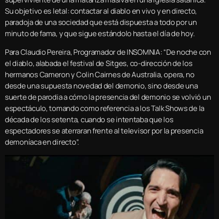
Su objetivo es letal: contactar al diablo en vivo y en directo,
paradoja de una sociedad que está dispuesta a todo por un
minuto de fama, y que sigue estándolo hasta el día de hoy.
Para Claudio Pereira, Programador de INSOMNIA: “De noche con
el diablo, alabada el festival de Sitges, co-dirección de los
hermanos Cameron y Colin Cairnes de Australia, opera, no
desde una supuesta novedad del demonio, sino desde una
suerte de parodia a cómo la presencia del demonio se volvió un
espectáculo, tomando como referencia a los Talk Shows de la
década de los setenta, cuando se intentaba que los
espectadores se aterraran frente al televisor por la presencia
demoníaca en directo”.