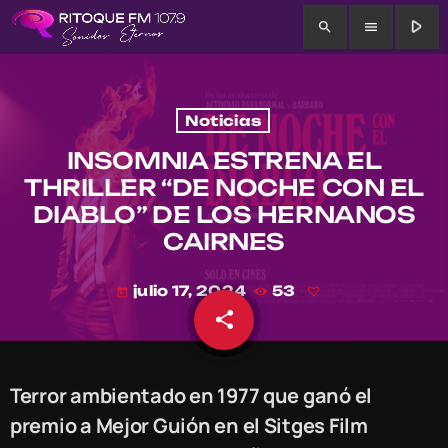
play_arrow
search
menu
Noticias
INSOMNIA ESTRENA EL
THRILLER “DE NOCHE CON EL
DIABLO” DE LOS HERNANOS
CAIRNES
julio 17, 2024
53
today
share
email
Terror ambientado en 1977 que ganó el
premio a Mejor Guión en el Sitges Film