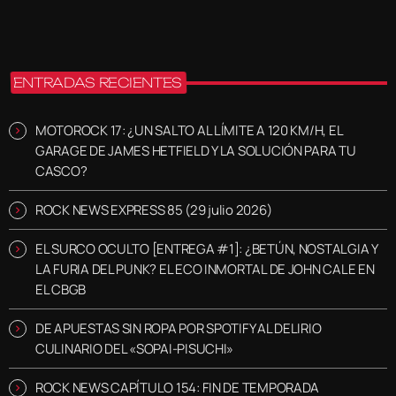
ENTRADAS RECIENTES
MOTOROCK 17: ¿UN SALTO AL LÍMITE A 120 KM/H, EL
GARAGE DE JAMES HETFIELD Y LA SOLUCIÓN PARA TU
CASCO?
ROCK NEWS EXPRESS 85 (29 julio 2026)
EL SURCO OCULTO [ENTREGA #1]: ¿BETÚN, NOSTALGIA Y
LA FURIA DEL PUNK? EL ECO INMORTAL DE JOHN CALE EN
EL CBGB
DE APUESTAS SIN ROPA POR SPOTIFY AL DELIRIO
CULINARIO DEL «SOPAI-PISUCHI»
ROCK NEWS CAPÍTULO 154: FIN DE TEMPORADA