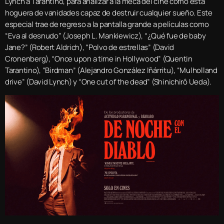
Lynch a Tarantino, para analizar a la meca del cine como esta
hoguera de vanidades capaz de destruir cualquier sueño. Este
especial trae de regreso a la pantalla grande a películas como
“Eva al desnudo” (Joseph L. Mankiewicz), “¿Qué fue de baby
Jane?” (Robert Aldrich), “Polvo de estrellas” (David
Cronenberg), “Once upon a time in Hollywood” (Quentin
Tarantino), “Birdman” (Alejandro González Iñárritu), “Mulholland
drive” (David Lynch) y “One cut of the dead” (Shinichirô Ueda).