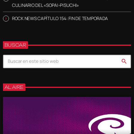
CULINARIO DEL «SOPAI-PISUCHI»
ROCK NEWS CAPÍTULO 154: FIN DE TEMPORADA
BUSCAR
search
AL AIRE