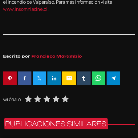
el incendio de Valparaíso. Para más información visita
www.insomniacine.cl
.
Escrito por
Francisco Marambio
email
VALÓRALO
PUBLICACIONES SIMILARES