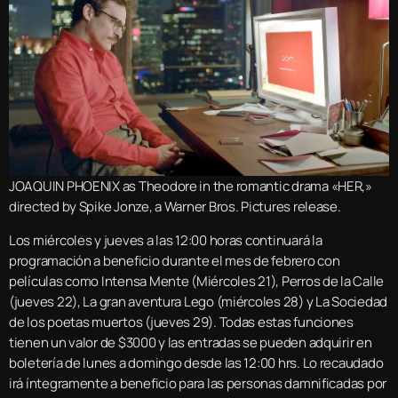
JOAQUIN PHOENIX as Theodore in the romantic drama «HER,»
directed by Spike Jonze, a Warner Bros. Pictures release.
Los miércoles y jueves a las 12:00 horas continuará la
programación a beneficio durante el mes de febrero con
películas como Intensa Mente (Miércoles 21), Perros de la Calle
(jueves 22), La gran aventura Lego (miércoles 28) y La Sociedad
de los poetas muertos (jueves 29). Todas estas funciones
tienen un valor de $3000 y las entradas se pueden adquirir en
boletería de lunes a domingo desde las 12:00 hrs. Lo recaudado
irá íntegramente a beneficio para las personas damnificadas por