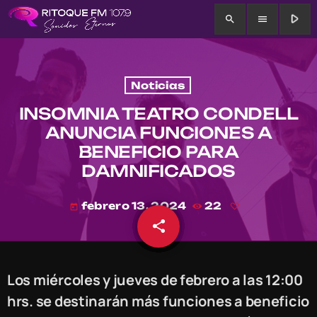
play_arrow
search
menu
Noticias
INSOMNIA TEATRO CONDELL
ANUNCIA FUNCIONES A
BENEFICIO PARA
DAMNIFICADOS
febrero 13, 2024
22
today
share
email
Los miércoles y jueves de febrero a las 12:00
hrs. se destinarán más funciones a beneficio