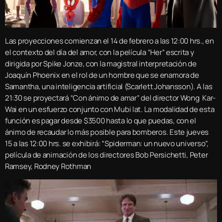
Las proyecciones comienzan el 14 de febrero a las 12:00 hrs., en
el contexto del día del amor, con la película “Her” escrita y
dirigida por Spike Jonze, con la magistral interpretación de
Joaquín Phoenix en el rol de un hombre que se enamora de
Samantha, una inteligencia artificial (Scarlett Johansson). A las
21:30 se proyectará “Con ánimo de amar” del director Wong Kar-
Wai en un esfuerzo conjunto con Mubi lat. La modalidad de esta
función es pagar desde $3500 hasta lo que puedas, con el
ánimo de recaudar lo más posible para bomberos. Este jueves
15 a las 12:00 hrs. se exhibirá: “Spiderman: un nuevo universo”,
película de animación de los directores Bob Persichetti, Peter
Ramsey, Rodney Rothman