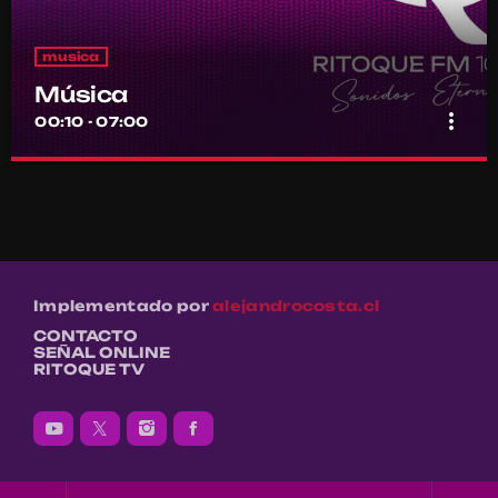
musica
Música
more_vert
00:10 - 07:00
Música
close
Por el equipo Ritoque FM
Música
Implementado por
alejandrocosta.cl
CONTACTO
SEÑAL ONLINE
RITOQUE TV