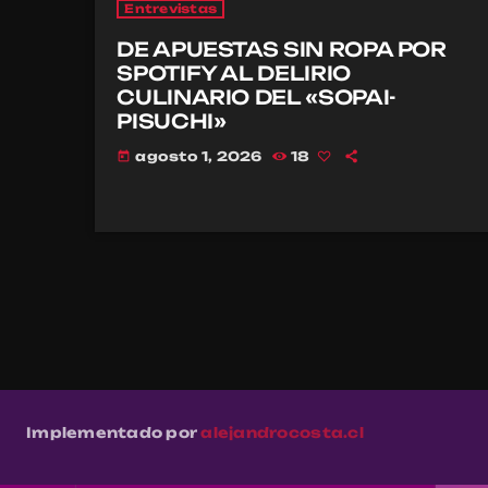
Entrevistas
DE APUESTAS SIN ROPA POR
SPOTIFY AL DELIRIO
CULINARIO DEL «SOPAI-
PISUCHI»
agosto 1, 2026
18
today
Implementado por
alejandrocosta.cl