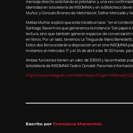
mensaje directo solicitando el préstamo y, una vez confirmad
identidad en la boletería de INSOMNIA y en la Biblioteca Sever
Muñoz y Gonzalo Briones de Matchbook; Dafne Moncada y Val
Matías Muñoz explicó que esta iniciativa nace: “en el context
Santiago Severín es que generamos la instancia “Del papel a 
lectura, sino que también generar espacios de conversación 
en libros. Por un lado, tenemos La Tregua de Mario Benedetti,
Estos dos libros estarán a disposición en el cine INSOMNIA p
invitamos el miércoles 17 y el 24 de abril a las 18:00 horas, par
Ambas funciones tienen un valor de $3000 y las entradas puede
la boletería de INSOMNIA Teatro Condell. Para más información
https://www.instagram.com/matchbook.cl?igsh=NW4wejV0
Escrito por
Francisco Marambio