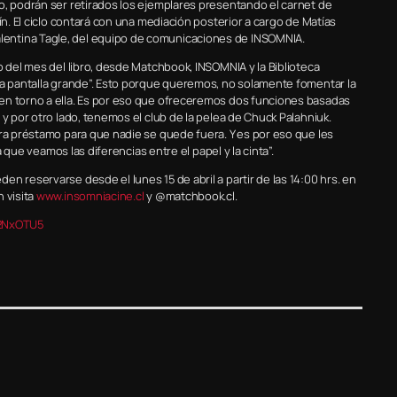
o, podrán ser retirados los ejemplares presentando el carnet de
ín. El ciclo contará con una mediación posterior a cargo de Matías
entina Tagle, del equipo de comunicaciones de INSOMNIA.
o del mes del libro, desde Matchbook, INSOMNIA y la Biblioteca
la pantalla grande”. Esto porque queremos, no solamente fomentar la
en torno a ella. Es por eso que ofreceremos dos funciones basadas
 y por otro lado, tenemos el club de la pelea de Chuck Palahniuk.
ara préstamo para que nadie se quede fuera. Y es por eso que les
a que veamos las diferencias entre el papel y la cinta”.
n reservarse desde el lunes 15 de abril a partir de las 14:00 hrs. en
 visita
www.insomniacine.cl
y @matchbook.cl.
Z2NxOTU5