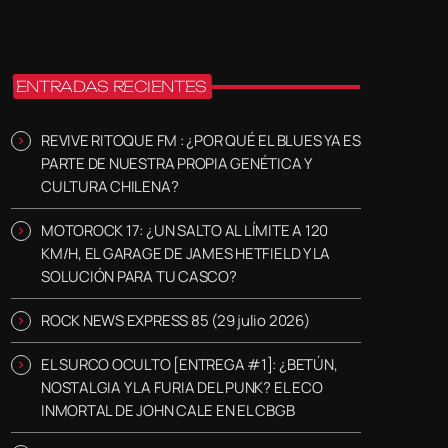
ENTRADAS RECIENTES
REVIVE RITOQUE FM : ¿POR QUÉ EL BLUES YA ES
PARTE DE NUESTRA PROPIA GENÉTICA Y
CULTURA CHILENA?
MOTOROCK 17: ¿UN SALTO AL LÍMITE A 120
KM/H, EL GARAGE DE JAMES HETFIELD Y LA
SOLUCIÓN PARA TU CASCO?
ROCK NEWS EXPRESS 85 (29 julio 2026)
EL SURCO OCULTO [ENTREGA #1]: ¿BETÚN,
NOSTALGIA Y LA FURIA DEL PUNK? EL ECO
INMORTAL DE JOHN CALE EN EL CBGB