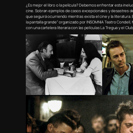
¿Es mejor el libro o la película? Debemos enfrentar esta inelu
cine. Sobran ejemplos de casos excepcionales y desastres 
que seguirá ocurriendo mientras exista el cine y la literatura. 
la pantalla grande” organizado por INSOMNIA Teatro Condell, M
con una cartelera literaria con las películas La Tregua y el Club