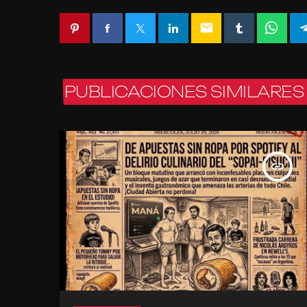
email
PUBLICACIONES SIMILARES
insert_link