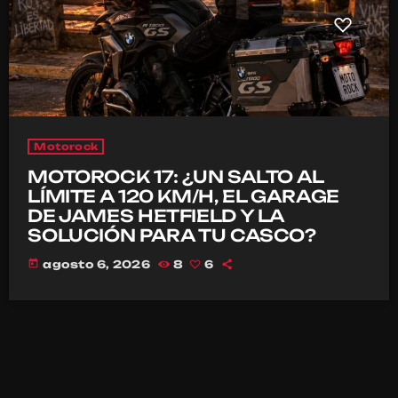
Motorock
MOTOROCK 17: ¿UN SALTO AL
LÍMITE A 120 KM/H, EL GARAGE
DE JAMES HETFIELD Y LA
SOLUCIÓN PARA TU CASCO?
today
agosto 6, 2026
8
6