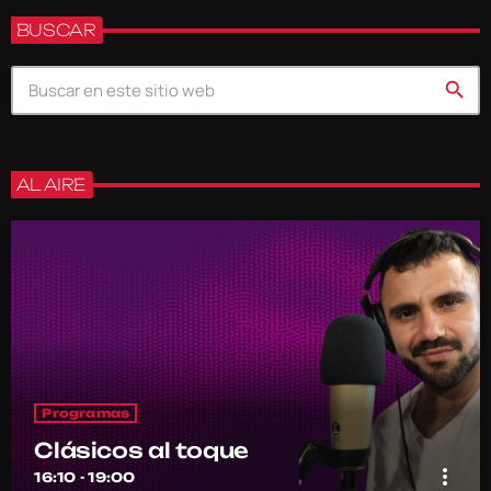
BUSCAR
search
AL AIRE
Programas
Clásicos al toque
more_vert
16:10 - 19:00