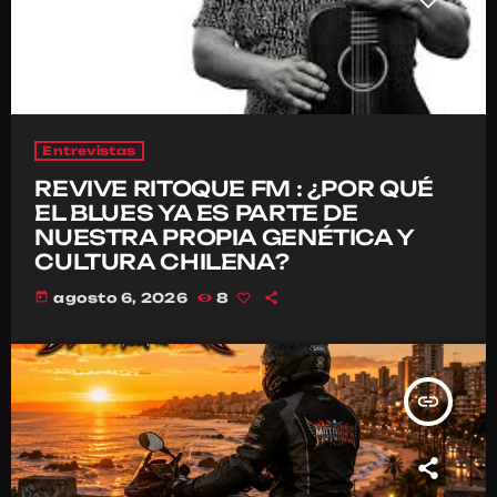
Entrevistas
REVIVE RITOQUE FM : ¿POR QUÉ
EL BLUES YA ES PARTE DE
NUESTRA PROPIA GENÉTICA Y
CULTURA CHILENA?
today
agosto 6, 2026
8
insert_link