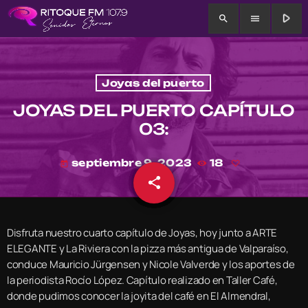
play_arrow
search
menu
Joyas del puerto
JOYAS DEL PUERTO CAPÍTULO
03:
septiembre 9, 2023
18
today
share
email
Disfruta nuestro cuarto capítulo de Joyas, hoy junto a ARTE
ELEGANTE y La Riviera con la pizza más antigua de Valparaíso,
conduce Mauricio Jürgensen y Nicole Valverde y los aportes de
la periodista Rocío López. Capítulo realizado en Taller Café,
donde pudimos conocer la joyita del café en El Almendral,