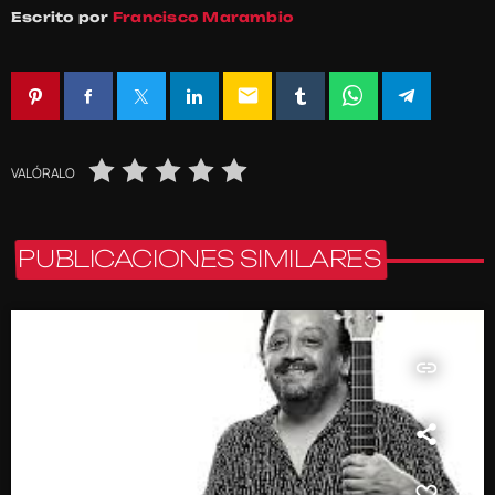
Escrito por
Francisco Marambio
email
VALÓRALO
PUBLICACIONES SIMILARES
insert_link