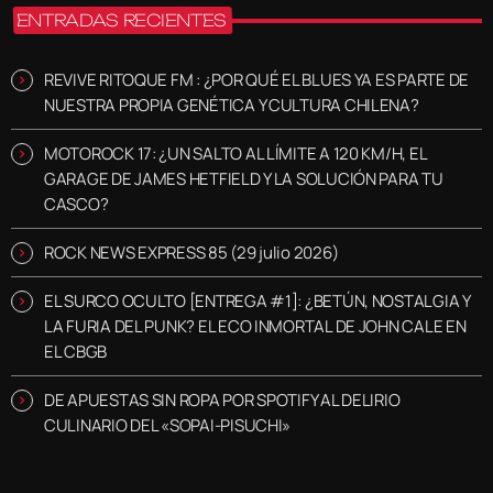
ENTRADAS RECIENTES
REVIVE RITOQUE FM : ¿POR QUÉ EL BLUES YA ES PARTE DE
NUESTRA PROPIA GENÉTICA Y CULTURA CHILENA?
MOTOROCK 17: ¿UN SALTO AL LÍMITE A 120 KM/H, EL
GARAGE DE JAMES HETFIELD Y LA SOLUCIÓN PARA TU
CASCO?
ROCK NEWS EXPRESS 85 (29 julio 2026)
EL SURCO OCULTO [ENTREGA #1]: ¿BETÚN, NOSTALGIA Y
LA FURIA DEL PUNK? EL ECO INMORTAL DE JOHN CALE EN
EL CBGB
DE APUESTAS SIN ROPA POR SPOTIFY AL DELIRIO
CULINARIO DEL «SOPAI-PISUCHI»