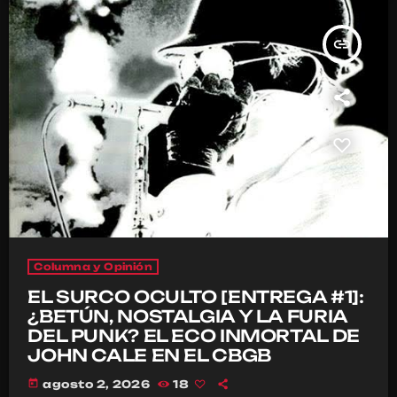
insert_link
Columna y Opinión
EL SURCO OCULTO [ENTREGA #1]:
¿BETÚN, NOSTALGIA Y LA FURIA
DEL PUNK? EL ECO INMORTAL DE
JOHN CALE EN EL CBGB
today
agosto 2, 2026
18