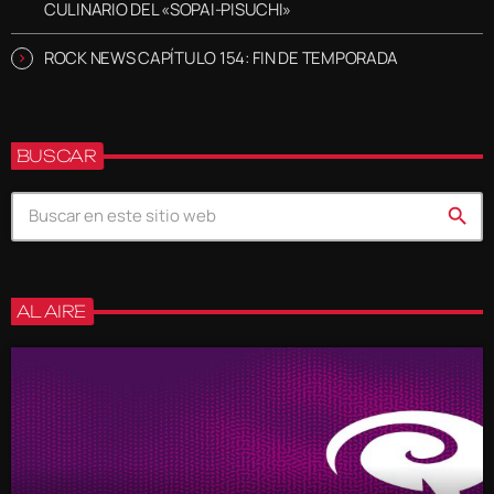
CULINARIO DEL «SOPAI-PISUCHI»
ROCK NEWS CAPÍTULO 154: FIN DE TEMPORADA
BUSCAR
search
AL AIRE