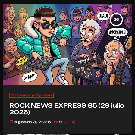
insert_link
Columna y Opinión
ROCK NEWS EXPRESS 85 (29 julio
2026)
today
agosto 3, 2026
9