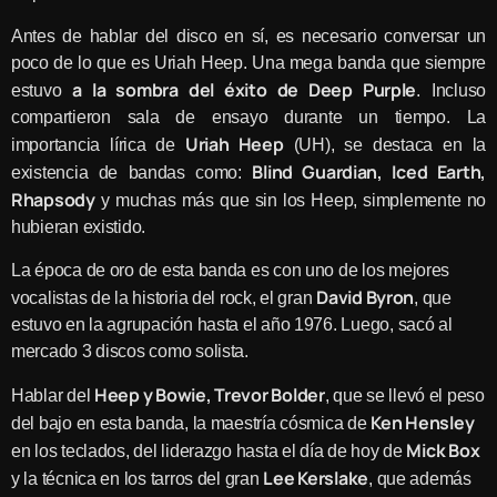
Antes de hablar del disco en sí, es necesario conversar un
poco de lo que es Uriah Heep. Una mega banda que siempre
a la sombra del éxito de Deep Purple
estuvo
. Incluso
compartieron sala de ensayo durante un tiempo. La
Uriah Heep
importancia lírica de
(UH), se destaca en la
Blind Guardian, Iced Earth,
existencia de bandas como:
Rhapsody
y muchas más que sin los Heep, simplemente no
hubieran existido.
La época de oro de esta banda es con uno de los mejores
David Byron
vocalistas de la historia del rock, el gran
, que
estuvo en la agrupación hasta el año 1976. Luego, sacó al
mercado 3 discos como solista.
Heep y Bowie, Trevor Bolder
Hablar del
, que se llevó el peso
Ken Hensley
del bajo en esta banda, la maestría cósmica de
Mick Box
en los teclados, del liderazgo hasta el día de hoy de
Lee Kerslake
y la técnica en los tarros del gran
, que además