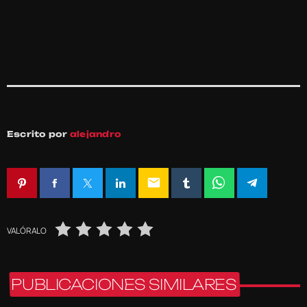
Escrito por
alejandro
email
VALÓRALO
PUBLICACIONES SIMILARES