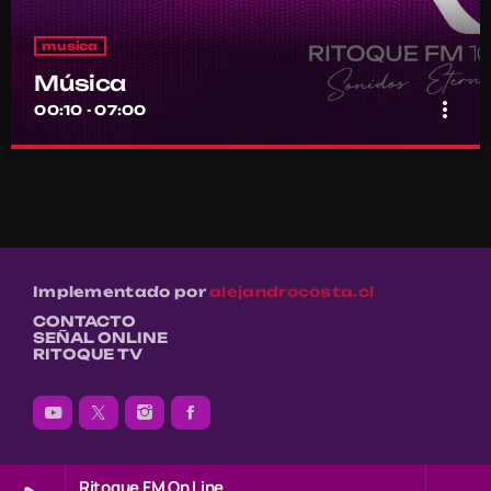
musica
Música
more_vert
00:10 - 07:00
Música
close
Por el equipo Ritoque FM
Música
Implementado por
alejandrocosta.cl
CONTACTO
SEÑAL ONLINE
RITOQUE TV
Ritoque FM On Line