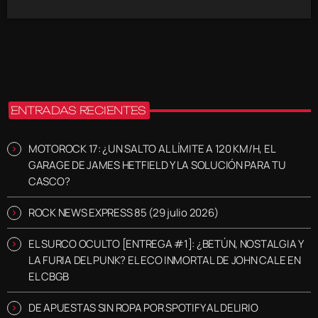
ENTRADAS RECIENTES
MOTOROCK 17: ¿UN SALTO AL LÍMITE A 120 KM/H, EL
GARAGE DE JAMES HETFIELD Y LA SOLUCIÓN PARA TU
CASCO?
ROCK NEWS EXPRESS 85 (29 julio 2026)
EL SURCO OCULTO [ENTREGA #1]: ¿BETÚN, NOSTALGIA Y
LA FURIA DEL PUNK? EL ECO INMORTAL DE JOHN CALE EN
EL CBGB
DE APUESTAS SIN ROPA POR SPOTIFY AL DELIRIO