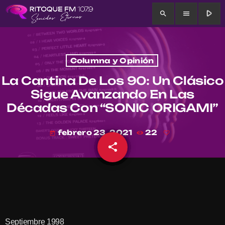
play_arrow
search
menu
Columna y Opinión
La Cantina De Los 90: Un Clásico
Sigue Avanzando En Las
Décadas Con “SONIC ORIGAMI”
febrero 23, 2021
22
today
share
email
Septiembre 1998