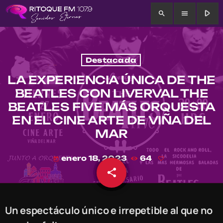
play_arrow
search
menu
Destacada
LA EXPERIENCIA ÚNICA DE THE
BEATLES CON LIVERVAL THE
BEATLES FIVE MÁS ORQUESTA
EN EL CINE ARTE DE VIÑA DEL
MAR
enero 18, 2023
64
today
share
email
Un espectáculo único e irrepetible al que no