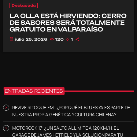
Destacada
LA OLLA ESTÁ HIRVIENDO: CERRO
DE SABORES SERÁ TOTALMENTE
GRATUITO EN VALPARAÍSO
today
julio 25, 2026
120
1
ENTRADAS RECIENTES
REVIVE RITOQUE FM : ¿POR QUÉ EL BLUES YA ES PARTE DE
NUESTRA PROPIA GENÉTICA Y CULTURA CHILENA?
MOTOROCK 17: ¿UN SALTO AL LÍMITE A 120 KM/H, EL
GARAGE DE JAMES HETFIELD Y LA SOLUCIÓN PARA TU