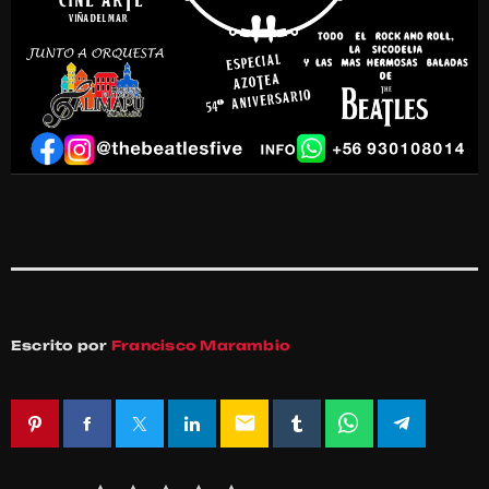
Escrito por
Francisco Marambio
email