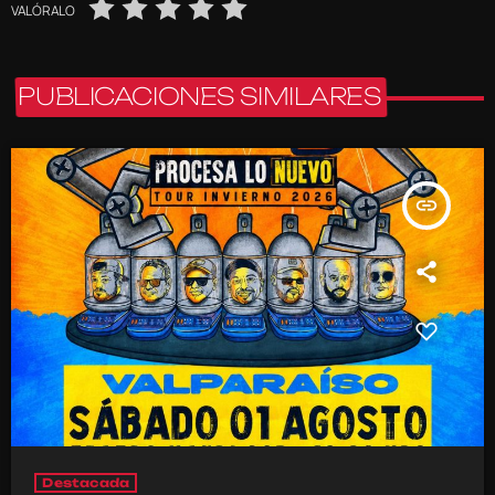
VALÓRALO
PUBLICACIONES SIMILARES
insert_link
Destacada