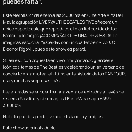
puedes faltar
.
Este viernes 27 de enero a las 20.00 hrs en Cine Arte Viña Del
Mar, la agrupación LIVERVAL THE BEATLES FIVE ofrecerá un
único espectáculo que reproduce el más fiel sonido de los
Fabfour y lo mejor: ¡ACOMPAÑADO DE UNA ORQUESTA! Te
imaginas escuchar Yesterday con un cuarteto en vivo!!, O
Eleonor Rigby!!, pues este show es para ti.
Sí, así es….con orquesta en vivo interpretando grandes e
icónicos temas de The Beatles y celebrando un aniversario del
concierto en la azotea, el último en la historia de los FAB FOUR,
eso y muchas sorpresas más
Las entradas se encuentran a la venta de entradas a través de
sistema Passline y sin recargo al Fono-Whatsapp +56 9
30108014
No te lo puedes perder, ven con tu familia y amigos.
Este show será inolvidable