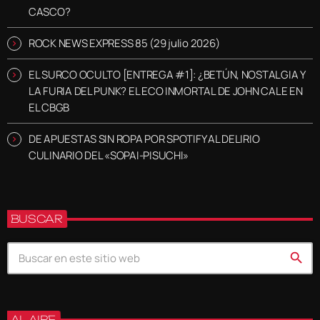
CASCO?
ROCK NEWS EXPRESS 85 (29 julio 2026)
EL SURCO OCULTO [ENTREGA #1]: ¿BETÚN, NOSTALGIA Y
LA FURIA DEL PUNK? EL ECO INMORTAL DE JOHN CALE EN
EL CBGB
DE APUESTAS SIN ROPA POR SPOTIFY AL DELIRIO
CULINARIO DEL «SOPAI-PISUCHI»
BUSCAR
search
AL AIRE