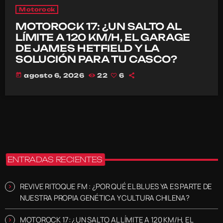
Motorock
MOTOROCK 17: ¿UN SALTO AL
LÍMITE A 120 KM/H, EL GARAGE
DE JAMES HETFIELD Y LA
SOLUCIÓN PARA TU CASCO?
today
agosto 6, 2026
22
6
ENTRADAS RECIENTES
REVIVE RITOQUE FM : ¿POR QUÉ EL BLUES YA ES PARTE DE
NUESTRA PROPIA GENÉTICA Y CULTURA CHILENA?
MOTOROCK 17: ¿UN SALTO AL LÍMITE A 120 KM/H, EL