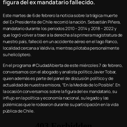
figura del ex mandatario fallecido.
Este martes de 6 de febrero la noticia sobre la trágica muerte
del Ex Presidente de Chile recorrió la nación. Sebastián Piñera,
mandatario durante los periodos 2010 – 2014 y 2018 – 2022 y
que logró volver a traer a la derecha a la primera magistratura de
nuestro país, falleció en un accidente aéreo en el lago Ranco,
localidad cercana a Valdivia, mientras pilotaba personalmente
su helicóptero.
En el programa #CiudadAbierta de este miércoles 7 de febrero,
conversamos con el abogado y analista político Javier Tobar,
quien además es parte del panel de discusión político y de
actualidad de nuestra emisora, “En la Medida de lo Posible”. En
la ocasión conversamos sobre la figura del ex mandatario, su
influjo en la política y economía nacional, su legado y las
polémicas que le rodearon durante su participación en la vida
pública de Chile.