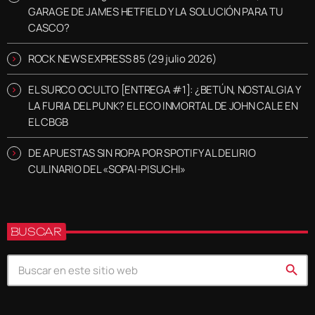
GARAGE DE JAMES HETFIELD Y LA SOLUCIÓN PARA TU
CASCO?
ROCK NEWS EXPRESS 85 (29 julio 2026)
EL SURCO OCULTO [ENTREGA #1]: ¿BETÚN, NOSTALGIA Y
LA FURIA DEL PUNK? EL ECO INMORTAL DE JOHN CALE EN
EL CBGB
DE APUESTAS SIN ROPA POR SPOTIFY AL DELIRIO
CULINARIO DEL «SOPAI-PISUCHI»
BUSCAR
search