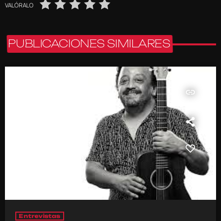
VALÓRALO
PUBLICACIONES SIMILARES
insert_link
Entrevistas