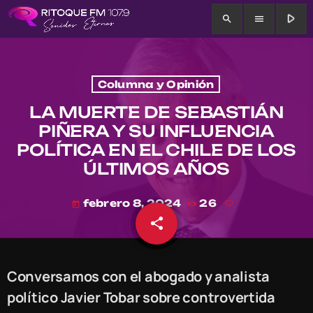
play_arrow
search
menu
Columna y Opinión
LA MUERTE DE SEBASTIÁN
PIÑERA Y SU INFLUENCIA
POLÍTICA EN EL CHILE DE LOS
ÚLTIMOS AÑOS
febrero 8, 2024
26
today
share
email
Conversamos con el abogado y analista
político Javier Tobar sobre controvertida