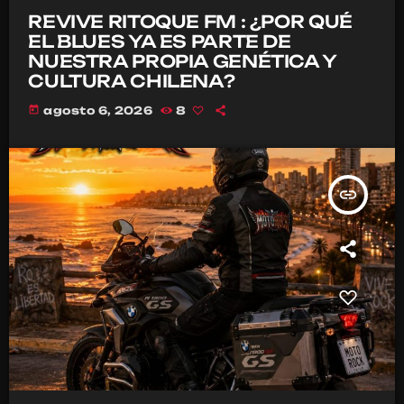
REVIVE RITOQUE FM : ¿POR QUÉ
EL BLUES YA ES PARTE DE
NUESTRA PROPIA GENÉTICA Y
CULTURA CHILENA?
today
agosto 6, 2026
8
insert_link