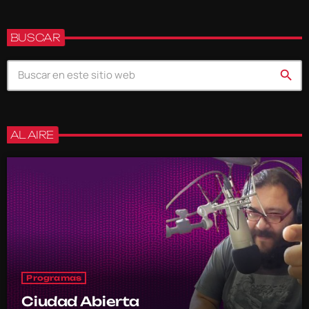
BUSCAR
search
AL AIRE
Programas
Ciudad Abierta