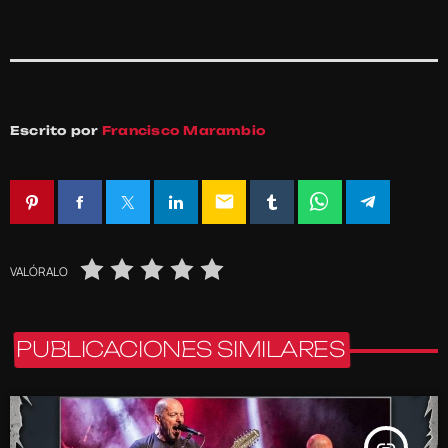
Escrito por
Francisco Marambio
email
VALÓRALO
PUBLICACIONES SIMILARES