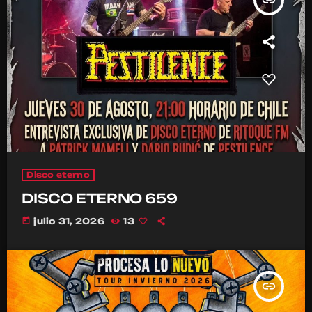
insert_link
Disco eterno
DISCO ETERNO 659
today
julio 31, 2026
13
insert_link