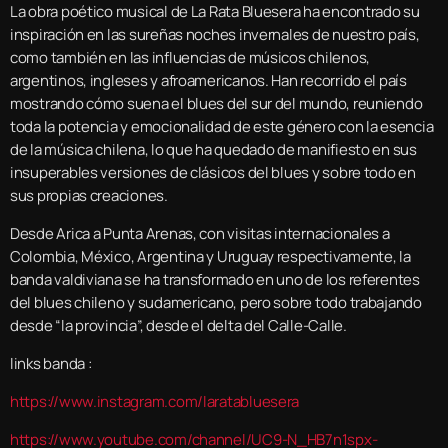
La obra poético musical de La Rata Bluesera ha encontrado su
inspiración en las sureñas noches invernales de nuestro país,
como también en las influencias de músicos chilenos,
argentinos, ingleses y afroamericanos. Han recorrido el país
mostrando cómo suena el blues del sur del mundo, reuniendo
toda la potencia y emocionalidad de este género con la esencia
de la música chilena, lo que ha quedado de manifiesto en sus
insuperables versiones de clásicos del blues y sobre todo en
sus propias creaciones.
Desde Arica a Punta Arenas, con visitas internacionales a
Colombia, México, Argentina y Uruguay respectivamente, la
banda valdiviana se ha transformado en uno de los referentes
del blues chileno y sudamericano, pero sobre todo trabajando
desde “la provincia”, desde el delta del Calle-Calle.
links banda :
https://www.instagram.com/laratabluesera
https://www.youtube.com/channel/UC9-N_HB7n1spx-