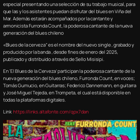
especial presentando una selección de su trabajo musical, para
que las y los asistentes puedan disfrutar del blues en Viña del
Mar. Además estarán acompañados por la cantante y
armonicista Furronda Count, la poderosa cantante de la nueva
generación del blues chileno
«Blues de la cerveza” es el nombre del nuevo single , grabado y
producido por la banda , desde fines de enero del 2025,
publicado y distribuido a través de Sello Misisipi.
En ‘El Blues de la Cerveza’ participan la poderosa cantante de la
nueva generación del blues chileno, Furronda Count, en voces;
Tomás Gumucio, en Guitarras; Federico Dannemann, en guitarra
y José Miguel Tejeda, en Trompeta, el cual está disponible en
todas la plataformas digitales.
Link
https://links.altafonte.com/qpx7dan