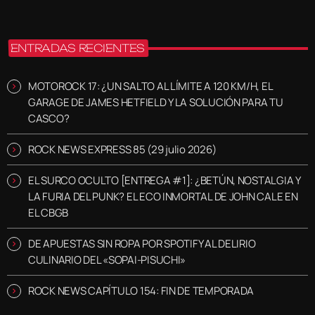
ENTRADAS RECIENTES
MOTOROCK 17: ¿UN SALTO AL LÍMITE A 120 KM/H, EL
GARAGE DE JAMES HETFIELD Y LA SOLUCIÓN PARA TU
CASCO?
ROCK NEWS EXPRESS 85 (29 julio 2026)
EL SURCO OCULTO [ENTREGA #1]: ¿BETÚN, NOSTALGIA Y
LA FURIA DEL PUNK? EL ECO INMORTAL DE JOHN CALE EN
EL CBGB
DE APUESTAS SIN ROPA POR SPOTIFY AL DELIRIO
CULINARIO DEL «SOPAI-PISUCHI»
ROCK NEWS CAPÍTULO 154: FIN DE TEMPORADA