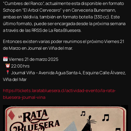
“Cumbres del Ranco”, actualmente esta disponible en formato
Schop en “El Arbol Cervecero” y en Cerveceria Bunemann,
ambas en Valdivia, también en formato botella (330 cc). Este
último formato, puede ser encargada desde la próxima semana
a través de las RRSS de La Rata Bluesera.
Entonces existen varias poder reunirnos el próximo Viernes 21
de Marzo en Journal en Viña del mar.
Viernes 21 de marzo 2025
22:00 hrs
Journal Viña – Avenida Agua Santa 4, Esquina Calle Álvarez,
Viña del Mar
https://tickets.laratabluesera.cl/actividad-evento/la-rata-
bluesera-journal-vina