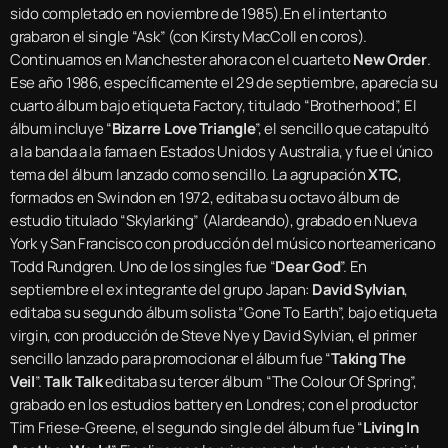
sido completado en noviembre de 1985).En el intertanto
grabaron el single “Ask” (con Kirsty MacColl en coros).
Continuamos en Manchester ahora con el cuarteto
New Order
.
Ese año 1986, específicamente el 29 de septiembre, aparecía su
cuarto álbum bajo etiqueta Factory, titulado “Brotherhood”, El
álbum incluye “
Bizarre Love Triangle
”, el sencillo que catapultó
a la banda a la fama en Estados Unidos y Australia, y fue el único
tema del álbum lanzado como sencillo. La agrupación
XTC
,
formados en Swindon en 1972, editaba su octavo álbum de
estudio titulado “Skylarking” (Alardeando), grabado en Nueva
York y San Francisco con producción del músico norteamericano
Todd Rundgren. Uno de los singles fue “
Dear God
”. En
septiembre el ex integrante del grupo Japan:
David Sylvian
,
editaba su segundo álbum solista “Gone To Earth”, bajo etiqueta
virgin, con producción de Steve Nye y David Sylvian, el primer
sencillo lanzado para promocionar el álbum fue “
Taking The
Veil
”.
Talk Talk
editaba su tercer álbum “The Colour Of Spring”,
grabado en los estudios battery en Londres; con el productor
Tim Friese-Greene, el segundo single del álbum fue “
Living In