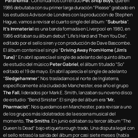
“
Paranomia
”. Continuamos con el dúo
Pet Shop Boys
, que en
1986 debutaba con su primer larga duración “Please” grabado en
los estudios Advison de Londres con la producción de Stephen
Hague, vamos a revisar el cuarto single del álbum: “
Suburbia
”.
It’s Immaterial
es una banda formada en Liverpool en 1980, en
1986 editaban su álbum debut “Life’s Hard and Then You Die”,
editado por el sello siren y con producción de Dave Bascombe.
El álbum contenía el single “
Driving Away From Home (Jim’s
Tune)
”. En abril aparecía el single de adelanto del quinto álbum
de estudio del músico
Peter Gabriel
, el álbum titulado “So”
editado el 19 de mayo. En abril aparecía el single de adelanto
“
Sledgehammer
”. Nos trasladamos al norte de Inglaterra,
específicamente a la ciudad de Manchester, ese año el grupo
The Fall
, liderados por Mark E. Smith, lanzaban su noveno disco
de estudio: “Bend Sinister”. El single del álbum era “
Mr.
Pharmacist
”. Nos quedamos en Manchester, para revisar a uno
de los grupos más idolatrados de la escena musical del
momento,
The Smiths
. En junio editaban su tercer álbum “The
Queen Is Dead” bajo etiqueta rough trade, Una disputa legal con
el sello retrasó la salida del álbum por casi siete meses (había