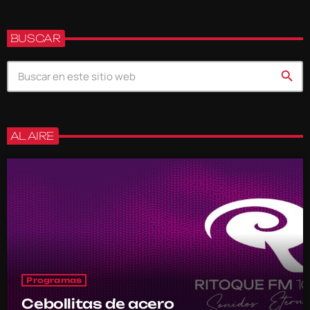
BUSCAR
search
AL AIRE
Programas
Cebollitas de acero