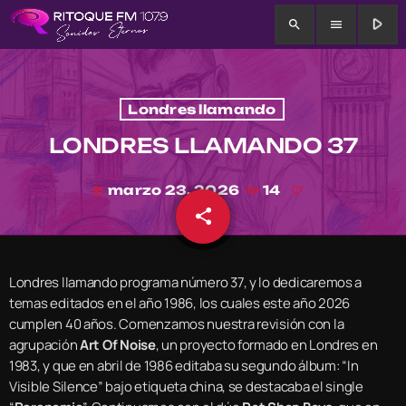
play_arrow
search
menu
Londres llamando
LONDRES LLAMANDO 37
marzo 23, 2026
14
today
share
email
Londres llamando programa número 37, y lo dedicaremos a
temas editados en el año 1986, los cuales este año 2026
cumplen 40 años. Comenzamos nuestra revisión con la
agrupación
Art Of Noise
, un proyecto formado en Londres en
1983, y que en abril de 1986 editaba su segundo álbum: “In
Visible Silence” bajo etiqueta china, se destacaba el single