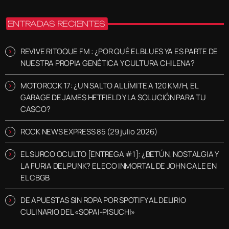
ENTRADAS RECIENTES
REVIVE RITOQUE FM : ¿POR QUÉ EL BLUES YA ES PARTE DE
NUESTRA PROPIA GENÉTICA Y CULTURA CHILENA?
MOTOROCK 17: ¿UN SALTO AL LÍMITE A 120 KM/H, EL
GARAGE DE JAMES HETFIELD Y LA SOLUCIÓN PARA TU
CASCO?
ROCK NEWS EXPRESS 85 (29 julio 2026)
EL SURCO OCULTO [ENTREGA #1]: ¿BETÚN, NOSTALGIA Y
LA FURIA DEL PUNK? EL ECO INMORTAL DE JOHN CALE EN
EL CBGB
DE APUESTAS SIN ROPA POR SPOTIFY AL DELIRIO
CULINARIO DEL «SOPAI-PISUCHI»