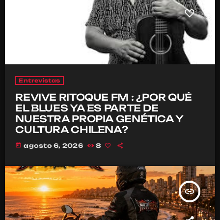
Entrevistas
REVIVE RITOQUE FM : ¿POR QUÉ
EL BLUES YA ES PARTE DE
NUESTRA PROPIA GENÉTICA Y
CULTURA CHILENA?
today
agosto 6, 2026
8
insert_link