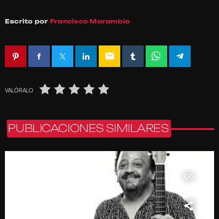
Escrito por
Francisco Marambio
email
VALÓRALO
PUBLICACIONES SIMILARES
insert_link