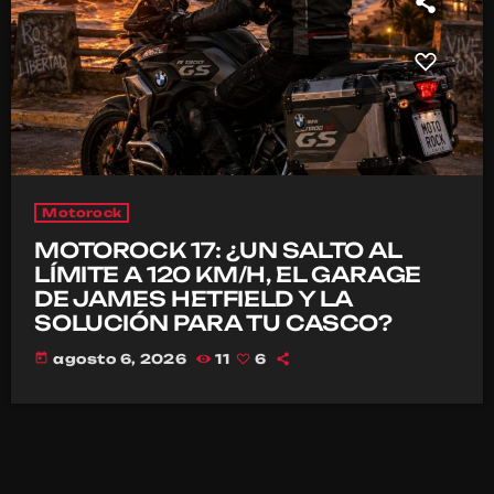
Motorock
MOTOROCK 17: ¿UN SALTO AL
LÍMITE A 120 KM/H, EL GARAGE
DE JAMES HETFIELD Y LA
SOLUCIÓN PARA TU CASCO?
today
agosto 6, 2026
11
6