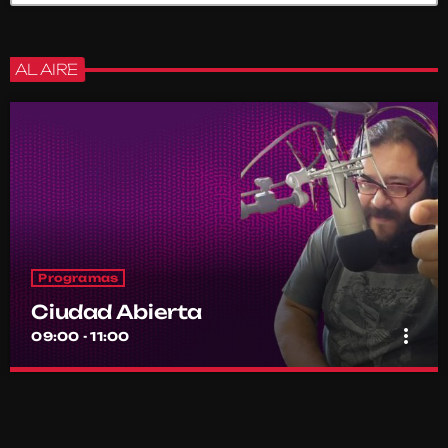
AL AIRE
Programas
Ciudad Abierta
more_vert
09:00 - 11:00
Ciudad Abierta
close
Conducido por Francisco Marambio