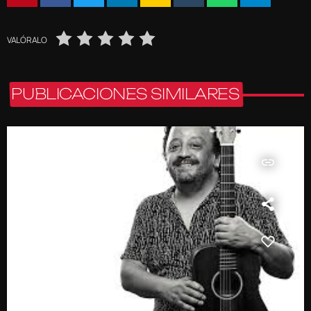
VALÓRALO
PUBLICACIONES SIMILARES
insert_link