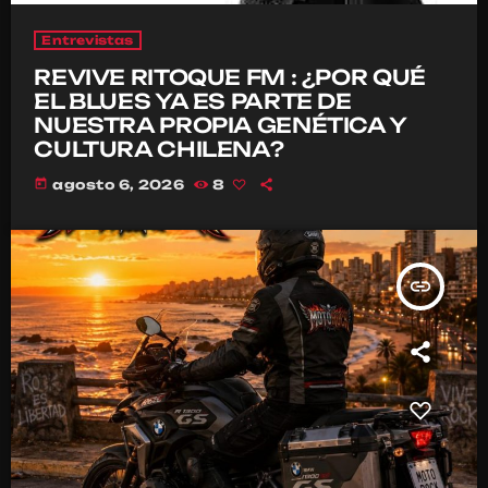
Entrevistas
REVIVE RITOQUE FM : ¿POR QUÉ
EL BLUES YA ES PARTE DE
NUESTRA PROPIA GENÉTICA Y
CULTURA CHILENA?
today
agosto 6, 2026
8
insert_link