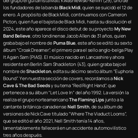
del grupo el guitarrista Matt Kwasniewski-Kelvin (29), uno de
los fundadores de la banda
Black Midi
, quien se suicidó el 12 de
enero. A propósito de Black Midi, continuamos con Cameron
Picton, quien fue el bajista de Black Midi, hasta su disolución el
2024, este año aparece el disco debut de su proyecto
My New
Band Believe
; otro londinense Jacob Allen de 31 años, quien
graba bajo el nombre de
Puma Blue
, este año se editó su sexto
álbum “Croak Dreamer”, el primero para el sello anglo-belga Play
It Again Sam (PIAS). El músico nacido en Lancashire y ahora
residente en Berlin Sam Shackleton (43), quien graba bajo el
nombre de
Shackleton
, edita su décimo sexto álbum “Euphoria
Bound”. Y en nuestra sección de covers, recordamos a
Nick
Cave & The Bad Seeds
y su tema “Red Right Hand”, que
pertenece a su álbum “Let Love In” del año 1992. La versión la
realiza el grupo norteamericano
The Flaming Lips
junto a la
cantante británica-canadiense
Nell Smith
, de su álbum de
versiones de Nick Cave titulado “Where The Viaduct Looms”,
que se editó el año 2021, Nell Smith tenía 14 años,
lamentablemente fallecerá en un accidente automovilístico
tres años después.