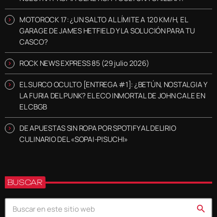
MOTOROCK 17: ¿UN SALTO AL LÍMITE A 120 KM/H, EL
GARAGE DE JAMES HETFIELD Y LA SOLUCIÓN PARA TU
CASCO?
ROCK NEWS EXPRESS 85 (29 julio 2026)
EL SURCO OCULTO [ENTREGA #1]: ¿BETÚN, NOSTALGIA Y
LA FURIA DEL PUNK? EL ECO INMORTAL DE JOHN CALE EN
EL CBGB
DE APUESTAS SIN ROPA POR SPOTIFY AL DELIRIO
CULINARIO DEL «SOPAI-PISUCHI»
BUSCAR
search