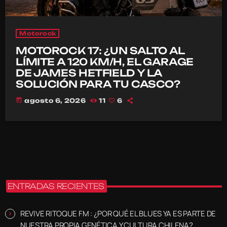
Motorock
MOTOROCK 17: ¿UN SALTO AL
LÍMITE A 120 KM/H, EL GARAGE
DE JAMES HETFIELD Y LA
SOLUCIÓN PARA TU CASCO?
today
agosto 6, 2026
11
6
ENTRADAS RECIENTES
REVIVE RITOQUE FM : ¿POR QUÉ EL BLUES YA ES PARTE DE
NUESTRA PROPIA GENÉTICA Y CULTURA CHILENA?