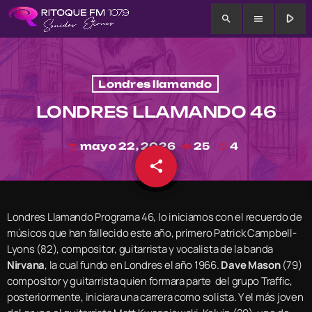
play_arrow
search
menu
Londres llamando
LONDRES LLAMANDO 46
mayo 22, 2026
25
4
today
share
email
4
Londres Llamando Programa 46, lo iniciamos con el recuerdo de
músicos que han fallecido este año, primero Patrick Campbell-
Lyons (82), compositor, guitarrista y vocalista de la banda
Nirvana
, la cual fundo en Londres el año 1966.
Dave Mason
(79)
compositor y guitarrista quien formara parte del grupo Traffic,
posteriormente, iniciara una carrera como solista. Y el más joven