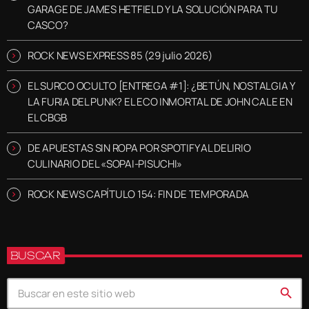
GARAGE DE JAMES HETFIELD Y LA SOLUCIÓN PARA TU
CASCO?
ROCK NEWS EXPRESS 85 (29 julio 2026)
EL SURCO OCULTO [ENTREGA #1]: ¿BETÚN, NOSTALGIA Y
LA FURIA DEL PUNK? EL ECO INMORTAL DE JOHN CALE EN
EL CBGB
DE APUESTAS SIN ROPA POR SPOTIFY AL DELIRIO
CULINARIO DEL «SOPAI-PISUCHI»
ROCK NEWS CAPÍTULO 154: FIN DE TEMPORADA
BUSCAR
search