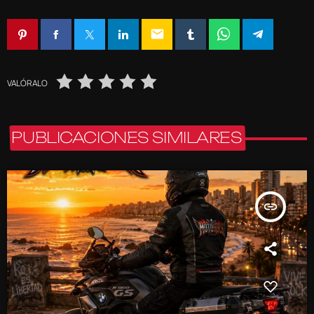
email
VALÓRALO
PUBLICACIONES SIMILARES
insert_link