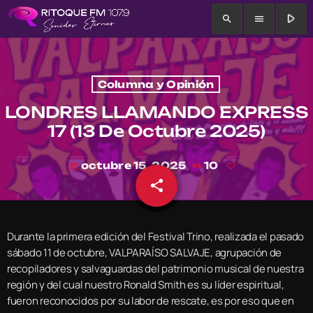
play_arrow
search
menu
Columna y Opinión
LONDRES LLAMANDO EXPRESS
17 (13 De Octubre 2025)
octubre 15, 2025
10
today
share
email
Durante la primera edición del Festival Trino, realizada el pasado
sábado 11 de octubre, VALPARAÍSO SALVAJE, agrupación de
recopiladores y salvaguardas del patrimonio musical de nuestra
región y del cual nuestro Ronald Smith es su líder espiritual,
fueron reconocidos por su labor de rescate, es por eso que en