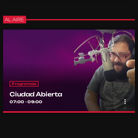
AL AIRE
Programas
Ciudad Abierta
more_vert
07:00 - 09:00
Ciudad Abierta
close
Conducido por Francisco Marambio