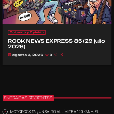
Columna y Opinión
ROCK NEWS EXPRESS 85 (29 julio
2026)
today
agosto 3, 2026
9
ENTRADAS RECIENTES
MOTOROCK 17: ¿UN SALTO AL LÍMITE A 120 KM/H, EL