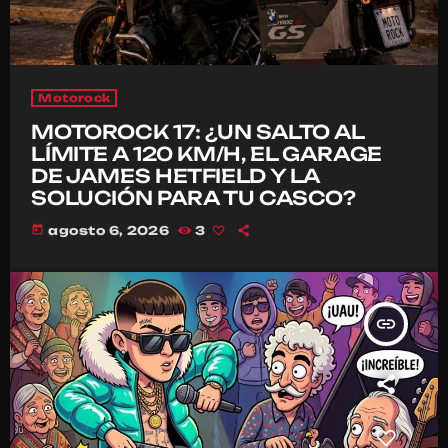
Motorock
MOTOROCK 17: ¿UN SALTO AL
LÍMITE A 120 KM/H, EL GARAGE
DE JAMES HETFIELD Y LA
SOLUCIÓN PARA TU CASCO?
today
agosto 6, 2026
3
insert_link