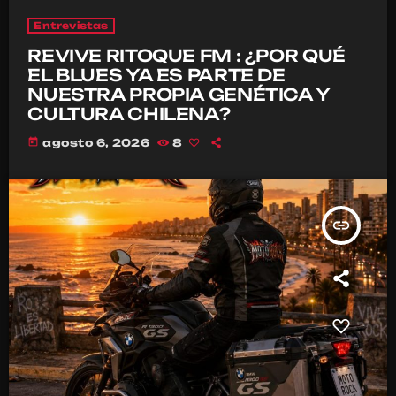
Entrevistas
REVIVE RITOQUE FM : ¿POR QUÉ
EL BLUES YA ES PARTE DE
NUESTRA PROPIA GENÉTICA Y
CULTURA CHILENA?
today
agosto 6, 2026
8
insert_link