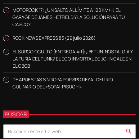
MOTOROCK 17: ¿UN SALTO AL LÍMITE A 120 KM/H, EL
GARAGE DE JAMES HETFIELD Y LA SOLUCIÓN PARA TU
CASCO?
ROCK NEWS EXPRESS 85 (29 julio 2026)
EL SURCO OCULTO [ENTREGA #1]: ¿BETÚN, NOSTALGIA Y
LA FURIA DEL PUNK? EL ECO INMORTAL DE JOHN CALE EN
EL CBGB
DE APUESTAS SIN ROPA POR SPOTIFY AL DELIRIO
CULINARIO DEL «SOPAI-PISUCHI»
BUSCAR
search