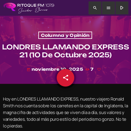
play_arrow
search
menu
Columna y Opinión
LONDRES LLAMANDO EXPRESS
21 (10 De Octubre 2025)
noviembre 10, 2025
7
today
share
email
Hoy en LONDRES LLAMANDO EXPRESS, nuestro viajero Ronald
Smith nos cuenta sobre los carretes en la capital de Inglaterra, la
magna cifra de actividades que se viven día a día, sus valores y
variedades, todo al más puro estilo del periodismo gonzo. No te
lo pierdas.