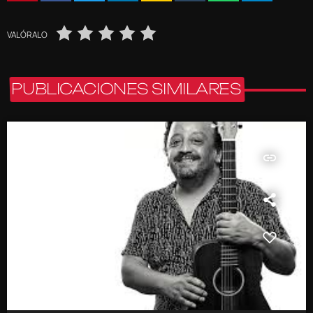
VALÓRALO
PUBLICACIONES SIMILARES
insert_link