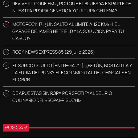
REVIVE RITOQUE FM : ¿POR QUÉ EL BLUES YA ES PARTE DE
NUESTRA PROPIA GENÉTICA Y CULTURA CHILENA?
MOTOROCK 17: ¿UN SALTO AL LÍMITE A 120 KM/H, EL
GARAGE DE JAMES HETFIELD Y LA SOLUCIÓN PARA TU
CASCO?
ROCK NEWS EXPRESS 85 (29 julio 2026)
EL SURCO OCULTO [ENTREGA #1]: ¿BETÚN, NOSTALGIA Y
LA FURIA DEL PUNK? EL ECO INMORTAL DE JOHN CALE EN
EL CBGB
DE APUESTAS SIN ROPA POR SPOTIFY AL DELIRIO
CULINARIO DEL «SOPAI-PISUCHI»
BUSCAR