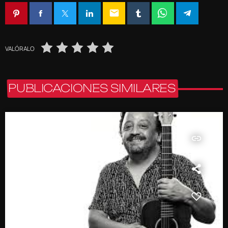
email
VALÓRALO
PUBLICACIONES SIMILARES
insert_link