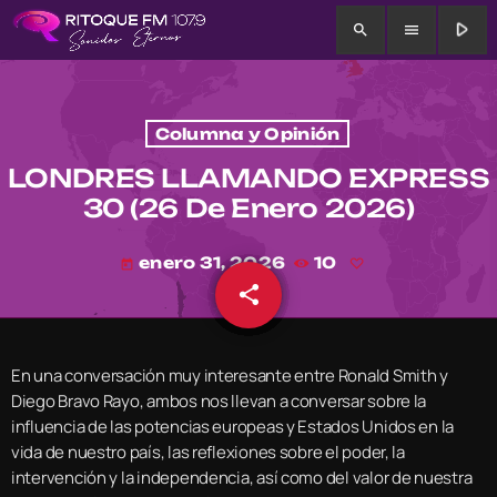
play_arrow
search
menu
Columna y Opinión
LONDRES LLAMANDO EXPRESS
30 (26 De Enero 2026)
enero 31, 2026
10
today
share
email
En una conversación muy interesante entre Ronald Smith y
Diego Bravo Rayo, ambos nos llevan a conversar sobre la
influencia de las potencias europeas y Estados Unidos en la
vida de nuestro país, las reflexiones sobre el poder, la
intervención y la independencia, así como del valor de nuestra