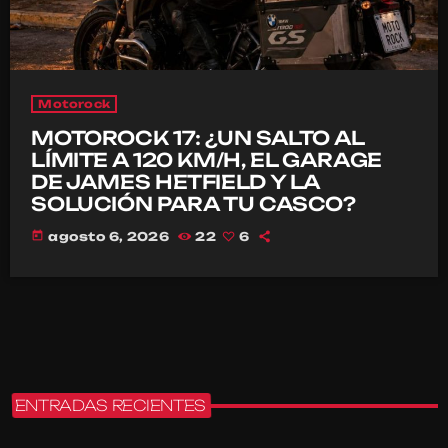
Motorock
MOTOROCK 17: ¿UN SALTO AL
LÍMITE A 120 KM/H, EL GARAGE
DE JAMES HETFIELD Y LA
SOLUCIÓN PARA TU CASCO?
today
agosto 6, 2026
22
6
ENTRADAS RECIENTES