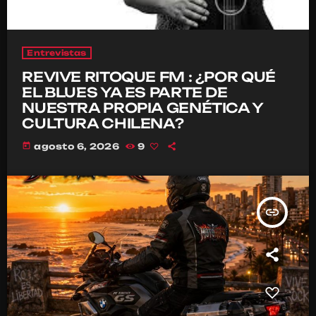
Entrevistas
REVIVE RITOQUE FM : ¿POR QUÉ
EL BLUES YA ES PARTE DE
NUESTRA PROPIA GENÉTICA Y
CULTURA CHILENA?
today
agosto 6, 2026
9
insert_link