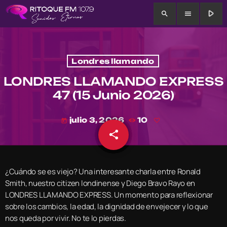
play_arrow
search
menu
Londres llamando
LONDRES LLAMANDO EXPRESS
47 (15 Junio 2026)
julio 3, 2026
10
today
share
email
¿Cuándo se es viejo? Una interesante charla entre Ronald
Smith, nuestro citizen londinense y Diego Bravo Rayo en
LONDRES LLAMANDO EXPRESS. Un momento para reflexionar
sobre los cambios, la edad, la dignidad de envejecer y lo que
nos queda por vivir. No te lo pierdas.