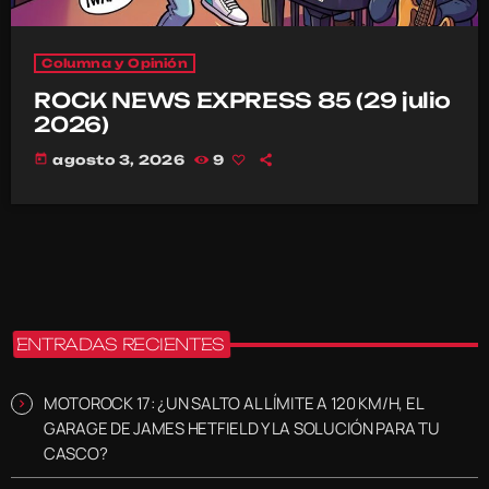
Columna y Opinión
ROCK NEWS EXPRESS 85 (29 julio
2026)
today
agosto 3, 2026
9
ENTRADAS RECIENTES
MOTOROCK 17: ¿UN SALTO AL LÍMITE A 120 KM/H, EL
GARAGE DE JAMES HETFIELD Y LA SOLUCIÓN PARA TU
CASCO?