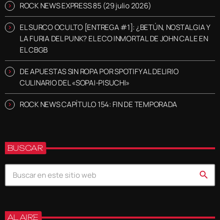
ROCK NEWS EXPRESS 85 (29 julio 2026)
EL SURCO OCULTO [ENTREGA #1]: ¿BETÚN, NOSTALGIA Y
LA FURIA DEL PUNK? EL ECO INMORTAL DE JOHN CALE EN
EL CBGB
DE APUESTAS SIN ROPA POR SPOTIFY AL DELIRIO
CULINARIO DEL «SOPAI-PISUCHI»
ROCK NEWS CAPÍTULO 154: FIN DE TEMPORADA
BUSCAR
search
AL AIRE