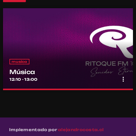
musica
Música
more_vert
12:10 - 13:00
Música
close
Por el equipo Ritoque FM
Música
Implementado por
alejandrocosta.cl