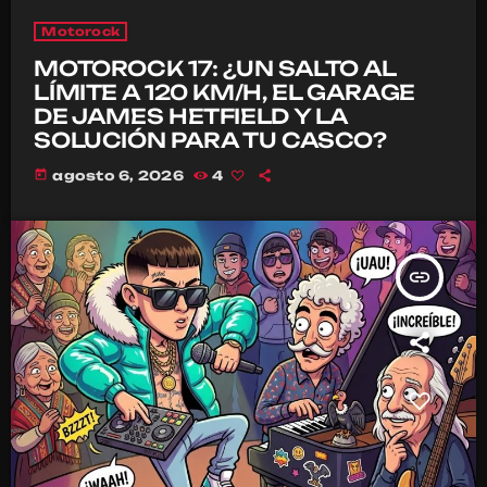
Motorock
MOTOROCK 17: ¿UN SALTO AL
LÍMITE A 120 KM/H, EL GARAGE
DE JAMES HETFIELD Y LA
SOLUCIÓN PARA TU CASCO?
today
agosto 6, 2026
4
insert_link