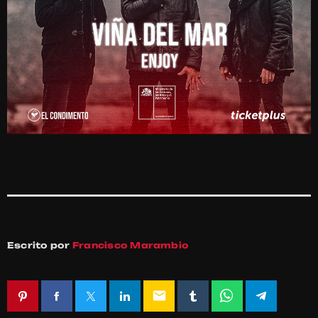
Escrito por
Francisco Marambio
email