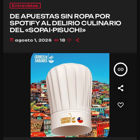
Entrevistas
DE APUESTAS SIN ROPA POR
SPOTIFY AL DELIRIO CULINARIO
DEL «SOPAI-PISUCHI»
today
agosto 1, 2026
18
insert_link