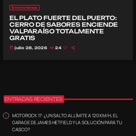
Entrevistas
EL PLATO FUERTE DEL PUERTO:
CERRO DE SABORES ENCIENDE
VALPARAÍSO TOTALMENTE
GRATIS
today
julio 28, 2026
24
ENTRADAS RECIENTES
MOTOROCK 17: ¿UN SALTO AL LÍMITE A 120 KM/H, EL
GARAGE DE JAMES HETFIELD Y LA SOLUCIÓN PARA TU
CASCO?