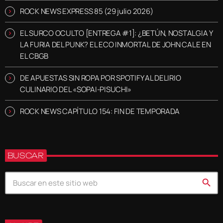
ROCK NEWS EXPRESS 85 (29 julio 2026)
EL SURCO OCULTO [ENTREGA #1]: ¿BETÚN, NOSTALGIA Y
LA FURIA DEL PUNK? EL ECO INMORTAL DE JOHN CALE EN
EL CBGB
DE APUESTAS SIN ROPA POR SPOTIFY AL DELIRIO
CULINARIO DEL «SOPAI-PISUCHI»
ROCK NEWS CAPÍTULO 154: FIN DE TEMPORADA
BUSCAR
search