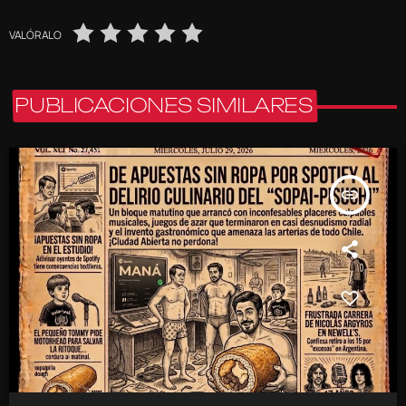
VALÓRALO
PUBLICACIONES SIMILARES
insert_link