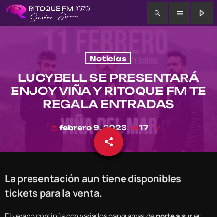
play_arrow
search
menu
Noticias
LUCYBELL SE PRESENTARÁ
ENJOY VIÑA Y RITOQUE FM TE
REGALA ENTRADAS
febrero 9, 2023
17
today
share
email
La presentación aun tiene disponibles
tickets para la venta.
El verano continúa con variados panoramas de
norte a sur
en