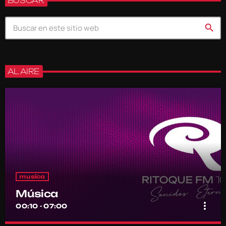
BUSCAR
search
AL AIRE
musica
Música
more_vert
00:10 - 07:00