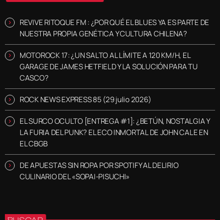
REVIVE RITOQUE FM : ¿POR QUÉ EL BLUES YA ES PARTE DE
NUESTRA PROPIA GENÉTICA Y CULTURA CHILENA?
MOTOROCK 17: ¿UN SALTO AL LÍMITE A 120 KM/H, EL
GARAGE DE JAMES HETFIELD Y LA SOLUCIÓN PARA TU
CASCO?
ROCK NEWS EXPRESS 85 (29 julio 2026)
EL SURCO OCULTO [ENTREGA #1]: ¿BETÚN, NOSTALGIA Y
LA FURIA DEL PUNK? EL ECO INMORTAL DE JOHN CALE EN
EL CBGB
DE APUESTAS SIN ROPA POR SPOTIFY AL DELIRIO
CULINARIO DEL «SOPAI-PISUCHI»