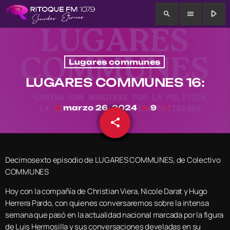
play_arrow
search
menu
Lugares communes
LUGARES COMMUNES 16:
marzo 26, 2024
9
today
share
email
Decimosexto episodio de LUGARES COMMUNES, de Colectivo
COMMUNES
Hoy con la compañía de Christian Viera, Nicole Darat y Hugo
Herrera Pardo, con quienes conversaremos sobre la intensa
semana que pasó en la actualidad nacional marcada por la figura
de Luis Hermosilla y sus conversaciones develadas en su