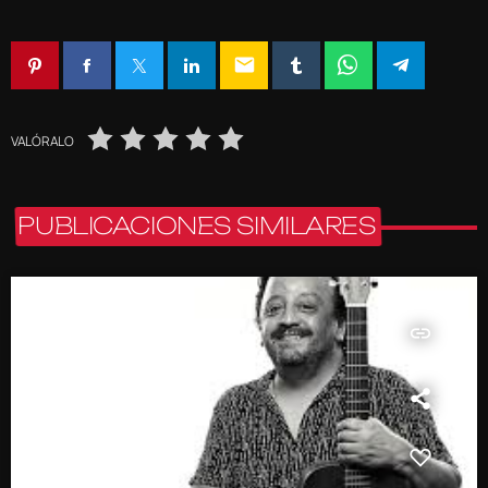
email
VALÓRALO
PUBLICACIONES SIMILARES
insert_link