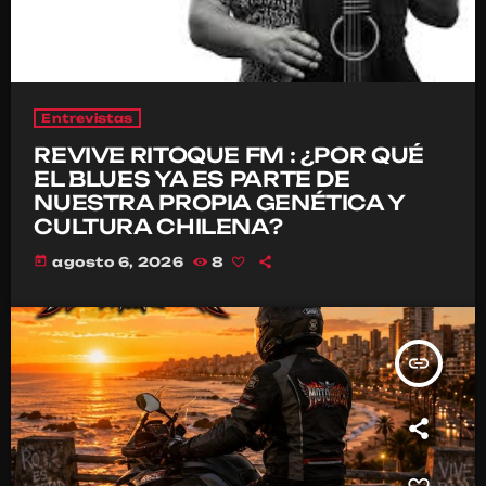
Entrevistas
REVIVE RITOQUE FM : ¿POR QUÉ
EL BLUES YA ES PARTE DE
NUESTRA PROPIA GENÉTICA Y
CULTURA CHILENA?
today
agosto 6, 2026
8
insert_link