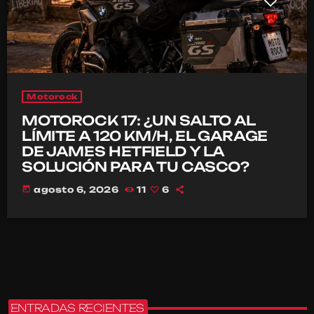
Motorock
MOTOROCK 17: ¿UN SALTO AL
LÍMITE A 120 KM/H, EL GARAGE
DE JAMES HETFIELD Y LA
SOLUCIÓN PARA TU CASCO?
today
agosto 6, 2026
11
6
ENTRADAS RECIENTES