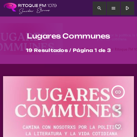
play_arrow
search
menu
Lugares Communes
19 Resultados / Página 1 de 3
insert_link