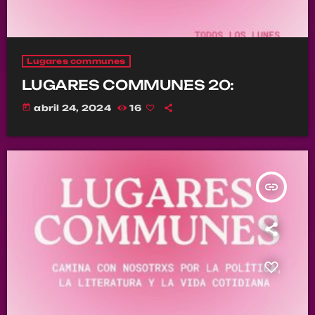
Lugares communes
LUGARES COMMUNES 20:
today
abril 24, 2024
16
insert_link