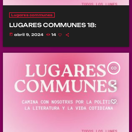
Lugares communes
LUGARES COMMUNES 18:
today
abril 9, 2024
14
insert_link