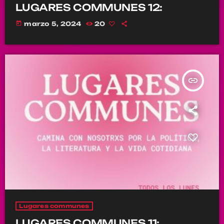
LUGARES COMMUNES 12:
today
marzo 5, 2024
20
insert_link
Lugares communes
LUGARES COMMUNES 11: