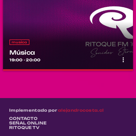
musica
Música
more_vert
19:00 - 20:00
Música
close
Por el equipo Ritoque FM
Música
Implementado por
alejandrocosta.cl
CONTACTO
SEÑAL ONLINE
RITOQUE TV