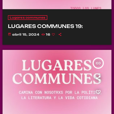
Lugares communes
LUGARES COMMUNES 19:
today
abril 15, 2024
16
insert_link