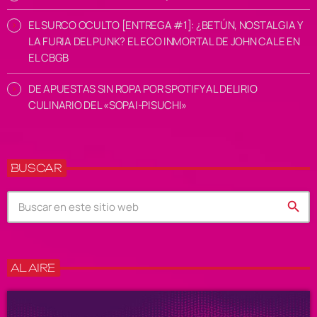
EL SURCO OCULTO [ENTREGA #1]: ¿BETÚN, NOSTALGIA Y
LA FURIA DEL PUNK? EL ECO INMORTAL DE JOHN CALE EN
EL CBGB
DE APUESTAS SIN ROPA POR SPOTIFY AL DELIRIO
CULINARIO DEL «SOPAI-PISUCHI»
BUSCAR
search
AL AIRE