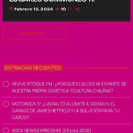
today
febrero 12, 2024
10
SIGUIENTE
navigate_next
ENTRADAS RECIENTES
REVIVE RITOQUE FM : ¿POR QUÉ EL BLUES YA ES PARTE DE
NUESTRA PROPIA GENÉTICA Y CULTURA CHILENA?
MOTOROCK 17: ¿UN SALTO AL LÍMITE A 120 KM/H, EL
GARAGE DE JAMES HETFIELD Y LA SOLUCIÓN PARA TU
CASCO?
ROCK NEWS EXPRESS 85 (29 julio 2026)