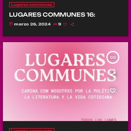
Lugares communes
LUGARES COMMUNES 16:
today
marzo 26, 2024
9
insert_link
Lugares communes