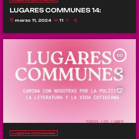
LUGARES COMMUNES 14:
today
marzo 11, 2024
11
insert_link
Lugares communes