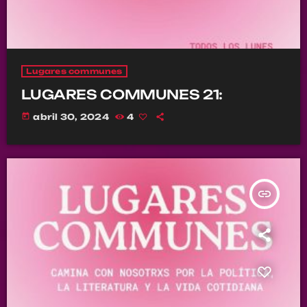
Lugares communes
LUGARES COMMUNES 21:
today
abril 30, 2024
4
insert_link