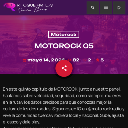
play_arrow
search
menu
Motorock
MOTOROCK 05
mayo 14, 2026
82
2
5
today
share
email
2
En este quinto capítulo de MOTOROCK, junto a nuestro panel,
hablamos sobre velocidad, seguridad, como siempre, mujeres
en la ruta y los datos precisos para que conozcas mejor la
cultura de las dos ruedas. Síguenos en IG en @moto.rock.radio y
vive la comunidad tuerca y rockera local y nacional. Sube, ajusta
el casco y dale play.