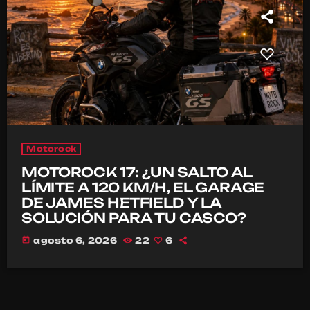
Motorock
MOTOROCK 17: ¿UN SALTO AL
LÍMITE A 120 KM/H, EL GARAGE
DE JAMES HETFIELD Y LA
SOLUCIÓN PARA TU CASCO?
today
agosto 6, 2026
22
6