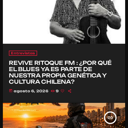
Entrevistas
REVIVE RITOQUE FM : ¿POR QUÉ
EL BLUES YA ES PARTE DE
NUESTRA PROPIA GENÉTICA Y
CULTURA CHILENA?
today
agosto 6, 2026
9
insert_link