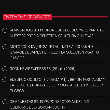
ENTRADAS RECIENTES
REVIVE RITOQUE FM : ¿POR QUÉ EL BLUES YA ES PARTE DE
NUESTRA PROPIA GENÉTICA Y CULTURA CHILENA?
MOTOROCK 17: ¿UN SALTO AL LÍMITE A 120 KM/H, EL
GARAGE DE JAMES HETFIELD Y LA SOLUCIÓN PARA TU
CASCO?
ROCK NEWS EXPRESS 85 (29 julio 2026)
EL SURCO OCULTO [ENTREGA #1]: ¿BETÚN, NOSTALGIA Y
LA FURIA DEL PUNK? EL ECO INMORTAL DE JOHN CALE EN
EL CBGB
DE APUESTAS SIN ROPA POR SPOTIFY AL DELIRIO
CULINARIO DEL «SOPAI-PISUCHI»