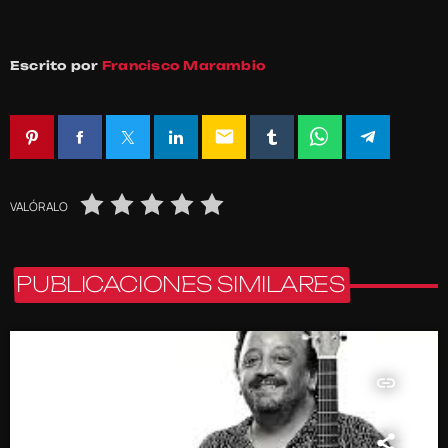
Escrito por
Francisco Marambio
email
VALÓRALO
PUBLICACIONES SIMILARES
insert_link