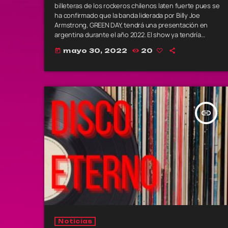
billeteras de los rockeros chilenos laten fuerte pues se
ha confirmado que la banda liderada por Billy Joe
Armstrong, GREEN DAY, tendrá una presentación en
argentina durante el año 2022. El show ya tendría
recinto y seria el estadio de Vélez Sarsfield y la fecha
mayo 30, 2022
20
today
para su presentación el próximo 11 de septiembre. Lo
más novedoso […]
insert_link
Noticias