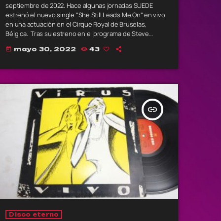
septiembre de 2022. Hace algunas jornadas SUEDE
estrenó el nuevo single "She Still Leads Me On" en vivo
en una actuación en el Cirque Royal de Bruselas,
Bélgica. Tras su estreno en el programa de Steve
Lamacq en la BBC 6Music, el nuevo single ya se
mayo 30, 2022
43
today
encuentra disponible. Cuando SUEDE empezó a trabajar
en las canciones que se convertirían en […]
insert_link
Disco eterno