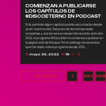
COMIENZAN A PUBLICARSE
LOS CAPÍTULOS DE
#DISCOETERNO EN PODCAST
Si te perdiste algún capitulo podrás escucharlos desde
ya en nuestra web. Después de dos temporadas
completas y una tercera en desarrollo durante este año
2022, el programa #DiscoEterno comienza a publicar en
la página web de Ritoque FM el catálogo de episodios
que han dado vida al programa desde 2019.
#DiscoEterno nació a mediados del año 2019, debiendo
mayo 25, 2022
18
today
hacer una pausa forzosa durante el año 2020, tiempo
en que su conductor Francisco Marambio “Marambito”
debió asumir otras responsabilidades en […]
…
navigate_before
ANTERIOR
1
267
268