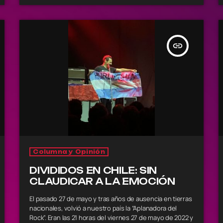
Latinoamérica, ha obtenido un nuevo reconocimiento
[…]
insert_link
Columna y Opinión
DIVIDIDOS EN CHILE: SIN
CLAUDICAR A LA EMOCIÓN
El pasado 27 de mayo y tras años de ausencia en tierras
nacionales, volvió a nuestro país la “Aplanadora del
Rock”. Eran las 21 horas del viernes 27 de mayo de 2022 y