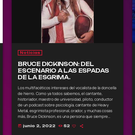
Noticias
BRUCE DICKINSON: DEL
ESCENARIO A LAS ESPADAS
DE LA ESGRIMA.
Los multifacéticos intereses del vocalista de la doncella
de hierro. Como ya todos sabemos, el cantante,
historiador, maestro de universidad, piloto, conductor
de un podcast sobre psicología, cantante de Heavy
Metal, esgrimista profesional, orador, y muchas cosas
más, Bruce Dickinson, es una persona que siempre
tiene tiempo para todo El cantante, pese a que se
junio 2, 2022
52
today
encuentra en estos momentos de gira con Iron Maiden
por el mundo entero y con una pronta llegada a