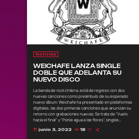
Noticias
WEICHAFE LANZA SINGLE
DOBLE QUE ADELANTA SU
NUEVO DISCO
La banda de rock chilena, está de regreso con dos
nuevas canciones como preámbulo de su esperado
nuevo álbum. Weichafe ha presentado en plataformas
digitales, las dos primeras canciones que anuncian su
retorno con grabaciones nuevas. Se trata de “Vuelo
hacia el final” y “Ponle agua a las flores”, singles
estrenos, por partida doble que anuncia también una
junio 3, 2022
18
today
nueva era para la banda. Realizadas en pandemia, estás
dos creaciones fueron registradas con integrantes