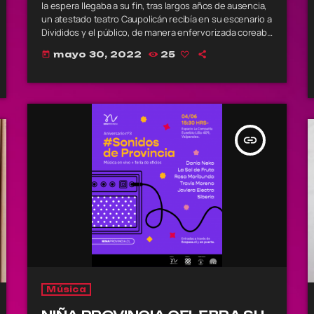
la espera llegaba a su fin, tras largos años de ausencia,
un atestado teatro Caupolicán recibía en su escenario a
Divididos y el público, de manera enfervorizada coreaba
cada una de sus canciones, ellas eran el vehículo que
mayo 30, 2022
25
today
transportaba las emociones en todas direcciones en un
espacio […]
insert_link
Música