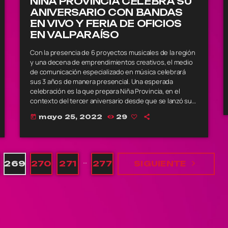
NIÑA PROVINCIA CELEBRA SU
ANIVERSARIO CON BANDAS
EN VIVO Y FERIA DE OFICIOS
EN VALPARAÍSO
Con la presencia de 6 proyectos musicales de la región
y una decena de emprendimientos creativos, el medio
de comunicación especializado en música celebrará
sus 3 años de manera presencial. Una esperada
celebración es la que prepara Niña Provincia, en el
contexto del tercer aniversario desde que se lanzó su
página web. De esta manera, el sábado 4 de junio,
mayo 25, 2022
29
today
desde el Espacio La Compañía de Valparaíso, el medio
de comunicación especializado en música realizará su
primera tocata, la que […]
…
navigate_next
269
270
271
277
SIGUIENTE