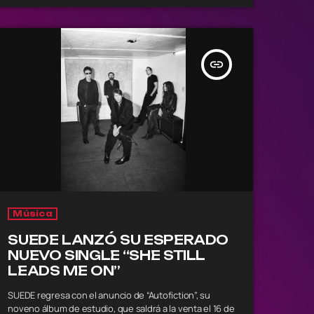
insert_link
Música
SUEDE LANZÓ SU ESPERADO
NUEVO SINGLE “SHE STILL
LEADS ME ON”
SUEDE regresa con el anuncio de “Autofiction”, su
noveno álbum de estudio, que saldrá a la venta el 16 de