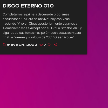
DISCO ETERNO 010
Completamos la primera decena de programas
escuchando “La Hora de un vivo”, hoy con Virus
haciendo “Vivo en Obras”, posteriormente viajamos a
Alemania y oímos a Accept con su LP “Balls to the Wall” y
algunos de sus temas más polémicos y sexuales y para
finalizar Weezer y su álbum de 2001 ”Green Album”.
mayo 24, 2022
7
today