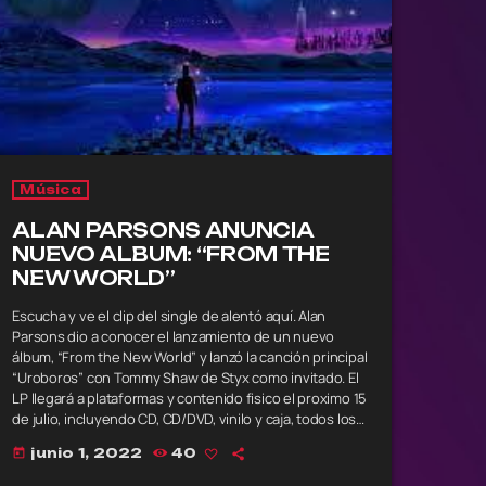
Música
ALAN PARSONS ANUNCIA
NUEVO ALBUM: “FROM THE
NEW WORLD”
Escucha y ve el clip del single de alentó aquí. Alan
Parsons dio a conocer el lanzamiento de un nuevo
álbum, “From the New World” y lanzó la canción principal
“Uroboros” con Tommy Shaw de Styx como invitado. El
LP llegará a plataformas y contenido fisico el proximo 15
de julio, incluyendo CD, CD/DVD, vinilo y caja, todos los
cuales están disponibles para reservar desde ahora
junio 1, 2022
40
today
“From The New World continúa con el sonido clásico
por el que Parsons se […]