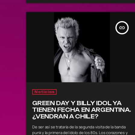
desde México, y con Ángelo Pierattini enviando sus
grabaciones desde Chile para […]
insert_link
Noticias
GREEN DAY Y BILLY IDOL YA
TIENEN FECHA EN ARGENTINA.
¿VENDRAN A CHILE?
De ser así se trataría de la segunda visita de la banda
punk y la primera del ídolo de los 80s. Los corazones y