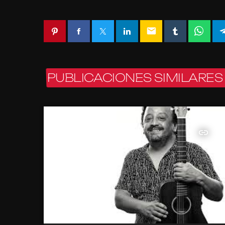
email
PUBLICACIONES SIMILARES
insert_link