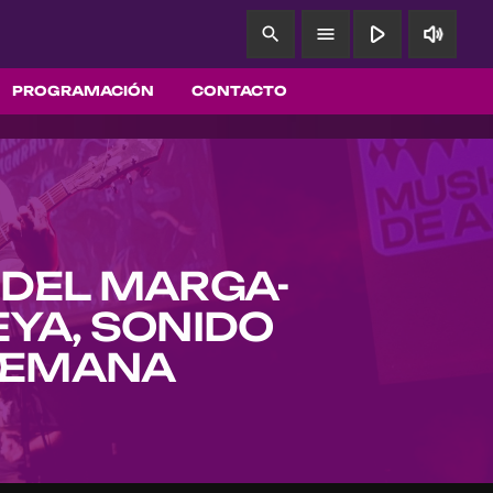
play_arrow
volume_up
search
menu
PROGRAMACIÓN
CONTACTO
 DEL MARGA-
YA, SONIDO
ALEMANA