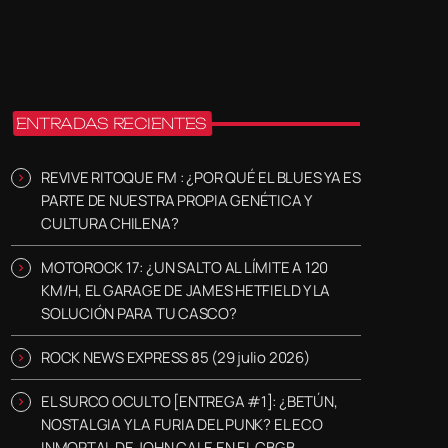
ENTRADAS RECIENTES
REVIVE RITOQUE FM : ¿POR QUÉ EL BLUES YA ES
PARTE DE NUESTRA PROPIA GENÉTICA Y
CULTURA CHILENA?
MOTOROCK 17: ¿UN SALTO AL LÍMITE A 120
KM/H, EL GARAGE DE JAMES HETFIELD Y LA
SOLUCIÓN PARA TU CASCO?
ROCK NEWS EXPRESS 85 (29 julio 2026)
EL SURCO OCULTO [ENTREGA #1]: ¿BETÚN,
NOSTALGIA Y LA FURIA DEL PUNK? EL ECO
INMORTAL DE JOHN CALE EN EL CBGB