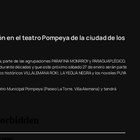
ión en el teatro Pompeya de la ciudad de los
da, parte de las agrupaciones PARAFINA MONRROY y PARAGUAPLÉGICO,
 durante décadas y que este próximo sábado 27 de enero serán parte
los históricos VILLALEMANA ROK!, LA YEGUA NEGRA y los noveles PUYA
Teatro Municipal Pompeya (Paseo La Torre, Villa Alemana) y tendrá