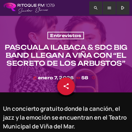
play_arrow
search
menu
Entrevistas
PASCUALA ILABACA & SDC BIG
BAND LLEGAN A VIÑA CON “EL
SECRETO DE LOS ARBUSTOS”
enero 7, 2026
58
today
share
email
Un concierto gratuito donde la canción, el
jazz y la emoción se encuentran en el Teatro
Municipal de Viña del Mar.