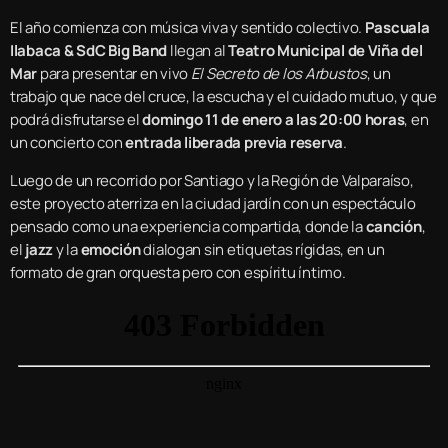
El año comienza con música viva y sentido colectivo.
Pascuala
Ilabaca & SdC Big Band
llegan al
Teatro Municipal de Viña del
Mar
para presentar en vivo
El Secreto de los Arbustos
, un
trabajo que nace del cruce, la escucha y el cuidado mutuo, y que
podrá disfrutarse el
domingo 11 de enero a las 20:00 horas
, en
un concierto con
entrada liberada previa reserva
.
Luego de un recorrido por Santiago y la Región de Valparaíso,
este proyecto aterriza en la ciudad jardín con un espectáculo
pensado como una experiencia compartida, donde la
canción
,
el
jazz
y la
emoción
dialogan sin etiquetas rígidas, en un
formato de gran orquesta pero con espíritu íntimo.