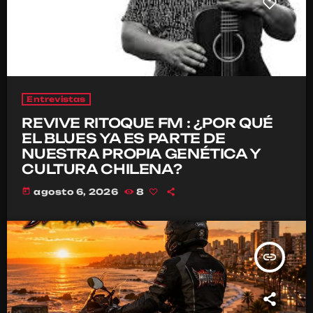
Entrevistas
REVIVE RITOQUE FM : ¿POR QUÉ
EL BLUES YA ES PARTE DE
NUESTRA PROPIA GENÉTICA Y
CULTURA CHILENA?
today
agosto 6, 2026
8
insert_link