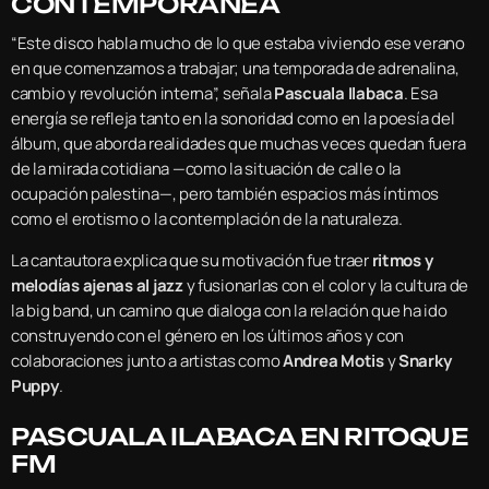
CONTEMPORÁNEA
“Este disco habla mucho de lo que estaba viviendo ese verano
en que comenzamos a trabajar; una temporada de adrenalina,
cambio y revolución interna”, señala
Pascuala Ilabaca
. Esa
energía se refleja tanto en la sonoridad como en la poesía del
álbum, que aborda realidades que muchas veces quedan fuera
de la mirada cotidiana —como la situación de calle o la
ocupación palestina—, pero también espacios más íntimos
como el erotismo o la contemplación de la naturaleza.
La cantautora explica que su motivación fue traer
ritmos y
melodías ajenas al jazz
y fusionarlas con el color y la cultura de
la big band, un camino que dialoga con la relación que ha ido
construyendo con el género en los últimos años y con
colaboraciones junto a artistas como
Andrea Motis
y
Snarky
Puppy
.
PASCUALA ILABACA EN RITOQUE
FM