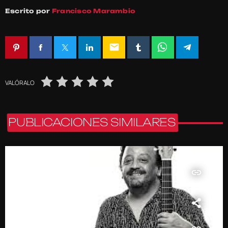
Escrito por
Francisco Marambio
email
VALÓRALO
PUBLICACIONES SIMILARES
insert_link