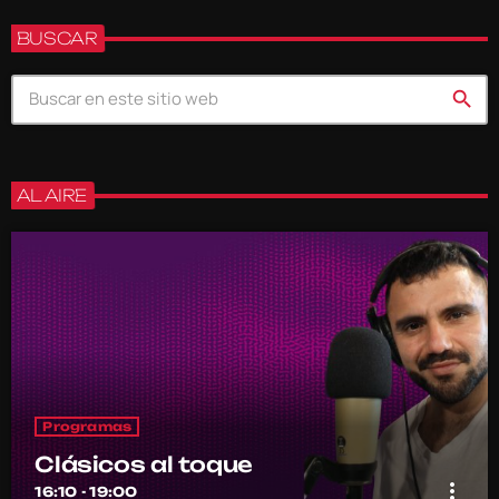
BUSCAR
search
AL AIRE
Programas
Clásicos al toque
more_vert
16:10 - 19:00