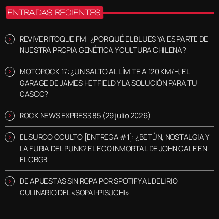
ENTRADAS RECIENTES
REVIVE RITOQUE FM : ¿POR QUÉ EL BLUES YA ES PARTE DE
NUESTRA PROPIA GENÉTICA Y CULTURA CHILENA?
MOTOROCK 17: ¿UN SALTO AL LÍMITE A 120 KM/H, EL
GARAGE DE JAMES HETFIELD Y LA SOLUCIÓN PARA TU
CASCO?
ROCK NEWS EXPRESS 85 (29 julio 2026)
EL SURCO OCULTO [ENTREGA #1]: ¿BETÚN, NOSTALGIA Y
LA FURIA DEL PUNK? EL ECO INMORTAL DE JOHN CALE EN
EL CBGB
DE APUESTAS SIN ROPA POR SPOTIFY AL DELIRIO
CULINARIO DEL «SOPAI-PISUCHI»