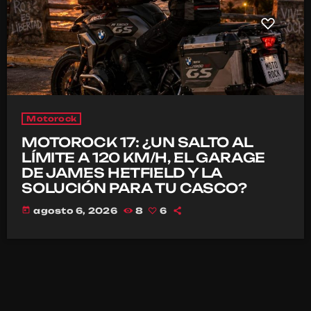
Motorock
MOTOROCK 17: ¿UN SALTO AL
LÍMITE A 120 KM/H, EL GARAGE
DE JAMES HETFIELD Y LA
SOLUCIÓN PARA TU CASCO?
today
agosto 6, 2026
8
6