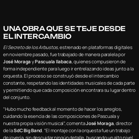
UNA OBRA QUE SE TEJE DESDE
EL INTERCAMBIO
El Secreto de los Arbustos
, estrenado en plataformas digitales
en noviembre pasado, fue trabajado de manera paralela por
José Moraga
y
Pascuala Ilabaca
, quienes compusieron de
forma independiente para luego ir entrelazando ideas junto a la
orquesta. El proceso se construyó desde el intercambio
constante, respetando las identidades musicales de cada parte
y permitiendo que cada composición encontrara su lugar dentro
del conjunto.
“Hubo mucho feedback al momento de hacer los arreglos,
cuidando la esencia de las composiciones de Pascuala y
nuestra propia visión musical”, comenta
José Moraga
, director
de la
SdC Big Band
. “El montaje con la orquesta fue un trabajo
de joyería, sin descuidar ningún detalle, buscando un alto nivel