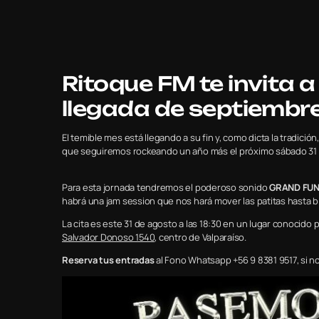
Ritoque FM te invita a 
llegada de septiembr
El temible mes está llegando a su fin y, como dicta la tradició
que seguiremos rockeando un año más el próximo sábado 31 d
Para esta jornada tendremos el poderoso sonido
GRAND FUN
habrá una jam session que nos hará mover las patitas hasta 
La cita es este 31 de agosto a las 18:30 en un lugar conocido 
Salvador Donoso 1540
, centro de Valparaíso.
Reserva tus entradas
al Fono Whatsapp +56 9 8381 9517, si no