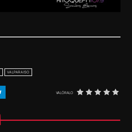
K
VALPARAISO
VALÓRALO