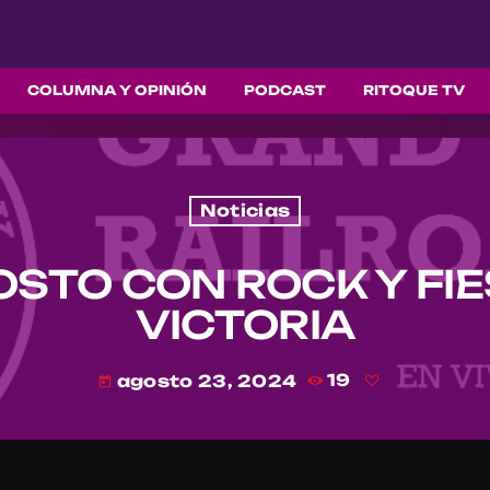
COLUMNA Y OPINIÓN
PODCAST
RITOQUE TV
Noticias
STO CON ROCK Y FIES
VICTORIA
agosto 23, 2024
19
today