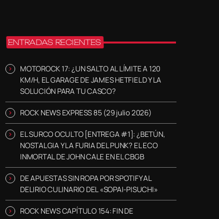
ENTRADAS RECIENTES
MOTOROCK 17: ¿UN SALTO AL LÍMITE A 120
KM/H, EL GARAGE DE JAMES HETFIELD Y LA
SOLUCIÓN PARA TU CASCO?
ROCK NEWS EXPRESS 85 (29 julio 2026)
EL SURCO OCULTO [ENTREGA #1]: ¿BETÚN,
NOSTALGIA Y LA FURIA DEL PUNK? EL ECO
INMORTAL DE JOHN CALE EN EL CBGB
DE APUESTAS SIN ROPA POR SPOTIFY AL
DELIRIO CULINARIO DEL «SOPAI-PISUCHI»
ROCK NEWS CAPÍTULO 154: FIN DE