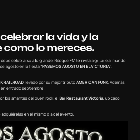
celebrar la vida y la
e como lo mereces.
n, debe celebrarse a lo grande. Ritoque FM te invita a gritarle al mundo
e agosto en la fiesta
“PASEMOS AGOSTO EN EL VICTORIA”
.
K RAILROAD
llevado por su mejor tributo
AMERICAN FUNK
. Además,
bien entrado septiembre.
por los amantes del buen rock: el
Bar Restaurant Victoria
, ubicado
 adquiérelas en el mismo día del evento.