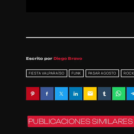
Escrito por
Diego Bravo
FIESTA VALPARAÍSO
FUNK
PASAR AGOSTO
ROC
email
PUBLICACIONES SIMILARES