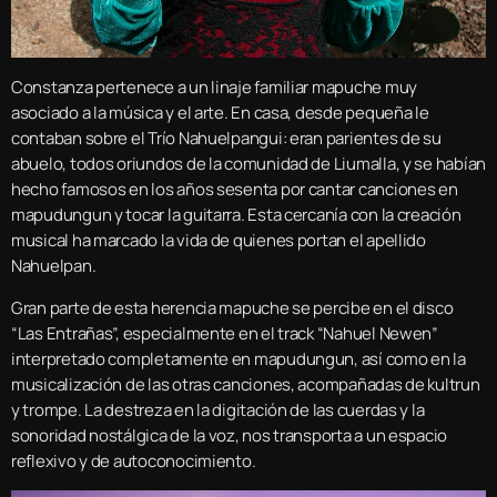
Constanza pertenece a un linaje familiar mapuche muy
asociado a la música y el arte. En casa, desde pequeña le
contaban sobre el Trío Nahuelpangui: eran parientes de su
abuelo, todos oriundos de la comunidad de Liumalla, y se habían
hecho famosos en los años sesenta por cantar canciones en
mapudungun y tocar la guitarra. Esta cercanía con la creación
musical ha marcado la vida de quienes portan el apellido
Nahuelpan.
Gran parte de esta herencia mapuche se percibe en el disco
“Las Entrañas”, especialmente en el track “Nahuel Newen”
interpretado completamente en mapudungun, así como en la
musicalización de las otras canciones, acompañadas de kultrun
y trompe. La destreza en la digitación de las cuerdas y la
sonoridad nostálgica de la voz, nos transporta a un espacio
reflexivo y de autoconocimiento.