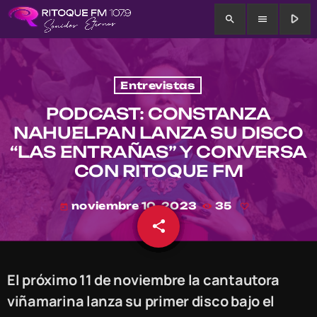
play_arrow
search
menu
Entrevistas
PODCAST: CONSTANZA
NAHUELPAN LANZA SU DISCO
“LAS ENTRAÑAS” Y CONVERSA
CON RITOQUE FM
noviembre 10, 2023
35
today
share
email
El próximo 11 de noviembre la cantautora
viñamarina lanza su primer disco bajo el