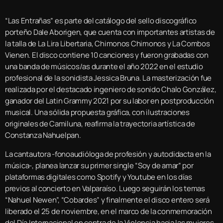
“Las Entrañas” es parte del catálogo del sello discográfico
porteño Dale Aborigen, que cuenta con importantes artistas de
la talla de La Lira Libertaria, Chimonos Chimonos y La Combos
Vienen. El disco contiene 10 canciones y fueron grabadas con
una banda de músicos/as durante el año 2022 en el estudio
profesional de la sonidista Jessica Bruna. La masterización fue
realizada por el destacado ingeniero de sonido Chalo González,
ganador del Latin Grammy 2021 por su labor en postproducción
musical. Una sólida propuesta gráfica, con ilustraciones
originales de Camiluna, reafirma la trayectoria artística de
Constanza Nahuelpan.
La cantautora -fonoaudióloga de profesión y autodidacta en la
música-, planea lanzar su primer single “Soy de amar” por
plataformas digitales como Spotify y Youtube en los días
previos al concierto en Valparaíso. Luego seguirán los temas
“Nahuel Newen”, “Cobardes” y finalmente el disco entero será
liberado el 25 de noviembre, en el marco de la conmemoración
del Día Internacional en contra de la Violencia hacia las mujeres.