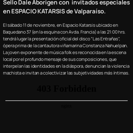
Sello Dale Aborigen con invitados especiales
en ESPACIO KATARSIS de Valparaíso.
El sábado 11 de noviembre, en Espacio Katarsis ubicado en
Baquedano 37 (en la esquina con Avda. Francia) a las 21:00 hrs.
tendrá lugar la presentación oficial del disco “Las Entrañas”,
ópera prima de la cantautora viñamarina Constanza Nahuelpan.
La joven exponente de música folk es reconocida en la escena
local por el profundo mensaje de sus composiciones, que
interpelan las identidades en la diáspora, denuncian la violencia
machista e invitan a colectivizar las subjetividades más íntimas.