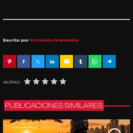
Escrito por
Francisco Marambio
email
VALÓRALO
PUBLICACIONES SIMILARES