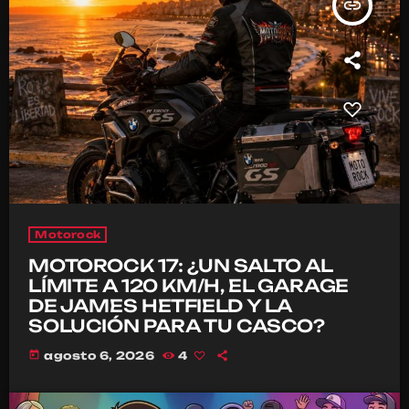
insert_link
Motorock
MOTOROCK 17: ¿UN SALTO AL
LÍMITE A 120 KM/H, EL GARAGE
DE JAMES HETFIELD Y LA
SOLUCIÓN PARA TU CASCO?
today
agosto 6, 2026
4