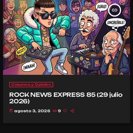
insert_link
Columna y Opinión
ROCK NEWS EXPRESS 85 (29 julio
2026)
today
agosto 3, 2026
9