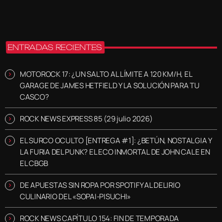
ENTRADAS RECIENTES
MOTOROCK 17: ¿UN SALTO AL LÍMITE A 120 KM/H, EL
GARAGE DE JAMES HETFIELD Y LA SOLUCIÓN PARA TU
CASCO?
ROCK NEWS EXPRESS 85 (29 julio 2026)
EL SURCO OCULTO [ENTREGA #1]: ¿BETÚN, NOSTALGIA Y
LA FURIA DEL PUNK? EL ECO INMORTAL DE JOHN CALE EN
EL CBGB
DE APUESTAS SIN ROPA POR SPOTIFY AL DELIRIO
CULINARIO DEL «SOPAI-PISUCHI»
ROCK NEWS CAPÍTULO 154: FIN DE TEMPORADA