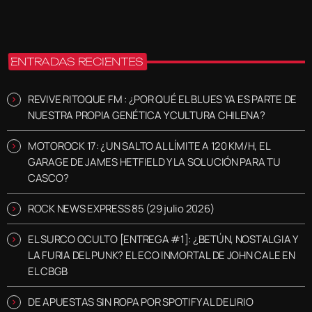
ENTRADAS RECIENTES
REVIVE RITOQUE FM : ¿POR QUÉ EL BLUES YA ES PARTE DE
NUESTRA PROPIA GENÉTICA Y CULTURA CHILENA?
MOTOROCK 17: ¿UN SALTO AL LÍMITE A 120 KM/H, EL
GARAGE DE JAMES HETFIELD Y LA SOLUCIÓN PARA TU
CASCO?
ROCK NEWS EXPRESS 85 (29 julio 2026)
EL SURCO OCULTO [ENTREGA #1]: ¿BETÚN, NOSTALGIA Y
LA FURIA DEL PUNK? EL ECO INMORTAL DE JOHN CALE EN
EL CBGB
DE APUESTAS SIN ROPA POR SPOTIFY AL DELIRIO