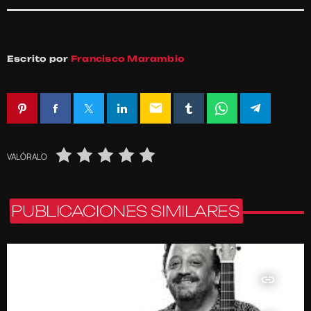
Escrito por
Francisco Marambio
email
VALÓRALO
PUBLICACIONES SIMILARES
insert_link