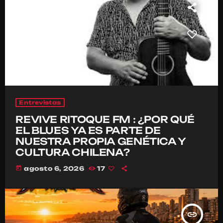
Entrevistas
REVIVE RITOQUE FM : ¿POR QUÉ
EL BLUES YA ES PARTE DE
NUESTRA PROPIA GENÉTICA Y
CULTURA CHILENA?
today
agosto 6, 2026
17
insert_link