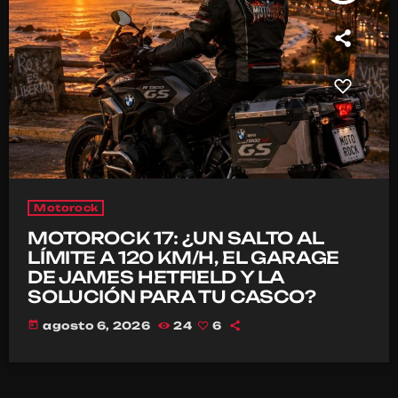
Motorock
MOTOROCK 17: ¿UN SALTO AL
LÍMITE A 120 KM/H, EL GARAGE
DE JAMES HETFIELD Y LA
SOLUCIÓN PARA TU CASCO?
today
agosto 6, 2026
24
6