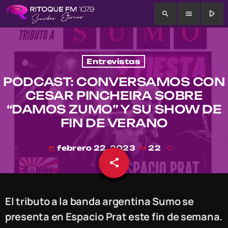
play_arrow
search
menu
Entrevistas
PODCAST: CONVERSAMOS CON
CESAR PINCHEIRA SOBRE
“DAMOS ZUMO” Y SU SHOW DE
FIN DE VERANO
febrero 22, 2023
22
today
share
email
El tributo a la banda argentina Sumo se
presenta en Espacio Prat este fin de semana.