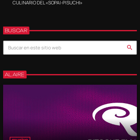
CULINARIO DEL «SOPAI-PISUCHI»
BUSCAR
search
AL AIRE
musica