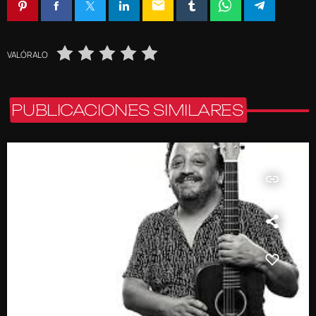
email
VALÓRALO
PUBLICACIONES SIMILARES
insert_link