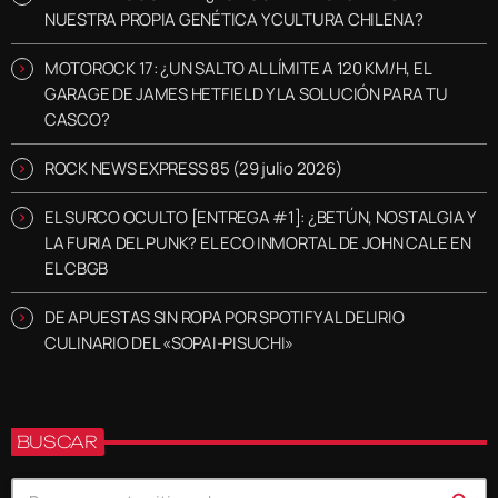
NUESTRA PROPIA GENÉTICA Y CULTURA CHILENA?
MOTOROCK 17: ¿UN SALTO AL LÍMITE A 120 KM/H, EL
GARAGE DE JAMES HETFIELD Y LA SOLUCIÓN PARA TU
CASCO?
ROCK NEWS EXPRESS 85 (29 julio 2026)
EL SURCO OCULTO [ENTREGA #1]: ¿BETÚN, NOSTALGIA Y
LA FURIA DEL PUNK? EL ECO INMORTAL DE JOHN CALE EN
EL CBGB
DE APUESTAS SIN ROPA POR SPOTIFY AL DELIRIO
CULINARIO DEL «SOPAI-PISUCHI»
BUSCAR