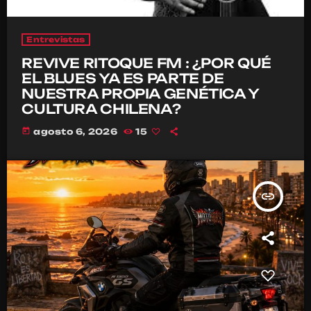
Entrevistas
REVIVE RITOQUE FM : ¿POR QUÉ
EL BLUES YA ES PARTE DE
NUESTRA PROPIA GENÉTICA Y
CULTURA CHILENA?
today
agosto 6, 2026
15
insert_link