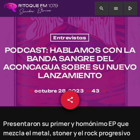
play_arrow
search
menu
Entrevistas
PODCAST: HABLAMOS CON LA
BANDA SANGRE DEL
ACONCAGUA SOBRE SU NUEVO
LANZAMIENTO
octubre 28, 2023
43
today
share
email
Presentaron su primer y homónimo EP que
mezcla el metal, stoner y el rock progresivo