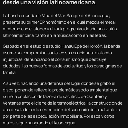
desde una visión latinoamericana
.
La banda oriunda de Viña del Mar, Sangre del Aconcagua,
presenta su primer EP homónimo en el cual mezcla el metal
moderno con el stoner y el rock progresivo desde una visión
latinoamericana, tanto en la música como en las letras.
Grabado en el estudio estudio Hanau Epe de Horcón, la banda
asume un compromiso social en sus canciones relatando
injusticias, denunciando el consumismo que destruye
ciudades, las nuevas formas de esclavitud y los paradigmas de
familia.
A su vez, haciendo una defensa del lugar donde se grabó el
disco, ponen de relieve la problemática socio ambiental que
sufre la población de la zona de sacrificio de Quintero y
Ventanas ante el cierre de la termoeléctrica, la construcción de
una desaladora y la destrucción del santuario de la naturaleza
por parte de las especulación inmobiliaria. Por esos y otros
males, sigue sangrando el Aconcagua.