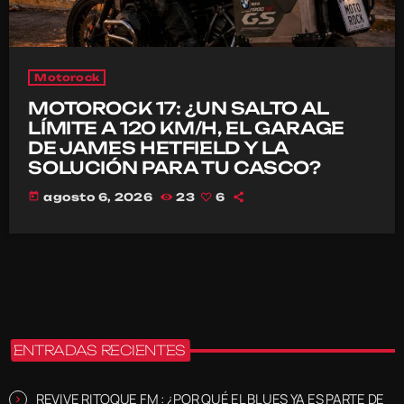
Motorock
MOTOROCK 17: ¿UN SALTO AL
LÍMITE A 120 KM/H, EL GARAGE
DE JAMES HETFIELD Y LA
SOLUCIÓN PARA TU CASCO?
today
agosto 6, 2026
23
6
ENTRADAS RECIENTES
REVIVE RITOQUE FM : ¿POR QUÉ EL BLUES YA ES PARTE DE