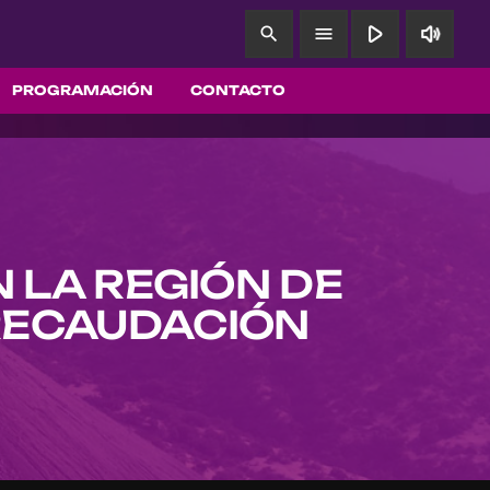
play_arrow
volume_up
search
menu
PROGRAMACIÓN
CONTACTO
 LA REGIÓN DE
RECAUDACIÓN