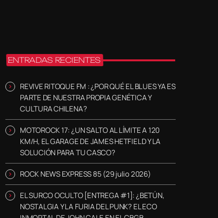
ENTRADAS RECIENTES
REVIVE RITOQUE FM : ¿POR QUÉ EL BLUES YA ES
PARTE DE NUESTRA PROPIA GENÉTICA Y
CULTURA CHILENA?
MOTOROCK 17: ¿UN SALTO AL LÍMITE A 120
KM/H, EL GARAGE DE JAMES HETFIELD Y LA
SOLUCIÓN PARA TU CASCO?
ROCK NEWS EXPRESS 85 (29 julio 2026)
EL SURCO OCULTO [ENTREGA #1]: ¿BETÚN,
NOSTALGIA Y LA FURIA DEL PUNK? EL ECO
INMORTAL DE JOHN CALE EN EL CBGB