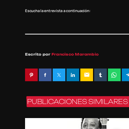
Escucha la entrevista a continuación:
Escrito por
Francisco Marambio
email
PUBLICACIONES SIMILARES