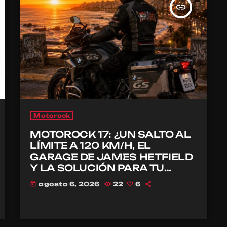
insert_link
Motorock
MOTOROCK 17: ¿UN SALTO AL
LÍMITE A 120 KM/H, EL
GARAGE DE JAMES HETFIELD
Y LA SOLUCIÓN PARA TU
CASCO?
agosto 6, 2026
22
6
today