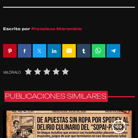
Escrito por
Francisco Marambio
email
VALÓRALO
PUBLICACIONES SIMILARES
insert_link