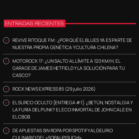
ENTRADAS RECIENTES
REVIVE RITOQUE FM : ¿POR QUÉ EL BLUES YA ES PARTE DE
NUESTRA PROPIA GENÉTICA Y CULTURA CHILENA?
MOTOROCK 17: ¿UN SALTO AL LÍMITE A 120 KM/H, EL
GARAGE DE JAMES HETFIELD Y LA SOLUCIÓN PARA TU
CASCO?
ROCK NEWS EXPRESS 85 (29 julio 2026)
EL SURCO OCULTO [ENTREGA #1]: ¿BETÚN, NOSTALGIA Y
LA FURIA DEL PUNK? EL ECO INMORTAL DE JOHN CALE EN
EL CBGB
DE APUESTAS SIN ROPA POR SPOTIFY AL DELIRIO
CULINARIO DEL «SOPAI-PISUCHI»