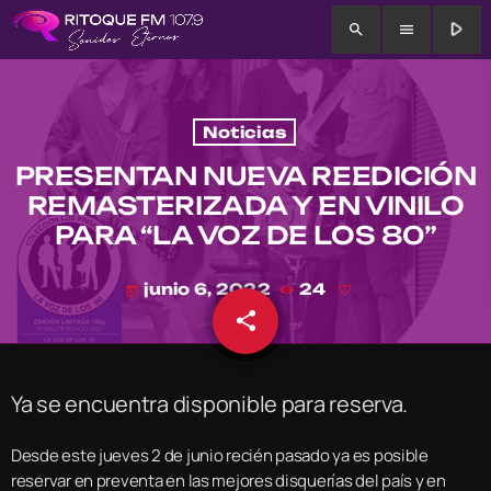
play_arrow
search
menu
Noticias
PRESENTAN NUEVA REEDICIÓN
REMASTERIZADA Y EN VINILO
PARA “LA VOZ DE LOS 80”
junio 6, 2022
24
today
share
email
Ya se encuentra disponible para reserva.
Desde este jueves 2 de junio recién pasado ya es posible
reservar en preventa en las mejores disquerías del país y en