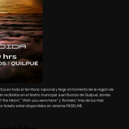
os en todo el territorio nacional y llegó el momento de la región de
n recibidos en el teatro municipal Juan Bustos de Quilpué, donde
 the Moon”, “Wish you were here” y “Animals”, tres de los más
Los tickets están disponibles en sistema PASSLINE.