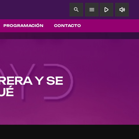
play_arrow
volume_up
search
menu
PROGRAMACIÓN
CONTACTO
RERA Y SE
UÉ