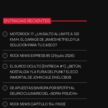
ENTRADAS RECIENTES
MOTOROCK 17: ¿UN SALTO AL LÍMITE A 120
KM/H, EL GARAGE DE JAMES HETFIELD Y LA
SOLUCIÓN PARA TU CASCO?
ROCK NEWS EXPRESS 85 (29 julio 2026)
EL SURCO OCULTO [ENTREGA #1]: ¿BETÚN,
NOSTALGIA Y LA FURIA DEL PUNK? EL ECO
INMORTAL DE JOHN CALE EN EL CBGB
DE APUESTAS SIN ROPA POR SPOTIFY AL
DELIRIO CULINARIO DEL «SOPAI-PISUCHI»
ROCK NEWS CAPÍTULO 154: FIN DE