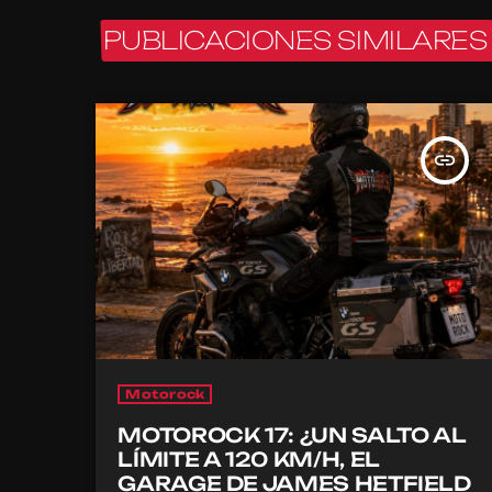
PUBLICACIONES SIMILARES
insert_link
Motorock
MOTOROCK 17: ¿UN SALTO AL
LÍMITE A 120 KM/H, EL
GARAGE DE JAMES HETFIELD