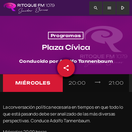
play_arrow
search
menu
Programas
Plaza Cívica
Conducido por Adolfo Tannenbaum
share
email
trending_flat
MIÉRCOLES
20:00
21:00
La conversación política necesaria en tiempos en que todo lo
que está pasando debe ser analizado de las más diversas
perspectivas. Conduce Adolfo Tannenbaum.
Miércoles 20:00 horas