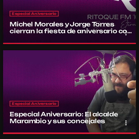
Especial Aniversario
Michel Morales y Jorge Torres
cierran la fiesta de aniversario con
more_vert
todo el equipo de RitoqueFM
Michel Morales y Jorge Torres
close
cierran la fiesta de aniversario con
todo el equipo de RitoqueFM
Conducido por Michel Morales y Jorge Torres
con todo el equipo de RitoqueFM
Celebramos con un especial este aniversario 21 de Ritoque FM
Especial Aniversario
Especial Aniversario: El alcalde
Marambio y sus concejales
more_vert