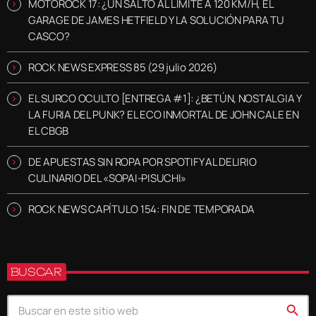
MOTOROCK 17: ¿UN SALTO AL LÍMITE A 120 KM/H, EL
GARAGE DE JAMES HETFIELD Y LA SOLUCIÓN PARA TU
CASCO?
ROCK NEWS EXPRESS 85 (29 julio 2026)
EL SURCO OCULTO [ENTREGA #1]: ¿BETÚN, NOSTALGIA Y
LA FURIA DEL PUNK? EL ECO INMORTAL DE JOHN CALE EN
EL CBGB
DE APUESTAS SIN ROPA POR SPOTIFY AL DELIRIO
CULINARIO DEL «SOPAI-PISUCHI»
ROCK NEWS CAPÍTULO 154: FIN DE TEMPORADA
BUSCAR
search