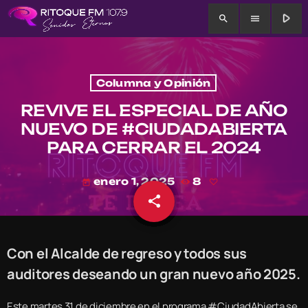
play_arrow
search
menu
Columna y Opinión
REVIVE EL ESPECIAL DE AÑO
NUEVO DE #CIUDADABIERTA
PARA CERRAR EL 2024
enero 1, 2025
8
today
share
email
Con el Alcalde de regreso y todos sus
auditores deseando un gran nuevo año 2025.
Este martes 31 de diciembre en el programa #CiudadAbierta se