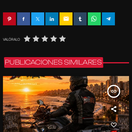
email
VALÓRALO
PUBLICACIONES SIMILARES
insert_link