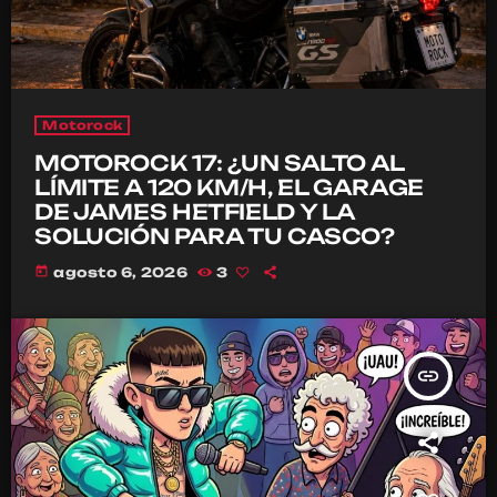
Motorock
MOTOROCK 17: ¿UN SALTO AL
LÍMITE A 120 KM/H, EL GARAGE
DE JAMES HETFIELD Y LA
SOLUCIÓN PARA TU CASCO?
today
agosto 6, 2026
3
insert_link