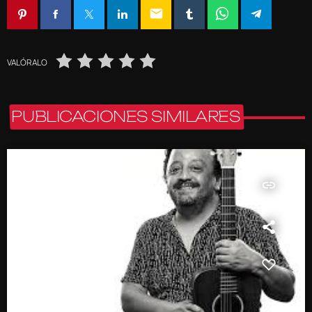
email
VALÓRALO
PUBLICACIONES SIMILARES
insert_link