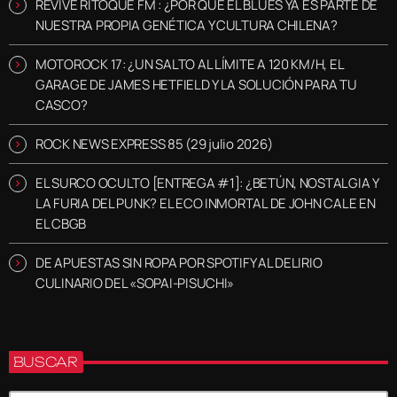
REVIVE RITOQUE FM : ¿POR QUÉ EL BLUES YA ES PARTE DE
NUESTRA PROPIA GENÉTICA Y CULTURA CHILENA?
MOTOROCK 17: ¿UN SALTO AL LÍMITE A 120 KM/H, EL
GARAGE DE JAMES HETFIELD Y LA SOLUCIÓN PARA TU
CASCO?
ROCK NEWS EXPRESS 85 (29 julio 2026)
EL SURCO OCULTO [ENTREGA #1]: ¿BETÚN, NOSTALGIA Y
LA FURIA DEL PUNK? EL ECO INMORTAL DE JOHN CALE EN
EL CBGB
DE APUESTAS SIN ROPA POR SPOTIFY AL DELIRIO
CULINARIO DEL «SOPAI-PISUCHI»
BUSCAR