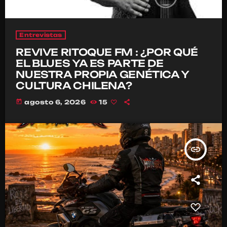
Entrevistas
REVIVE RITOQUE FM : ¿POR QUÉ
EL BLUES YA ES PARTE DE
NUESTRA PROPIA GENÉTICA Y
CULTURA CHILENA?
today
agosto 6, 2026
15
insert_link