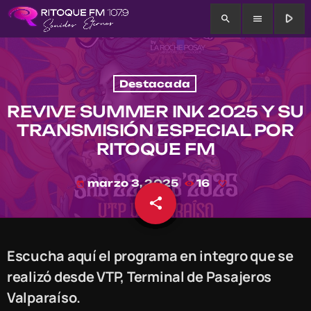
play_arrow
search
menu
Destacada
REVIVE SUMMER INK 2025 Y SU
TRANSMISIÓN ESPECIAL POR
RITOQUE FM
marzo 3, 2025
16
today
share
email
Escucha aquí el programa en integro que se
realizó desde VTP, Terminal de Pasajeros
Valparaíso.