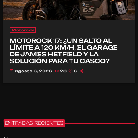
Motorock
MOTOROCK 17: ¿UN SALTO AL
LÍMITE A 120 KM/H, EL GARAGE
DE JAMES HETFIELD Y LA
SOLUCIÓN PARA TU CASCO?
today
agosto 6, 2026
23
6
ENTRADAS RECIENTES