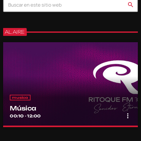
search
AL AIRE
musica
Música
more_vert
00:10 - 12:00
Música
close