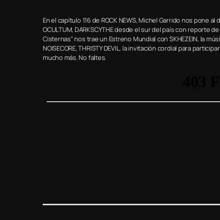
En el capítulo 116 de ROCK NEWS, Michel Garrido nos pone al dí
OCULTUM, DARKSCYTHE desde el sur del país con reporte de es
Cisternas” nos trae un Estreno Mundial con SKHEZEIN, la m
NOISECORE, THRISTY DEVIL, la invitación cordial para particip
mucho más. No faltes.