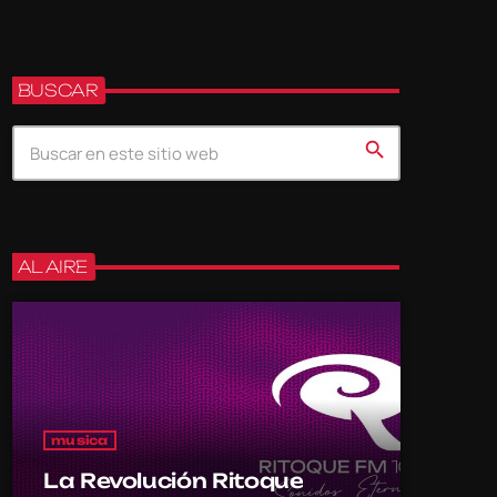
BUSCAR
search
AL AIRE
musica
La Revolución Ritoque