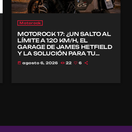
Motorock
MOTOROCK 17: ¿UN SALTO AL
LÍMITE A 120 KM/H, EL
GARAGE DE JAMES HETFIELD
Y LA SOLUCIÓN PARA TU
CASCO?
agosto 6, 2026
22
6
today