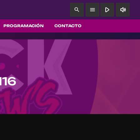
play_arrow
volume_up
search
menu
PROGRAMACIÓN
CONTACTO
116