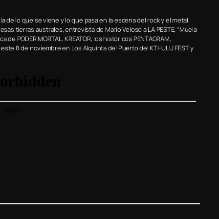
a de lo que se viene y lo que pasa en la escena del rock y el metal.
as tierras australes, entrevista de Mario Veloso a LA PESTE, “Muela
úsica de PODER MORTAL, KREATOR, los históricos PENTAGRAM,
ar este 8 de noviembre en Los Alquinta del Puerto del KTHULU FEST y