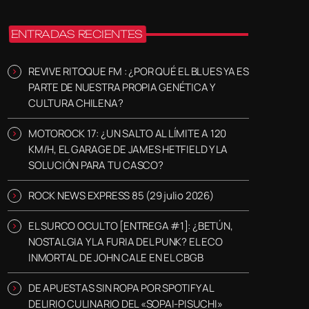
ENTRADAS RECIENTES
REVIVE RITOQUE FM : ¿POR QUÉ EL BLUES YA ES
PARTE DE NUESTRA PROPIA GENÉTICA Y
CULTURA CHILENA?
MOTOROCK 17: ¿UN SALTO AL LÍMITE A 120
KM/H, EL GARAGE DE JAMES HETFIELD Y LA
SOLUCIÓN PARA TU CASCO?
ROCK NEWS EXPRESS 85 (29 julio 2026)
EL SURCO OCULTO [ENTREGA #1]: ¿BETÚN,
NOSTALGIA Y LA FURIA DEL PUNK? EL ECO
INMORTAL DE JOHN CALE EN EL CBGB
DE APUESTAS SIN ROPA POR SPOTIFY AL
DELIRIO CULINARIO DEL «SOPAI-PISUCHI»