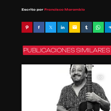
Escrito por
Francisco Marambio
email
PUBLICACIONES SIMILARES
insert_link