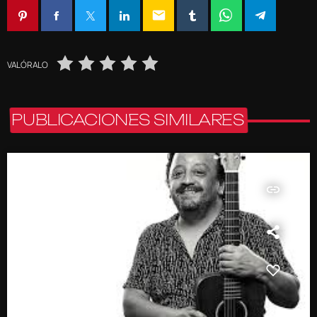
email
VALÓRALO
PUBLICACIONES SIMILARES
insert_link