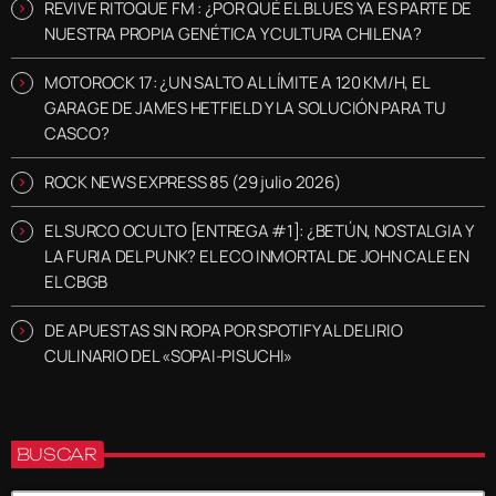
REVIVE RITOQUE FM : ¿POR QUÉ EL BLUES YA ES PARTE DE
NUESTRA PROPIA GENÉTICA Y CULTURA CHILENA?
MOTOROCK 17: ¿UN SALTO AL LÍMITE A 120 KM/H, EL
GARAGE DE JAMES HETFIELD Y LA SOLUCIÓN PARA TU
CASCO?
ROCK NEWS EXPRESS 85 (29 julio 2026)
EL SURCO OCULTO [ENTREGA #1]: ¿BETÚN, NOSTALGIA Y
LA FURIA DEL PUNK? EL ECO INMORTAL DE JOHN CALE EN
EL CBGB
DE APUESTAS SIN ROPA POR SPOTIFY AL DELIRIO
CULINARIO DEL «SOPAI-PISUCHI»
BUSCAR