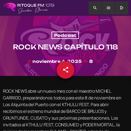
play_arrow
search
menu
Podcast
ROCK NEWS CAPÍTULO 118
noviembre 4, 2025
8
today
share
email
ROCK NEWS abre un nuevo mes con el maestro MICHEL
GARRIDO, preparándonos todos para este 8 de noviembre en
Los Alquinta del Puerto con el KTHULU FEST. Para abrir
recibimos el estreno mundial de BARCO DE BRUJOS y
GRUNTUNDE, CUSATO y sus próximas presentaciones, Los
invitados al KTHULU FEST, CONSUMED y PODER MORTAL, la