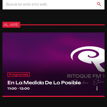
search
AL AIRE
Programas
En La Medida De Lo Posible
more_vert
11:00 - 12:00
En La Medida De Lo Posible
close