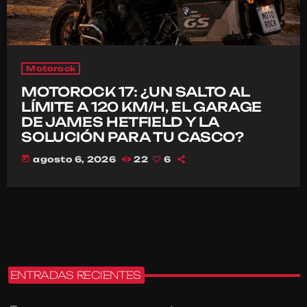
Motorock
MOTOROCK 17: ¿UN SALTO AL
LÍMITE A 120 KM/H, EL GARAGE
DE JAMES HETFIELD Y LA
SOLUCIÓN PARA TU CASCO?
today
agosto 6, 2026
22
6
ENTRADAS RECIENTES