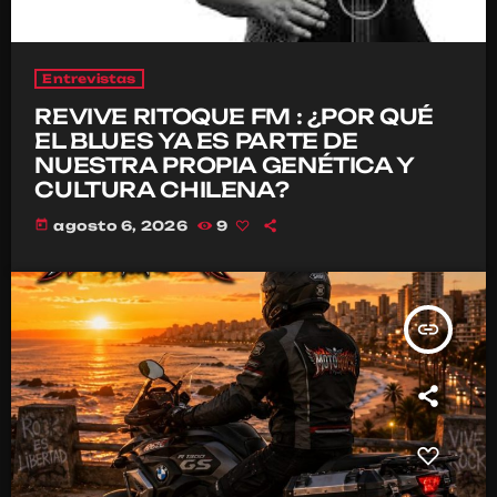
Entrevistas
REVIVE RITOQUE FM : ¿POR QUÉ
EL BLUES YA ES PARTE DE
NUESTRA PROPIA GENÉTICA Y
CULTURA CHILENA?
today
agosto 6, 2026
9
insert_link