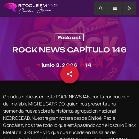
play_arrow
search
menu
Podcast
ROCK NEWS CAPÍTULO 146
junio 3, 2026
14
today
share
email
Grandes noticias en este ROCK NEWS 146, con la conducción
del inefable MICHEL GARRIDO, quien nos presenta una
tremenda nueva sobre la histórica agrupación nacional
NECRODEAD. Nuestra gran notera desde Chiloé, Paola
González, nos trae todo lo que está pasando con el oscuro Black
Metal de DIES IRAE y lo que que sucede en las salas de