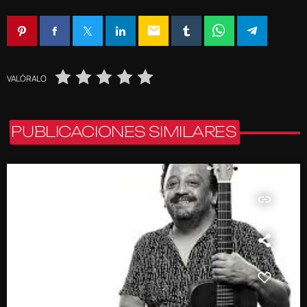
email
VALÓRALO
PUBLICACIONES SIMILARES
insert_link