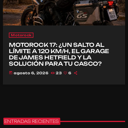
Motorock
MOTOROCK 17: ¿UN SALTO AL
LÍMITE A 120 KM/H, EL GARAGE
DE JAMES HETFIELD Y LA
SOLUCIÓN PARA TU CASCO?
today
agosto 6, 2026
23
6
ENTRADAS RECIENTES