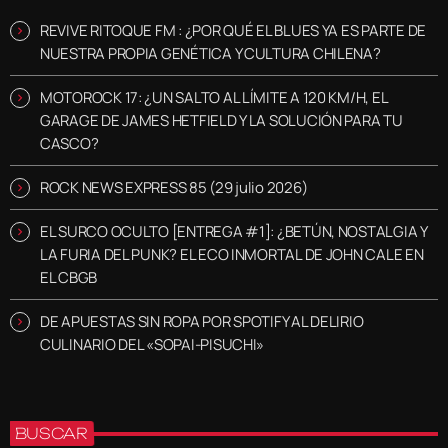
REVIVE RITOQUE FM : ¿POR QUÉ EL BLUES YA ES PARTE DE
NUESTRA PROPIA GENÉTICA Y CULTURA CHILENA?
MOTOROCK 17: ¿UN SALTO AL LÍMITE A 120 KM/H, EL
GARAGE DE JAMES HETFIELD Y LA SOLUCIÓN PARA TU
CASCO?
ROCK NEWS EXPRESS 85 (29 julio 2026)
EL SURCO OCULTO [ENTREGA #1]: ¿BETÚN, NOSTALGIA Y
LA FURIA DEL PUNK? EL ECO INMORTAL DE JOHN CALE EN
EL CBGB
DE APUESTAS SIN ROPA POR SPOTIFY AL DELIRIO
CULINARIO DEL «SOPAI-PISUCHI»
BUSCAR