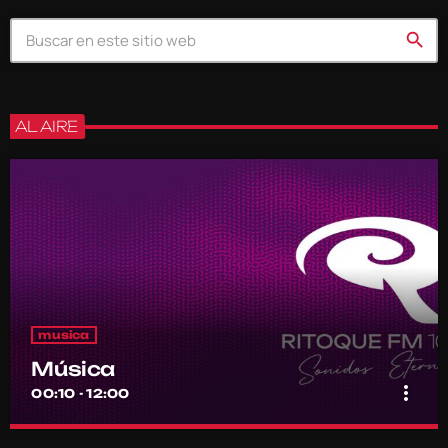
search
AL AIRE
musica
Música
more_vert
00:10 - 12:00