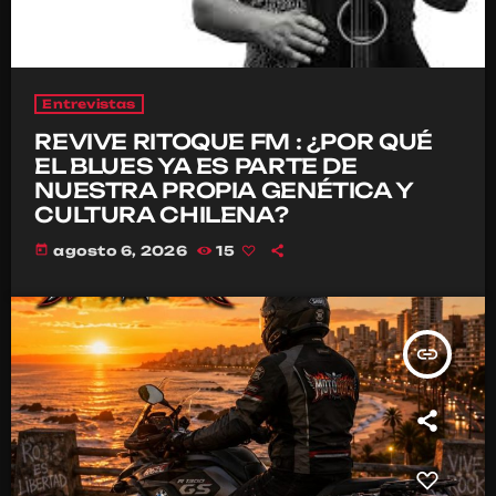
Entrevistas
REVIVE RITOQUE FM : ¿POR QUÉ
EL BLUES YA ES PARTE DE
NUESTRA PROPIA GENÉTICA Y
CULTURA CHILENA?
today
agosto 6, 2026
15
insert_link