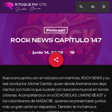
play_arrow
search
menu
Podcast
ROCK NEWS CAPÍTULO 147
junio 14, 2026
19
today
share
email
Nuevo encuentro con el noticiero sin mentiras, ROCK NEWS y su
leal conductor, Michel Garrido, quien desde Alemania nos deja
claritos con todo lo que sucede con la escena musical en tierras
chilenas. Acompáñanos a oír a OCHO BOLAS, UNKIND BEAST y
los colombianos de MASACRE, quienes se presentaran juntos
más un gran cartel en Valparaíso. También te invitamos a