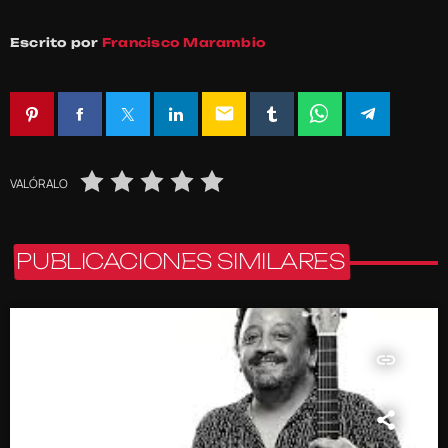
Escrito por
Francisco Marambio
email
VALÓRALO
PUBLICACIONES SIMILARES
insert_link