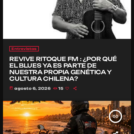
Entrevistas
REVIVE RITOQUE FM : ¿POR QUÉ
EL BLUES YA ES PARTE DE
NUESTRA PROPIA GENÉTICA Y
CULTURA CHILENA?
today
agosto 6, 2026
15
insert_link