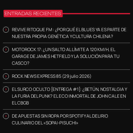
ENTRADAS RECIENTES
REVIVE RITOQUE FM : ¿POR QUÉ EL BLUES YA ES PARTE DE
NUESTRA PROPIA GENÉTICA Y CULTURA CHILENA?
MOTOROCK 17: ¿UN SALTO AL LÍMITE A 120 KM/H, EL
GARAGE DE JAMES HETFIELD Y LA SOLUCIÓN PARA TU
CASCO?
ROCK NEWS EXPRESS 85 (29 julio 2026)
EL SURCO OCULTO [ENTREGA #1]: ¿BETÚN, NOSTALGIA Y
LA FURIA DEL PUNK? EL ECO INMORTAL DE JOHN CALE EN
EL CBGB
DE APUESTAS SIN ROPA POR SPOTIFY AL DELIRIO
CULINARIO DEL «SOPAI-PISUCHI»