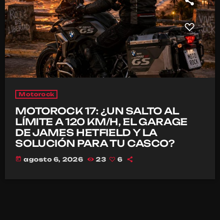
Motorock
MOTOROCK 17: ¿UN SALTO AL
LÍMITE A 120 KM/H, EL GARAGE
DE JAMES HETFIELD Y LA
SOLUCIÓN PARA TU CASCO?
today
agosto 6, 2026
23
6