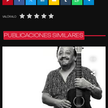
VALÓRALO
PUBLICACIONES SIMILARES
insert_link