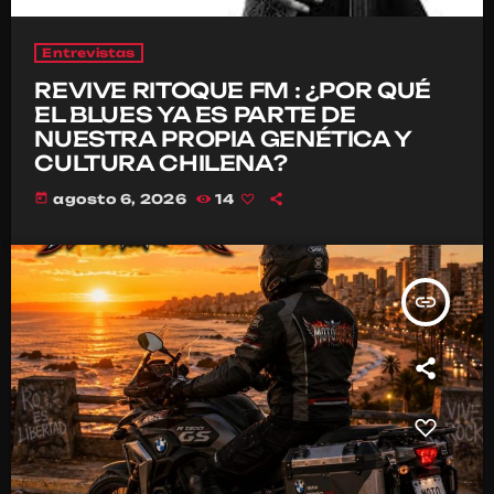
Entrevistas
REVIVE RITOQUE FM : ¿POR QUÉ
EL BLUES YA ES PARTE DE
NUESTRA PROPIA GENÉTICA Y
CULTURA CHILENA?
today
agosto 6, 2026
14
insert_link