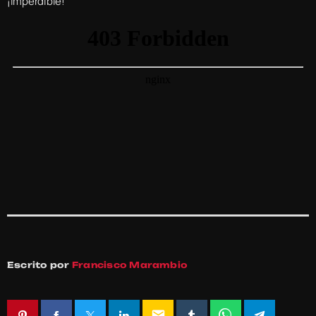
¡Imperdible!
Escrito por
Francisco Marambio
email