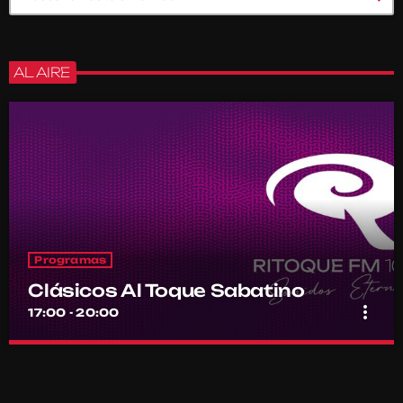
AL AIRE
Programas
Clásicos Al Toque Sabatino
more_vert
17:00 - 20:00
Clásicos Al Toque Sabatino
close
Conducido por Michel Morales y Jorge Torres