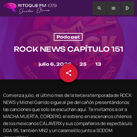
play_arrow
search
menu
Podcast
ROCK NEWS CAPÍTULO 151
julio 6, 2026
25
13
today
share
email
13
Comienza julio, el último mes de la tercera temporada de ROCK
NEWS y Míchel Garrido sigue al pie del cañón presentándonos
las canciones que solo se escuchan aquí. Te invitamos a oír a
MACHA MUERTA, CORDERO, el estreno en escenarios chilenos
de los mexicanos CALAVERX y sus compañeros de espectáculo
DGA 95, también MN2 y un caramelillo junto a SODOM.