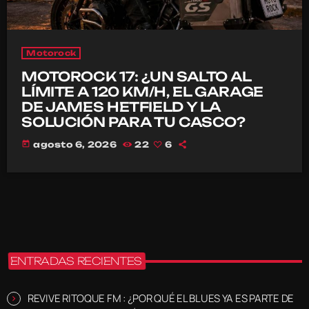
Motorock
MOTOROCK 17: ¿UN SALTO AL
LÍMITE A 120 KM/H, EL GARAGE
DE JAMES HETFIELD Y LA
SOLUCIÓN PARA TU CASCO?
today
agosto 6, 2026
22
6
ENTRADAS RECIENTES
REVIVE RITOQUE FM : ¿POR QUÉ EL BLUES YA ES PARTE DE