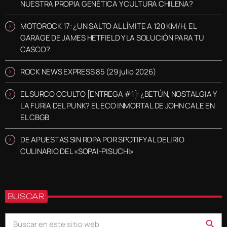
NUESTRA PROPIA GENÉTICA Y CULTURA CHILENA?
MOTOROCK 17: ¿UN SALTO AL LÍMITE A 120 KM/H, EL
GARAGE DE JAMES HETFIELD Y LA SOLUCIÓN PARA TU
CASCO?
ROCK NEWS EXPRESS 85 (29 julio 2026)
EL SURCO OCULTO [ENTREGA #1]: ¿BETÚN, NOSTALGIA Y
LA FURIA DEL PUNK? EL ECO INMORTAL DE JOHN CALE EN
EL CBGB
DE APUESTAS SIN ROPA POR SPOTIFY AL DELIRIO
CULINARIO DEL «SOPAI-PISUCHI»
BUSCAR
search