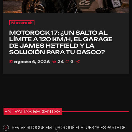
Motorock
MOTOROCK 17: ¿UN SALTO AL
LÍMITE A 120 KM/H, EL GARAGE
DE JAMES HETFIELD Y LA
SOLUCIÓN PARA TU CASCO?
today
agosto 6, 2026
24
6
ENTRADAS RECIENTES
REVIVE RITOQUE FM : ¿POR QUÉ EL BLUES YA ES PARTE DE