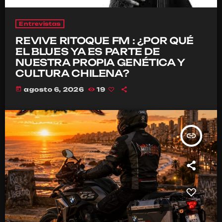
Entrevistas
REVIVE RITOQUE FM : ¿POR QUÉ
EL BLUES YA ES PARTE DE
NUESTRA PROPIA GENÉTICA Y
CULTURA CHILENA?
today
agosto 6, 2026
19
insert_link