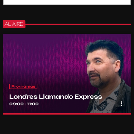
AL AIRE
Programas
Londres Llamando Express
more_vert
09:00 - 11:00
Londres Llamando Express
close
Con Ronald Smith