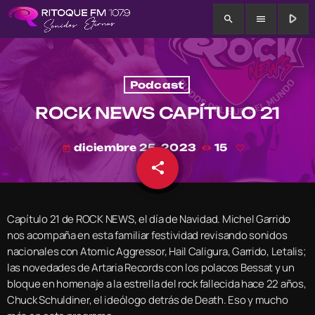
play_arrow
search
menu
Podcast
ROCK NEWS CAPÍTULO 21
diciembre 25, 2023
15
today
share
email
Capítulo 21 de ROCK NEWS, el día de Navidad. Michel Garrido
nos acompaña en esta familiar festividad revisando sonidos
nacionales con Atomic Aggressor, Hail Caligura, Garrido, Letalis;
las novedades de Artaria Records con los polacos Bessat y un
bloque en homenaje a la estrella del rock fallecida hace 22 años,
Chuck Schuldiner, el ideólogo detrás de Death. Eso y mucho