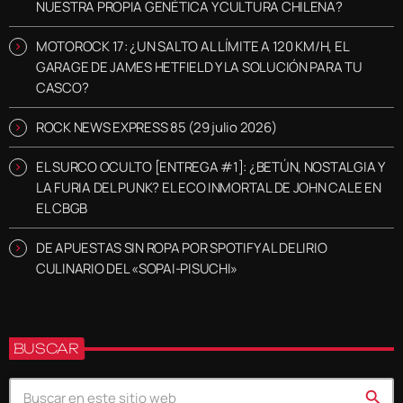
NUESTRA PROPIA GENÉTICA Y CULTURA CHILENA?
MOTOROCK 17: ¿UN SALTO AL LÍMITE A 120 KM/H, EL
GARAGE DE JAMES HETFIELD Y LA SOLUCIÓN PARA TU
CASCO?
ROCK NEWS EXPRESS 85 (29 julio 2026)
EL SURCO OCULTO [ENTREGA #1]: ¿BETÚN, NOSTALGIA Y
LA FURIA DEL PUNK? EL ECO INMORTAL DE JOHN CALE EN
EL CBGB
DE APUESTAS SIN ROPA POR SPOTIFY AL DELIRIO
CULINARIO DEL «SOPAI-PISUCHI»
BUSCAR
search