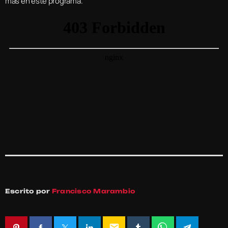
más en este programa.
Escrito por
Francisco Marambio
email