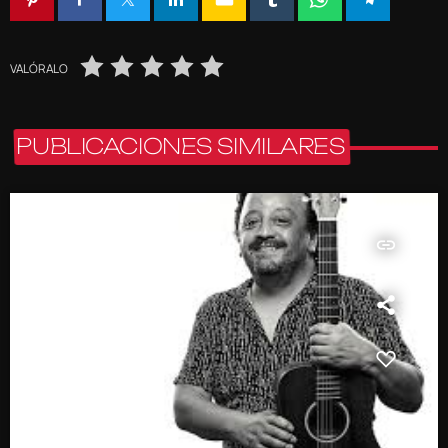
VALÓRALO
PUBLICACIONES SIMILARES
insert_link