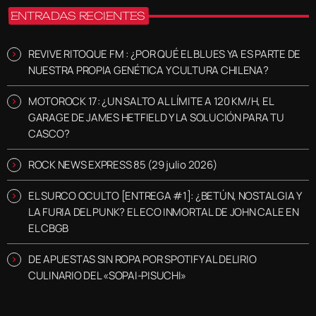
ENTRADAS RECIENTES
REVIVE RITOQUE FM : ¿POR QUÉ EL BLUES YA ES PARTE DE
NUESTRA PROPIA GENÉTICA Y CULTURA CHILENA?
MOTOROCK 17: ¿UN SALTO AL LÍMITE A 120 KM/H, EL
GARAGE DE JAMES HETFIELD Y LA SOLUCIÓN PARA TU
CASCO?
ROCK NEWS EXPRESS 85 (29 julio 2026)
EL SURCO OCULTO [ENTREGA #1]: ¿BETÚN, NOSTALGIA Y
LA FURIA DEL PUNK? EL ECO INMORTAL DE JOHN CALE EN
EL CBGB
DE APUESTAS SIN ROPA POR SPOTIFY AL DELIRIO
CULINARIO DEL «SOPAI-PISUCHI»