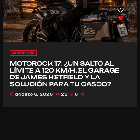
Motorock
MOTOROCK 17: ¿UN SALTO AL
LÍMITE A 120 KM/H, EL GARAGE
DE JAMES HETFIELD Y LA
SOLUCIÓN PARA TU CASCO?
today
agosto 6, 2026
23
6