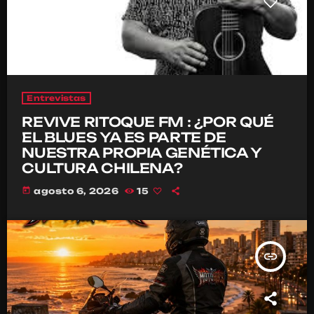
Entrevistas
REVIVE RITOQUE FM : ¿POR QUÉ
EL BLUES YA ES PARTE DE
NUESTRA PROPIA GENÉTICA Y
CULTURA CHILENA?
today
agosto 6, 2026
15
insert_link