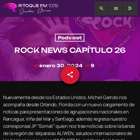
play_arrow
search
menu
Podcast
ROCK NEWS CAPÍTULO 26
enero 30, 2024
9
today
share
email
Nuevamente desde los Estados Unidos, Michel Garrido nos
acompaña desde Orlando, Florida con un nuevo cargamento de
noticas para presentaciones de agrupaciones nacionales en
Rancagua, Viña del Mar y Santiago, además regresa nuestro
corresponsal JP “Somalí” quien nos trae noticias sobre la banda
de la región de Valparaíso ALIWEN, saludos internacionales de