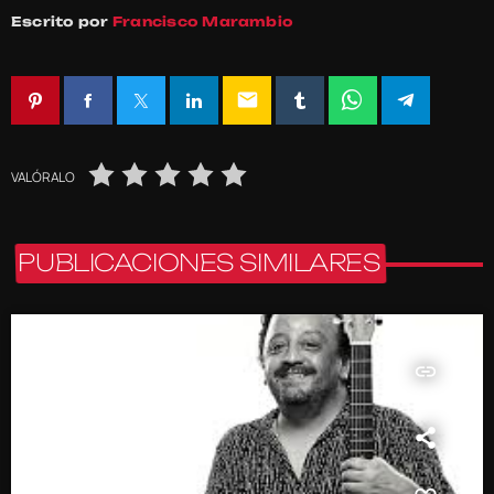
Escrito por
Francisco Marambio
email
VALÓRALO
PUBLICACIONES SIMILARES
insert_link