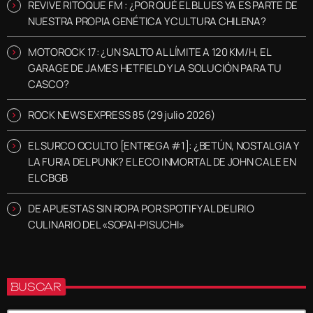
REVIVE RITOQUE FM : ¿POR QUÉ EL BLUES YA ES PARTE DE
NUESTRA PROPIA GENÉTICA Y CULTURA CHILENA?
MOTOROCK 17: ¿UN SALTO AL LÍMITE A 120 KM/H, EL
GARAGE DE JAMES HETFIELD Y LA SOLUCIÓN PARA TU
CASCO?
ROCK NEWS EXPRESS 85 (29 julio 2026)
EL SURCO OCULTO [ENTREGA #1]: ¿BETÚN, NOSTALGIA Y
LA FURIA DEL PUNK? EL ECO INMORTAL DE JOHN CALE EN
EL CBGB
DE APUESTAS SIN ROPA POR SPOTIFY AL DELIRIO
CULINARIO DEL «SOPAI-PISUCHI»
BUSCAR