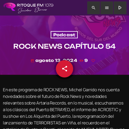
play_arrow
search
menu
Podcast
ROCK NEWS CAPÍTULO 54
agosto 13, 2024
9
today
share
email
En este programa de ROCK NEWS, Michel Garrido nos cuenta
novedades sobre el futuro de Rock News y novedades
relevantes sobre Artaria Records, en lo musical, escucharemos
a los clásicos del Puerto BETRAYED, el informe de ACROSTIC y
su show en Los Alquinta del Puerto, la reprogramación del
lanzamiento de TERRORISTAS en Viña, el recuerdo en el