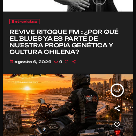
Entrevistas
REVIVE RITOQUE FM : ¿POR QUÉ
EL BLUES YA ES PARTE DE
NUESTRA PROPIA GENÉTICA Y
CULTURA CHILENA?
today
agosto 6, 2026
9
insert_link