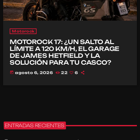
Motorock
MOTOROCK 17: ¿UN SALTO AL
LÍMITE A 120 KM/H, EL GARAGE
DE JAMES HETFIELD Y LA
SOLUCIÓN PARA TU CASCO?
today
agosto 6, 2026
22
6
ENTRADAS RECIENTES