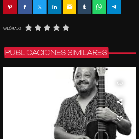
email
VALÓRALO
PUBLICACIONES SIMILARES
insert_link