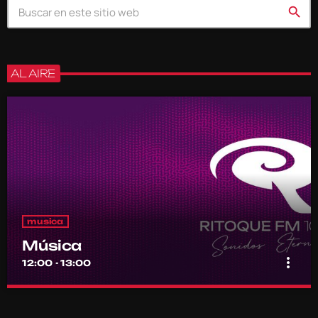
search
AL AIRE
musica
Música
more_vert
12:00 - 13:00
Música
close