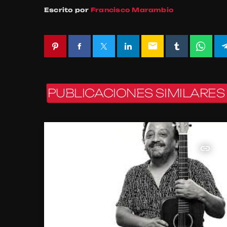
Escrito por
Francisco Marambio
email
PUBLICACIONES SIMILARES
insert_link