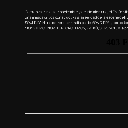
Comienza el mes de noviembre y desde Alemana, el Profe Mi
una mirada crítica constructiva a la realidad de la escena de
SOULINPAIN, los estrenos mundiales de VON DIPPEL, los exit
MONSTER OF NORTH, NECRODEMON, KALKÜ, SOPONCIO y la previa 