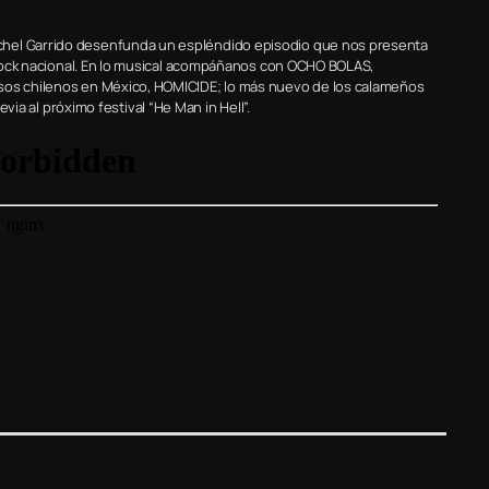
chel Garrido desenfunda un espléndido episodio que nos presenta
l rock nacional. En lo musical acompáñanos con OCHO BOLAS,
osos chilenos en México, HOMICIDE; lo más nuevo de los calameños
al próximo festival “He Man in Hell”.