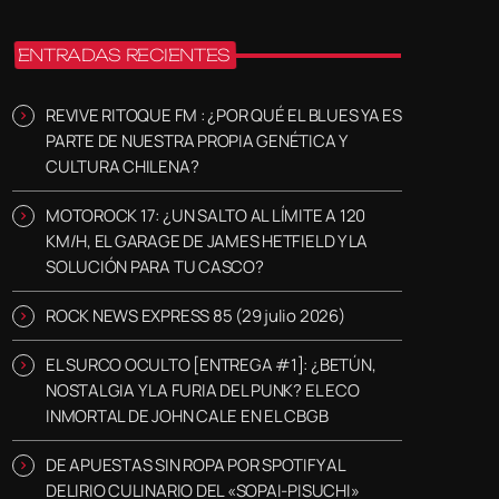
ENTRADAS RECIENTES
REVIVE RITOQUE FM : ¿POR QUÉ EL BLUES YA ES
PARTE DE NUESTRA PROPIA GENÉTICA Y
CULTURA CHILENA?
MOTOROCK 17: ¿UN SALTO AL LÍMITE A 120
KM/H, EL GARAGE DE JAMES HETFIELD Y LA
SOLUCIÓN PARA TU CASCO?
ROCK NEWS EXPRESS 85 (29 julio 2026)
EL SURCO OCULTO [ENTREGA #1]: ¿BETÚN,
NOSTALGIA Y LA FURIA DEL PUNK? EL ECO
INMORTAL DE JOHN CALE EN EL CBGB
DE APUESTAS SIN ROPA POR SPOTIFY AL
DELIRIO CULINARIO DEL «SOPAI-PISUCHI»