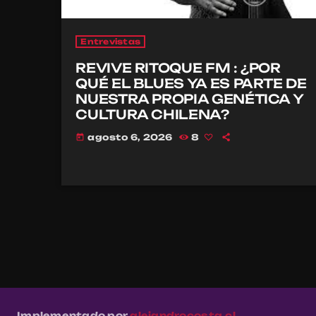
Entrevistas
REVIVE RITOQUE FM : ¿POR
QUÉ EL BLUES YA ES PARTE DE
NUESTRA PROPIA GENÉTICA Y
CULTURA CHILENA?
agosto 6, 2026
8
today
Implementado por
alejandrocosta.cl