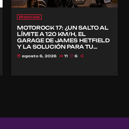
Motorock
MOTOROCK 17: ¿UN SALTO AL
LÍMITE A 120 KM/H, EL
GARAGE DE JAMES HETFIELD
Y LA SOLUCIÓN PARA TU
CASCO?
agosto 6, 2026
11
6
today