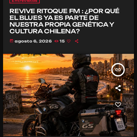
Entrevistas
REVIVE RITOQUE FM : ¿POR QUÉ
EL BLUES YA ES PARTE DE
NUESTRA PROPIA GENÉTICA Y
CULTURA CHILENA?
today
agosto 6, 2026
15
insert_link