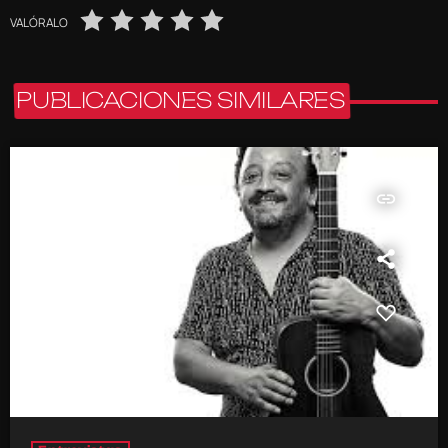
VALÓRALO
PUBLICACIONES SIMILARES
insert_link