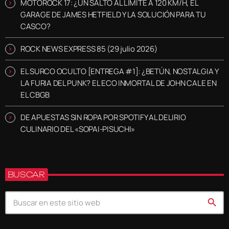
MOTOROCK 17: ¿UN SALTO AL LÍMITE A 120 KM/H, EL
GARAGE DE JAMES HETFIELD Y LA SOLUCIÓN PARA TU
CASCO?
ROCK NEWS EXPRESS 85 (29 julio 2026)
EL SURCO OCULTO [ENTREGA #1]: ¿BETÚN, NOSTALGIA Y
LA FURIA DEL PUNK? EL ECO INMORTAL DE JOHN CALE EN
EL CBGB
DE APUESTAS SIN ROPA POR SPOTIFY AL DELIRIO
CULINARIO DEL «SOPAI-PISUCHI»
BUSCAR
search