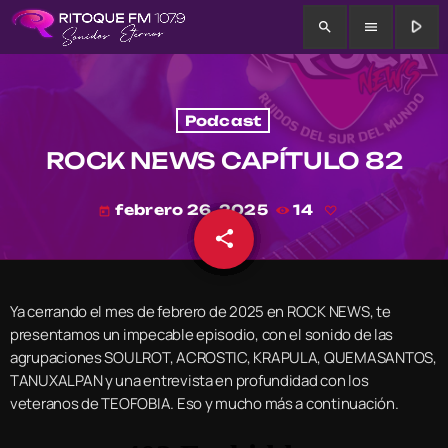
play_arrow
search
menu
Podcast
ROCK NEWS CAPÍTULO 82
febrero 26, 2025
14
today
share
email
Ya cerrando el mes de febrero de 2025 en ROCK NEWS, te
presentamos un impecable episodio, con el sonido de las
agrupaciones SOULROT, ACROSTIC, KRAPULA, QUEMASANTOS,
TANUXALPAN y una entrevista en profundidad con los
veteranos de TEOFOBIA. Eso y mucho más a continuación.