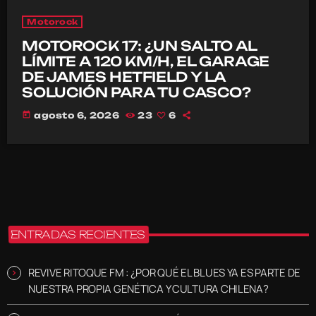
Motorock
MOTOROCK 17: ¿UN SALTO AL
LÍMITE A 120 KM/H, EL GARAGE
DE JAMES HETFIELD Y LA
SOLUCIÓN PARA TU CASCO?
today
agosto 6, 2026
23
6
ENTRADAS RECIENTES
REVIVE RITOQUE FM : ¿POR QUÉ EL BLUES YA ES PARTE DE
NUESTRA PROPIA GENÉTICA Y CULTURA CHILENA?