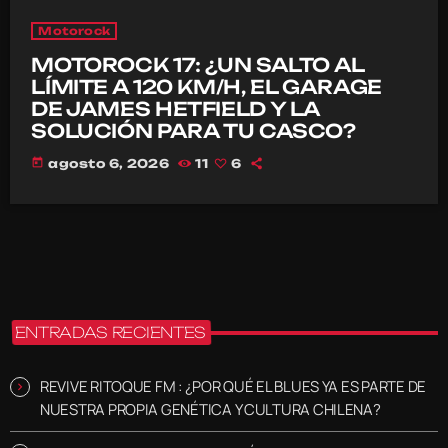
Motorock
MOTOROCK 17: ¿UN SALTO AL
LÍMITE A 120 KM/H, EL GARAGE
DE JAMES HETFIELD Y LA
SOLUCIÓN PARA TU CASCO?
today
agosto 6, 2026
11
6
ENTRADAS RECIENTES
REVIVE RITOQUE FM : ¿POR QUÉ EL BLUES YA ES PARTE DE
NUESTRA PROPIA GENÉTICA Y CULTURA CHILENA?