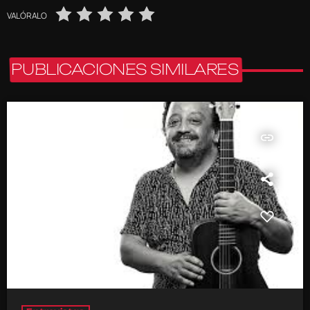
VALÓRALO
PUBLICACIONES SIMILARES
insert_link