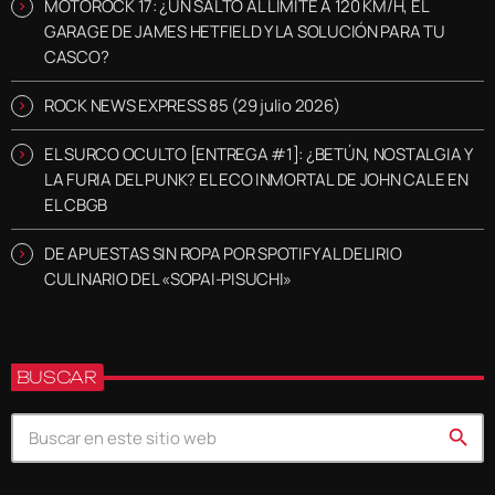
MOTOROCK 17: ¿UN SALTO AL LÍMITE A 120 KM/H, EL
GARAGE DE JAMES HETFIELD Y LA SOLUCIÓN PARA TU
CASCO?
ROCK NEWS EXPRESS 85 (29 julio 2026)
EL SURCO OCULTO [ENTREGA #1]: ¿BETÚN, NOSTALGIA Y
LA FURIA DEL PUNK? EL ECO INMORTAL DE JOHN CALE EN
EL CBGB
DE APUESTAS SIN ROPA POR SPOTIFY AL DELIRIO
CULINARIO DEL «SOPAI-PISUCHI»
BUSCAR
search