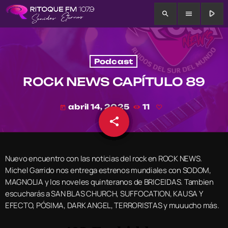
play_arrow
search
menu
Podcast
ROCK NEWS CAPÍTULO 89
abril 14, 2025
11
today
share
email
Nuevo encuentro con las noticias del rock en ROCK NEWS.
Michel Garrido nos entrega estrenos mundiales con SODOM,
MAGNOLIA y los noveles quinteranos de BRICEIDAS. Tambien
escucharás a SAN BLAS CHURCH, SUFFOCATION, KAUSA Y
EFECTO, PÓSIMA, DARK ANGEL, TERRORISTAS y muuucho más.