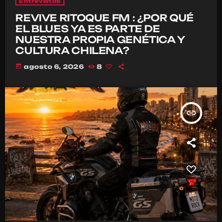
Entrevistas
REVIVE RITOQUE FM : ¿POR QUÉ
EL BLUES YA ES PARTE DE
NUESTRA PROPIA GENÉTICA Y
CULTURA CHILENA?
today
agosto 6, 2026
8
insert_link