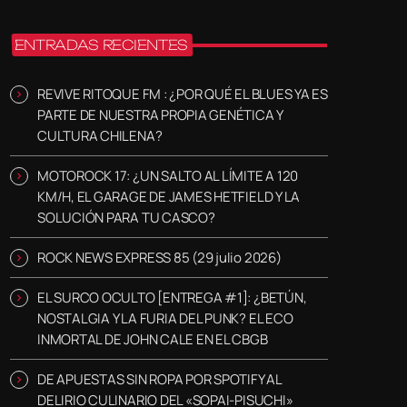
ENTRADAS RECIENTES
REVIVE RITOQUE FM : ¿POR QUÉ EL BLUES YA ES
PARTE DE NUESTRA PROPIA GENÉTICA Y
CULTURA CHILENA?
MOTOROCK 17: ¿UN SALTO AL LÍMITE A 120
KM/H, EL GARAGE DE JAMES HETFIELD Y LA
SOLUCIÓN PARA TU CASCO?
ROCK NEWS EXPRESS 85 (29 julio 2026)
EL SURCO OCULTO [ENTREGA #1]: ¿BETÚN,
NOSTALGIA Y LA FURIA DEL PUNK? EL ECO
INMORTAL DE JOHN CALE EN EL CBGB
DE APUESTAS SIN ROPA POR SPOTIFY AL
DELIRIO CULINARIO DEL «SOPAI-PISUCHI»