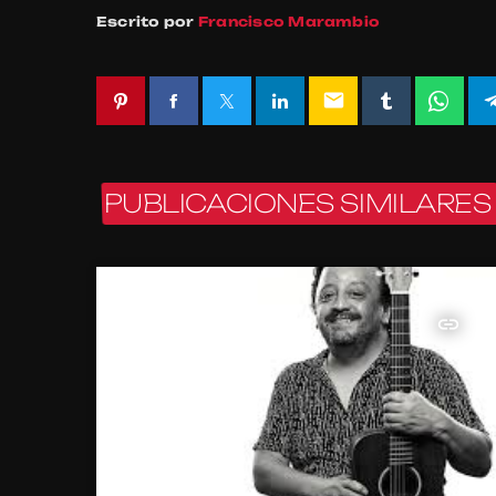
Escrito por
Francisco Marambio
email
PUBLICACIONES SIMILARES
insert_link