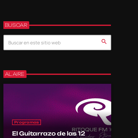
BUSCAR
search
AL AIRE
Programas
El Guitarrazo de las 12