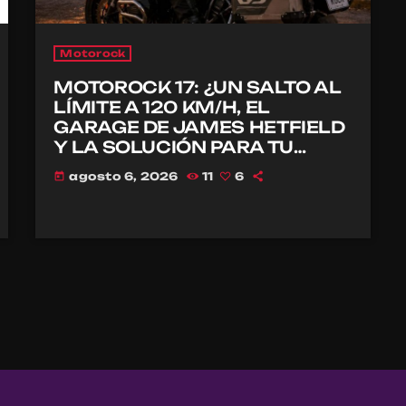
Motorock
MOTOROCK 17: ¿UN SALTO AL
LÍMITE A 120 KM/H, EL
GARAGE DE JAMES HETFIELD
Y LA SOLUCIÓN PARA TU
CASCO?
agosto 6, 2026
11
6
today