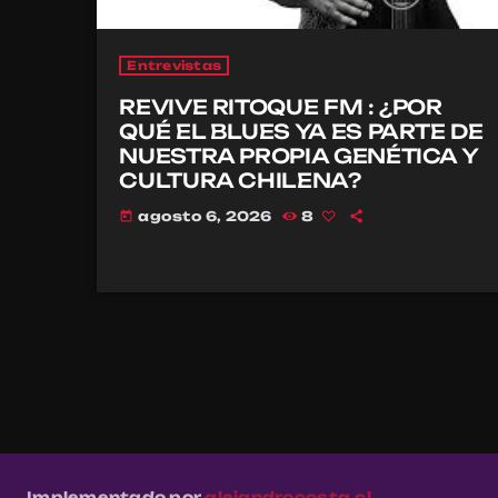
Entrevistas
REVIVE RITOQUE FM : ¿POR
QUÉ EL BLUES YA ES PARTE DE
NUESTRA PROPIA GENÉTICA Y
CULTURA CHILENA?
agosto 6, 2026
8
today
Implementado por
alejandrocosta.cl