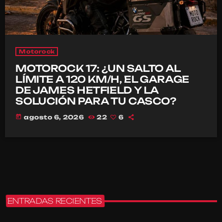
Motorock
MOTOROCK 17: ¿UN SALTO AL
LÍMITE A 120 KM/H, EL GARAGE
DE JAMES HETFIELD Y LA
SOLUCIÓN PARA TU CASCO?
today
agosto 6, 2026
22
6
ENTRADAS RECIENTES