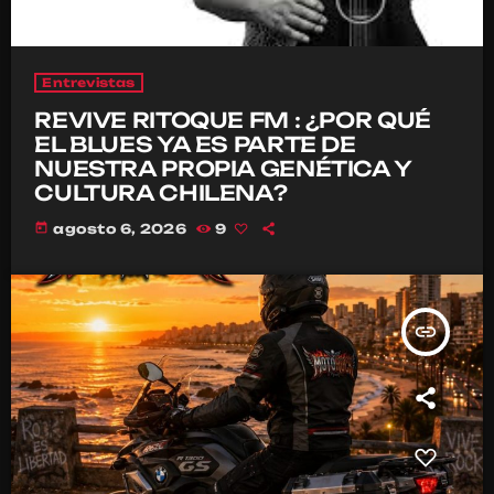
Entrevistas
REVIVE RITOQUE FM : ¿POR QUÉ
EL BLUES YA ES PARTE DE
NUESTRA PROPIA GENÉTICA Y
CULTURA CHILENA?
today
agosto 6, 2026
9
insert_link