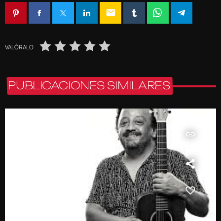
email
VALÓRALO
PUBLICACIONES SIMILARES
insert_link