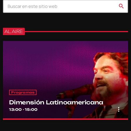
search
AL AIRE
Programas
Dimensión Latinoamericana
more_vert
13:00 - 15:00
Dimensión Latinoamericana
close