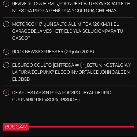
REVIVE RITOQUE FM : ¿POR QUÉ EL BLUES YA ES PARTE DE
NUESTRA PROPIA GENÉTICA Y CULTURA CHILENA?
MOTOROCK 17: ¿UN SALTO AL LÍMITE A 120 KM/H, EL
GARAGE DE JAMES HETFIELD Y LA SOLUCIÓN PARA TU
CASCO?
ROCK NEWS EXPRESS 85 (29 julio 2026)
EL SURCO OCULTO [ENTREGA #1]: ¿BETÚN, NOSTALGIA Y
LA FURIA DEL PUNK? EL ECO INMORTAL DE JOHN CALE EN
EL CBGB
DE APUESTAS SIN ROPA POR SPOTIFY AL DELIRIO
CULINARIO DEL «SOPAI-PISUCHI»
BUSCAR