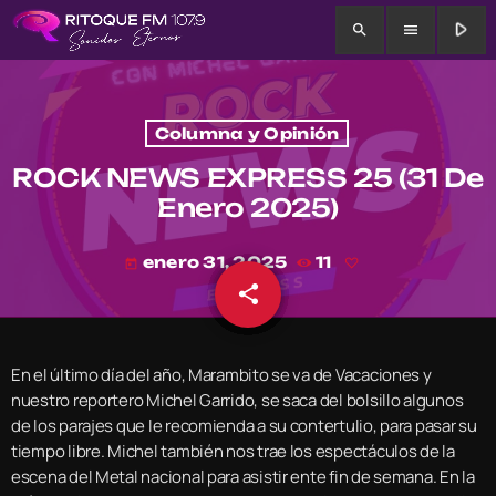
play_arrow
search
menu
Columna y Opinión
ROCK NEWS EXPRESS 25 (31 De
Enero 2025)
enero 31, 2025
11
today
share
email
En el último día del año, Marambito se va de Vacaciones y
nuestro reportero Michel Garrido, se saca del bolsillo algunos
de los parajes que le recomienda a su contertulio, para pasar su
tiempo libre. Michel también nos trae los espectáculos de la
escena del Metal nacional para asistir ente fin de semana. En la